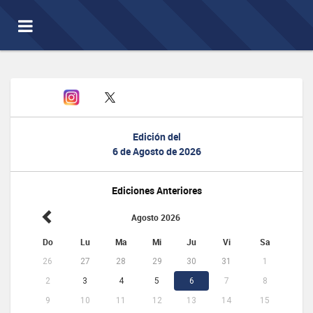
Toggle
navigation
Edición del
6 de Agosto de 2026
Ediciones Anteriores
Agosto 2026
Do
Lu
Ma
Mi
Ju
Vi
Sa
26
27
28
29
30
31
1
2
3
4
5
6
7
8
9
10
11
12
13
14
15