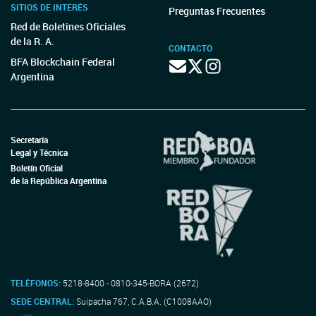
SITIOS DE INTERÉS
Preguntas Frecuentes
Red de Boletines Oficiales
de la R. A.
CONTACTO
BFA Blockchain Federal
Argentina
Secretaría
Legal y Técnica
Boletín Oficial
de la República Argentina
TELÉFONOS:
5218-8400 - 0810-345-BORA (2672)
SEDE CENTRAL:
Suipacha 767, C.A.B.A. (C1008AAO)