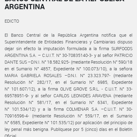
ARGENTINA
EDICTO
El Banco Central de la República Argentina notifica que el
Superintendente de Entidades Financieras y Cambiarias dispuso
dejar sin efecto la imputación formulada a la firma SURFOODS
ARGENTINA S.A. – C.U.I.T. N° 30-70835140-3- y al señor PATRICIO
DANTE SUS –D.N.I. N° 18.582.925- (mediante Resolución N° 590/18
en el Sumario N° 4857, Expediente N° 100.073/10), a la señora
MARIA GABRIELA ROSALES –D.N.I. N° 23.323.797- (mediante
Resolución N° 282/17, en el Sumario N° 6985, Expediente
N° 101.607/12), a la firma OLIVE GROVE S.R.L. - C.U.I.T. N° 33-
69578951-9- y al señor CARLOS LEONIDES ARAVENA (mediante
Resolución N° 581/17, en el Sumario N° 6341, Expediente
N° 101.534/12) y a la firma COLMENAR S.A. –C.U.I.T. N° 30-
70916596-4- (mediante Resolución N° 559/17, en el Sumario
N° 6585, Expediente N° 101.535/12) por aplicación del principio de
ley penal más benigna. Publíquese por 5 (cinco) días en el Boletín
Oficial.