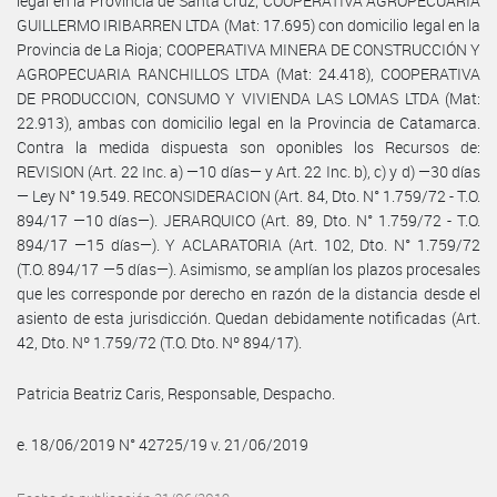
legal en la Provincia de Santa Cruz; COOPERATIVA AGROPECUARIA
GUILLERMO IRIBARREN LTDA (Mat: 17.695) con domicilio legal en la
Provincia de La Rioja; COOPERATIVA MINERA DE CONSTRUCCIÓN Y
AGROPECUARIA RANCHILLOS LTDA (Mat: 24.418), COOPERATIVA
DE PRODUCCION, CONSUMO Y VIVIENDA LAS LOMAS LTDA (Mat:
22.913), ambas con domicilio legal en la Provincia de Catamarca.
Contra la medida dispuesta son oponibles los Recursos de:
REVISION (Art. 22 Inc. a) —10 días— y Art. 22 Inc. b), c) y d) —30 días
— Ley N° 19.549. RECONSIDERACION (Art. 84, Dto. N° 1.759/72 - T.O.
894/17 —10 días—). JERARQUICO (Art. 89, Dto. N° 1.759/72 - T.O.
894/17 —15 días—). Y ACLARATORIA (Art. 102, Dto. N° 1.759/72
(T.O. 894/17 —5 días—). Asimismo, se amplían los plazos procesales
que les corresponde por derecho en razón de la distancia desde el
asiento de esta jurisdicción. Quedan debidamente notificadas (Art.
42, Dto. Nº 1.759/72 (T.O. Dto. Nº 894/17).
Patricia Beatriz Caris, Responsable, Despacho.
e. 18/06/2019 N° 42725/19 v. 21/06/2019