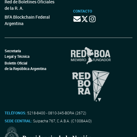
Red de Boletines Oficiales
de la R. A.
CONTACTO
BFA Blockchain Federal
Argentina
Secretaría
Legal y Técnica
Boletín Oficial
de la República Argentina
TELÉFONOS:
5218-8400 - 0810-345-BORA (2672)
SEDE CENTRAL:
Suipacha 767, C.A.B.A. (C1008AAO)