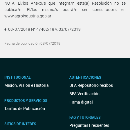
NOTA: El/los Anexo/s que integra/n este(a) Resolución no se
publica/n. El/los mismo/s podrá/n ser consultado/s en
www.agroindustria.gob.ar
e. 03/07/2019 N° 47462/19 v. 03/07/2019
Fecha de publicación 03/07/2019
INSTITUCIONAL
AUTENTICACIONES
Misión, Visión e Historia
BFA Repositorio recibos
BFA Verificación
PRODUCTOS Y SERVICIOS
Firma digital
Tarifas de Publicación
FAQ Y TUTORIALES
SITIOS DE INTERÉS
Preguntas Frecuentes