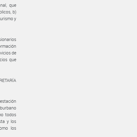
nal, que
blicos, b)
 turismo y
sionarios
ormación
vicios de
icios que
ECRETARÍA
restación
suburbano
omo todos
ta y los
como los