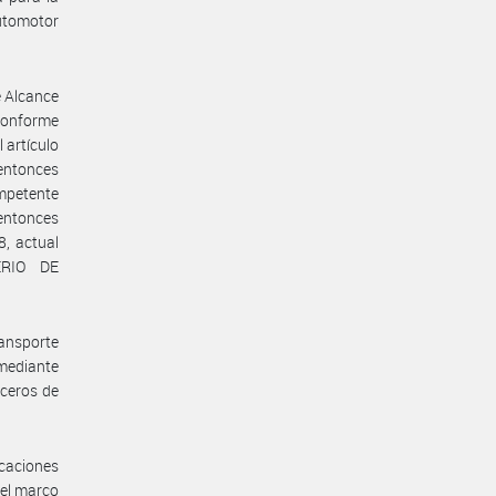
automotor
e Alcance
 conforme
 artículo
entonces
mpetente
 entonces
, actual
ERIO DE
ansporte
 mediante
rceros de
icaciones
 el marco