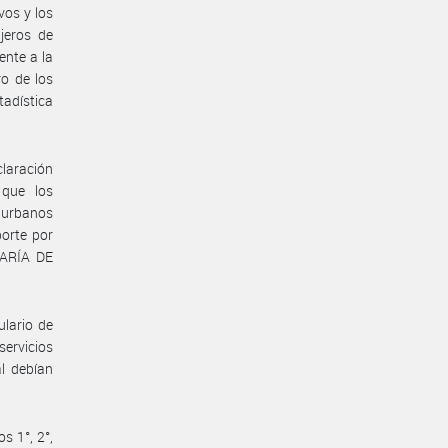
vos y los
jeros de
ente a la
o de los
tadística
claración
 que los
s urbanos
porte por
TARÍA DE
ulario de
servicios
l debían
s 1°, 2°,