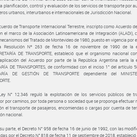
 planificación, control y evaluación de los servicios de transporte por 
eros urbanos, interurbanos e internacionales de Jurisdicción Nacional.
cuerdo de Transporte Internacional Terrestre, inscripto como Acuerdo d
en el marco de la Asociación Latinoamericana de Integración (ALADI),
mecanismos del Tratado de Montevideo de 1980, puesto en vigencia por el
a Resolución Nº 263 de fecha 16 de noviembre de 1990 de la 
ETARÍA DE TRANSPORTE, estableció que el organismo nacional co
aplicación del Acuerdo por parte de la República Argentina sería la
RÍA DE TRANSPORTES, de conformidad con el inciso 1° del artículo 58
ARÍA DE GESTIÓN DE TRANSPORTE dependiente del MINIST
ORTE.
Ley N° 12.346 reguló la explotación de los servicios públicos de tr
r por caminos, por toda persona o sociedad que se proponga efectuar
ión el transporte de pasajeros, encomiendas o cargas por cuenta de te
ión nacional.
su parte, el Decreto N° 958 de fecha 16 de junio de 1992, con las modif
idas por el Decreto N° 818 de fecha 11 de septiembre de 2018, estableció