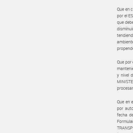
Que en c
por el E
que debe
disminu
tendien
ambiente
propende
Que por 
mantenie
y nivel 
MINISTE
procesam
Que en e
por aut
fecha d
Formular
TRANSPO