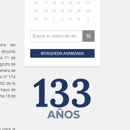
16
17
18
19
20
21
22
23
24
25
26
27
28
29
30
31
1
2
3
4
5
tro del
 de junio
BÚSQUEDA AVANZADA
ha 11 de
agosto de
 enero de
to N° 174
92 de la
 mayo de
ha 16 de
 para la