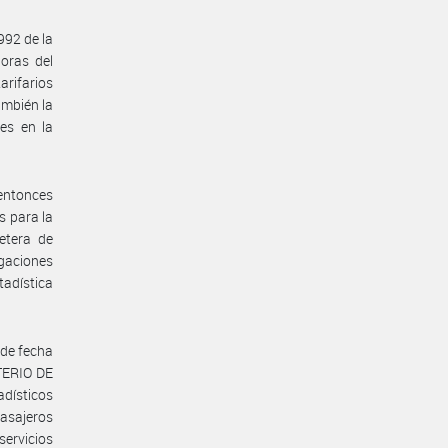
992 de la
oras del
arifarios
ambién la
es en la
entonces
 para la
etera de
igaciones
tadística
 de fecha
TERIO DE
dísticos
pasajeros
servicios