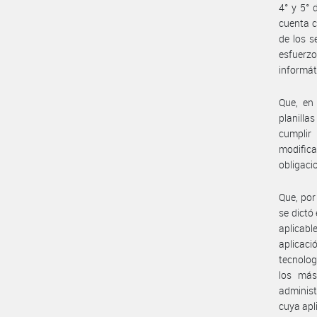
4° y 5° 
cuenta c
de los s
esfuerzo
informát
Que, en
planilla
cumplir
modific
obligaci
Que, por
se dictó
aplicabl
aplicaci
tecnolog
los más
administ
cuya apl