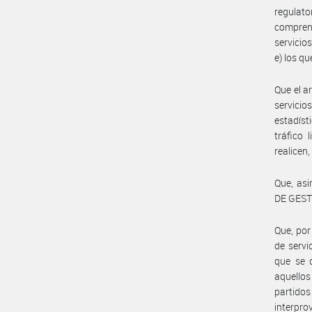
regulato
comprende
servicios
e) los qu
Que el a
servici
estadíst
tráfico 
realicen
Que, asi
DE GEST
Que, por
de servi
que se d
aquello
partido
interpro