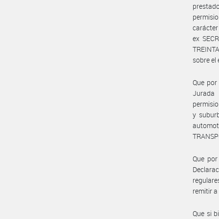
prestado
permisi
carácter
ex SECR
TREINTA 
sobre el 
Que por 
Jurada 
permisio
y suburb
automot
TRANSP
Que por 
Declarac
regular
remitir
Que si b