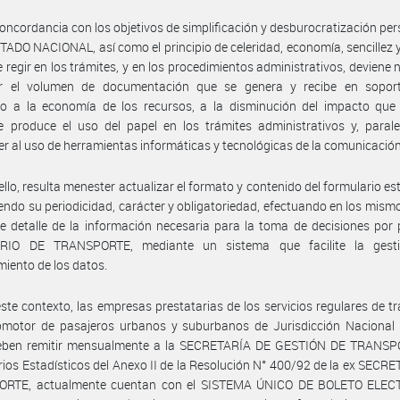
oncordancia con los objetivos de simplificación y desburocratización pe
STADO NACIONAL, así como el principio de celeridad, economía, sencillez y
 regir en los trámites, y en los procedimientos administrativos, deviene 
ir el volumen de documentación que se genera y recibe en soporte
do a la economía de los recursos, a la disminución del impacto que 
 produce el uso del papel en los trámites administrativos y, parale
r al uso de herramientas informáticas y tecnológicas de la comunicación
ello, resulta menester actualizar el formato y contenido del formulario est
ndo su periodicidad, carácter y obligatoriedad, efectuando en los mismos
de detalle de la información necesaria para la toma de decisiones por 
RIO DE TRANSPORTE, mediante un sistema que facilite la gest
iento de los datos.
ste contexto, las empresas prestatarias de los servicios regulares de t
omotor de pasajeros urbanos y suburbanos de Jurisdicción Nacional 
eben remitir mensualmente a la SECRETARÍA DE GESTIÓN DE TRANSP
ios Estadísticos del Anexo II de la Resolución N° 400/92 de la ex SECR
RTE, actualmente cuentan con el SISTEMA ÚNICO DE BOLETO ELE