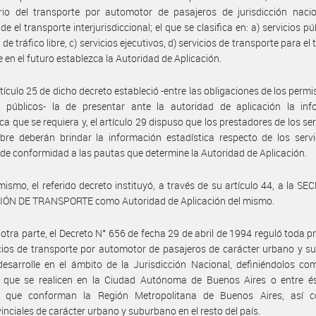
rio del transporte por automotor de pasajeros de jurisdicción nacio
 el transporte interjurisdiccional; el que se clasifica en: a) servicios pú
 de tráfico libre, c) servicios ejecutivos, d) servicios de transporte para el
e en el futuro establezca la Autoridad de Aplicación.
rtículo 25 de dicho decreto estableció -entre las obligaciones de los permi
os públicos- la de presentar ante la autoridad de aplicación la inf
ica que se requiera y, el artículo 29 dispuso que los prestadores de los ser
libre deberán brindar la información estadística respecto de los serv
, de conformidad a las pautas que determine la Autoridad de Aplicación.
mismo, el referido decreto instituyó, a través de su artículo 44, a la S
IÓN DE TRANSPORTE como Autoridad de Aplicación del mismo.
 otra parte, el Decreto N° 656 de fecha 29 de abril de 1994 reguló toda p
cios de transporte por automotor de pasajeros de carácter urbano y 
esarrolle en el ámbito de la Jurisdicción Nacional, definiéndolos c
s que se realicen en la Ciudad Autónoma de Buenos Aires o entre és
s que conforman la Región Metropolitana de Buenos Aires, así 
vinciales de carácter urbano y suburbano en el resto del país.