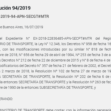
ución 94/2019
-2019-94-APN-SECGT#MTR
de Buenos Aires, 16/07/2019
el Expediente N° EX-2018-22836485-APN-SECPT#MTR del Regis
IO DE TRANSPORTE, la Ley N° 12.346, los Decretos N° 958 de fecha 16
, con las modificaciones introducidas por su similar N° 818 de fec
re de 2018, N° 656 de fecha 29 de abril de 1994, Nº 253 de fecha 3 de 
s Decretos N° 212 de fecha 22 de diciembre de 2015 y N° 8 de fecha 4 de
dificatorios del Decreto N° 357 de fecha 21 de febrero de 2002, el Decre
a 2 marzo de 2018, la Resolución Nº 102 de fecha 27 de marzo de 19
s SECRETARÍA DE TRANSPORTE, la Resolución Nº 202 de fecha 6 de
 la entonces SECRETARÍA DE TRANSPORTE y la Resolución Nº 263 de fec
re de 1990 de la entonces SUBSECRETARÍA DE TRANSPORTE, y
ERANDO:
MINISTERIO DE TRANSPORTE debe contar con la información necesaria