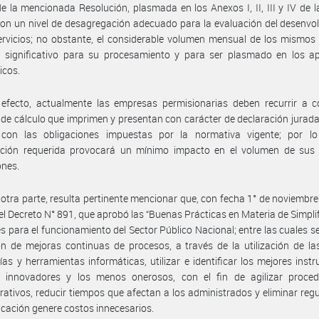
de la mencionada Resolución, plasmada en los Anexos I, II, III y IV de 
on un nivel de desagregación adecuado para la evaluación del desenvo
ervicios; no obstante, el considerable volumen mensual de los mismos
 significativo para su procesamiento y para ser plasmado en los apl
icos.
 efecto, actualmente las empresas permisionarias deben recurrir a c
s de cálculo que imprimen y presentan con carácter de declaración jurada,
 con las obligaciones impuestas por la normativa vigente; por lo
ación requerida provocará un mínimo impacto en el volumen de sus 
ones.
 otra parte, resulta pertinente mencionar que, con fecha 1° de noviembr
 el Decreto N° 891, que aprobó las “Buenas Prácticas en Materia de Simplif
es para el funcionamiento del Sector Público Nacional; entre las cuales se
ón de mejoras continuas de procesos, a través de la utilización de l
ías y herramientas informáticas, utilizar e identificar los mejores inst
 innovadores y los menos onerosos, con el fin de agilizar proced
rativos, reducir tiempos que afectan a los administrados y eliminar reg
icación genere costos innecesarios.