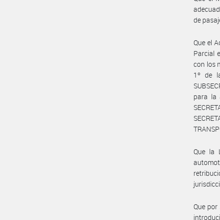
adecuada
de pasaj
Que el A
Parcial 
con los 
1º de l
SUBSECR
para la 
SECRETA
SECRET
TRANSP
Que la 
automoto
retribuc
jurisdicc
Que por 
introduc