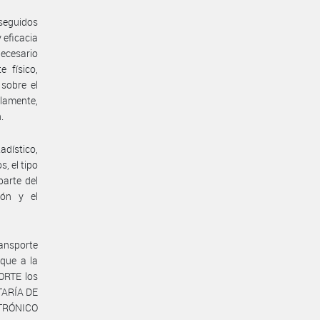
rseguidos
 eficacia
necesario
 físico,
sobre el
lamente,
.
adístico,
, el tipo
parte del
ión y el
ransporte
que a la
ORTE los
ETARÍA DE
CTRÓNICO