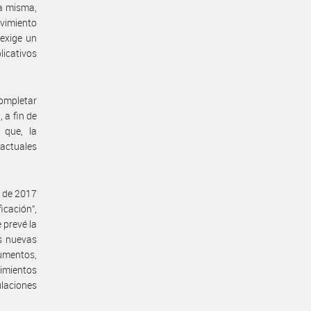
la misma,
lvimiento
 exige un
icativos
ompletar
 a fin de
 que, la
actuales
e de 2017
icación”,
 prevé la
as nuevas
rumentos,
imientos
ulaciones