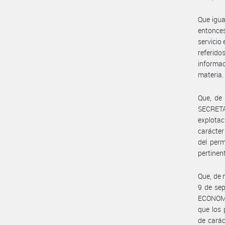
Que igua
entonce
servicio
referido
informac
materia.
Que, de
SECRETA
explota
carácter
del perm
pertinen
Que, de 
9 de se
ECONOMÍ
que los 
de carác