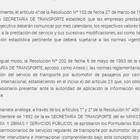
lmente, el artículo 4° de la Resolución Nº 102 de fecha 27 de marzo de 1
s SECRETARÍA DE TRANSPORTE estableció que las empresas prestad
 ejecutivo deberán comunicar por mes calendario, los respectivos valores t
s a la prestación del servicio y sus sucesivas modificaciones, así como t
ión estadística pertinente que deberá sujetarse a las normas vigent
 igual modo, la Resolución Nº 202 de fecha 6 de mayo de 1993 de la 
RÍA DE TRANSPORTE, aprobó, como Anexo I, las normas reglamentarias
ción del servicio de transporte por automotor de pasajeros por carr
 internacional, estableciendo en el inciso e) del artículo 23 que, son obl
isionario presentar ante la autoridad de aplicación la información es
te.
manera análoga, a través de los artículos 1° y 2° de la Resolución N° 400
ptiembre de 1992 de la ex SECRETARÍA DE TRANSPORTE del ex MINIS
A Y OBRAS Y SERVICIOS PÚBLICOS se aprobaron los Formularios Esta
permisionarios de servicios regulares de transporte por automotor de 
ter interurbano e internacional -comprendiendo bajo este concepto los 