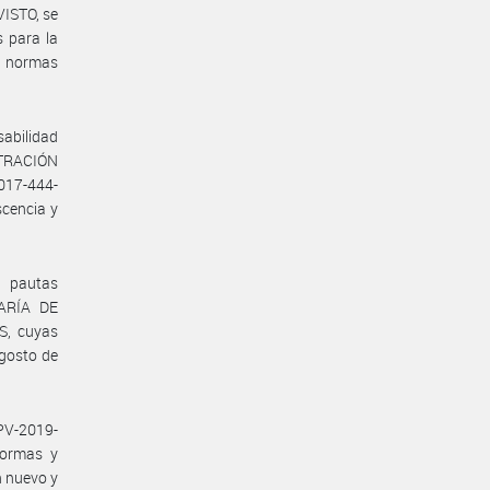
VISTO, se
s para la
s normas
sabilidad
ISTRACIÓN
017-444-
cencia y
s pautas
TARÍA DE
S, cuyas
agosto de
PV-2019-
Normas y
n nuevo y