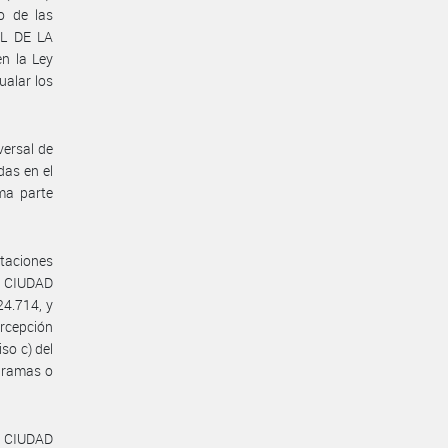
o de las
AL DE LA
n la Ley
ualar los
ersal de
das en el
ma parte
taciones
la CIUDAD
4.714, y
ercepción
so c) del
ogramas o
la CIUDAD