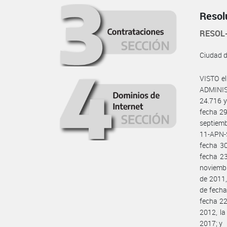
Resol
RESOL
Ciudad 
VISTO e
ADMINIS
24.716 y
fecha 29
septiemb
11-APN-
fecha 3
fecha 23
noviembr
de 2011,
de fecha
fecha 22
2012, l
2017; y