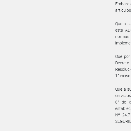
Embaraz
artículo
Que a su
esta AD
normas 
implemen
Que por 
Decreto 
Resoluci
1° inciso
Que a su
servicio
8° de l
establec
Nº 24.7
SEGURID