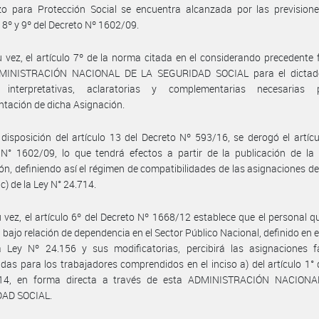
o para Protección Social se encuentra alcanzada por las previsione
s 8º y 9º del Decreto Nº 1602/09.
 vez, el artículo 7º de la norma citada en el considerando precedente 
MINISTRACIÓN NACIONAL DE LA SEGURIDAD SOCIAL para el dictad
interpretativas, aclaratorias y complementarias necesarias
tación de dicha Asignación.
disposición del artículo 13 del Decreto Nº 593/16, se derogó el artícu
N° 1602/09, lo que tendrá efectos a partir de la publicación de la 
ón, definiendo así el régimen de compatibilidades de las asignaciones del
 c) de la Ley N° 24.714.
 vez, el artículo 6º del Decreto Nº 1668/12 establece que el personal q
s bajo relación de dependencia en el Sector Público Nacional, definido en el
a Ley Nº 24.156 y sus modificatorias, percibirá las asignaciones fa
idas para los trabajadores comprendidos en el inciso a) del artículo 1° 
14, en forma directa a través de esta ADMINISTRACIÓN NACION
AD SOCIAL.