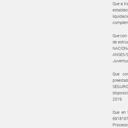
Que a tr
establec
liquida
compleme
Que con 
de estru
NACIONA
ANSES-SE
Juventu
Que con
preesta
SEGURID
disposic
2019.
Que en 
6918167
Procesos