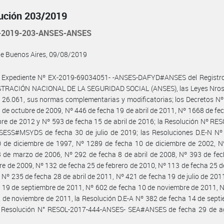
ución 203/2019
-2019-203-ANSES-ANSES
de Buenos Aires, 09/08/2019
l Expediente Nº EX-2019-69034051- -ANSES-DAFYD#ANSES del Registro
TRACIÓN NACIONAL DE LA SEGURIDAD SOCIAL (ANSES), las Leyes Nros.
 26.061, sus normas complementarias y modificatorias; los Decretos N
 de octubre de 2009, Nº 446 de fecha 19 de abril de 2011, Nº 1668 de fe
re de 2012 y Nº 593 de fecha 15 de abril de 2016; la Resolución Nº RE
SESS#MSYDS de fecha 30 de julio de 2019; las Resoluciones D.E-N Nº
0 de diciembre de 1997, Nº 1289 de fecha 10 de diciembre de 2002, N
 de marzo de 2006, Nº 292 de fecha 8 de abril de 2008, Nº 393 de fe
e de 2009, Nº 132 de fecha 25 de febrero de 2010, Nº 113 de fecha 25 d
 Nº 235 de fecha 28 de abril de 2011, Nº 421 de fecha 19 de julio de 201
 19 de septiembre de 2011, Nº 602 de fecha 10 de noviembre de 2011, 
 de noviembre de 2011, la Resolución D.E-A Nº 382 de fecha 14 de sept
a Resolución N° RESOL-2017-444-ANSES- SEA#ANSES de fecha 29 de a