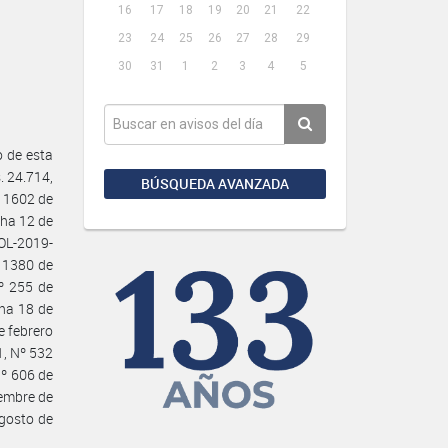
16
17
18
19
20
21
22
23
24
25
26
27
28
29
30
31
1
2
3
4
5
 de esta
 24.714,
BÚSQUEDA AVANZADA
º 1602 de
cha 12 de
SOL-2019-
 1380 de
º 255 de
cha 18 de
e febrero
1, Nº 532
Nº 606 de
iembre de
gosto de