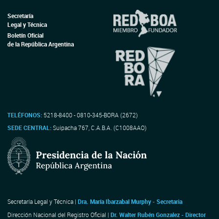
Secretaría
Legal y Técnica
Boletín Oficial
de la República Argentina
TELÉFONOS:
5218-8400 - 0810-345-BORA (2672)
SEDE CENTRAL:
Suipacha 767, C.A.B.A. (C1008AAO)
Secretaría Legal y Técnica |
Dra. María Ibarzabal Murphy - Secretaria
Dirección Nacional del Registro Oficial |
Dr. Walter Rubén Gonzalez - Director