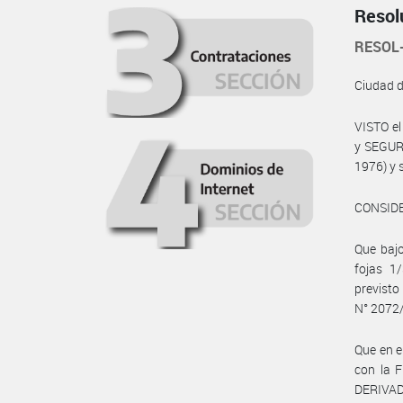
Resol
RESOL
Ciudad 
VISTO e
y SEGURI
1976) y 
CONSID
Que baj
fojas 1
previsto
N° 2072/
Que en 
con la
DERIVAD