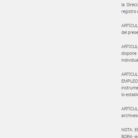
la Direc
registro
ARTÍCULO
del prese
ARTICUL
dispone 
individu
ARTÍCUL
EMPLEO 
instrume
lo establ
ARTÍCULO
archíves
NOTA: El
BORA -ww