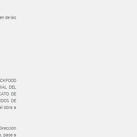
en de las
UICKFOOD
IAL DEL
CATO DE
IDOS DE
l obra a
Dirección
o, pase a