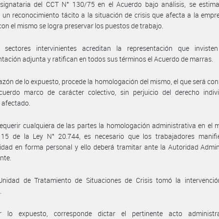
 signataria del CCT N° 130/75 en el Acuerdo bajo análisis, se estim
un reconocimiento tácito a la situación de crisis que afecta a la empr
con el mismo se logra preservar los puestos de trabajo.
 sectores intervinientes acreditan la representación que inviste
ación adjunta y ratifican en todos sus términos el Acuerdo de marras.
azón de lo expuesto, procede la homologación del mismo, el que será co
uerdo marco de carácter colectivo, sin perjuicio del derecho indivi
 afectado.
equerir cualquiera de las partes la homologación administrativa en el 
o 15 de la Ley N° 20.744, es necesario que los trabajadores manifi
dad en forma personal y ello deberá tramitar ante la Autoridad Admin
nte.
Unidad de Tratamiento de Situaciones de Crisis tomó la intervenció
.
 lo expuesto, corresponde dictar el pertinente acto administr