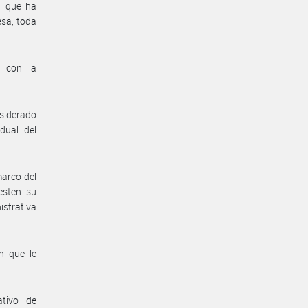
a que ha
esa, toda
n con la
nsiderado
dual del
marco del
esten su
istrativa
n que le
ativo de