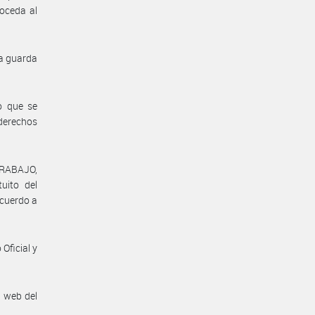
roceda al
la guarda
o que se
 derechos
TRABAJO,
uito del
acuerdo a
Oficial y
n web del