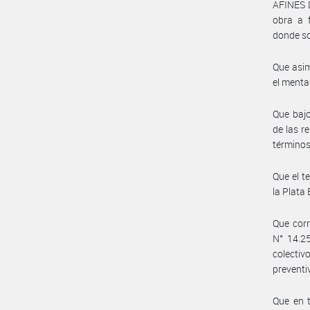
AFINES 
obra a 
donde so
Que asim
el menta
Que bajo
de las r
términos
Que el t
la Plata
Que corr
N° 14.25
colectiv
preventiv
Que en t