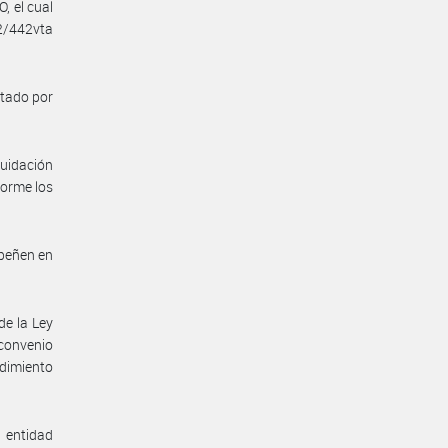
 el cual
2/442vta
ctado por
quidación
forme los
mpeñen en
de la Ley
 convenio
edimiento
a entidad