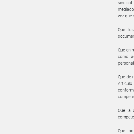
sindical
mediado 
vez que 
Que los
document
Que en r
como ac
personal
Que de r
Artícul
conformi
compete
Que la 
compete
Que por