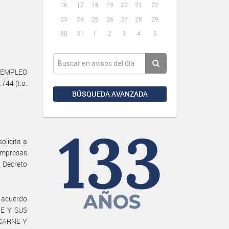
16
17
18
19
20
21
22
23
24
25
26
27
28
29
30
31
1
2
3
4
5
, EMPLEO
744 (t.o.
BÚSQUEDA AVANZADA
licita a
Empresas
l Decreto
 acuerdo
E Y SUS
 CARNE Y