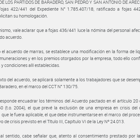
DE LOS PARTIDOS DE BARADERO, SAN PEDRO Y SAN ANTONIO DE ARECO,
fojas 422/441 del Expediente N° 1.785.407/18, ratificado a fojas 44
licitan su homologación.
ismo, vale aclarar que a fojas 436/441 luce la nómina del personal afe
do acuerdo.
 el acuerdo de marras, se establece una modificación en la forma de li
emuneraciones y en los premios otorgados por la empresa, todo ello con
 y condiciones allí establecidas.
exto del acuerdo, se aplicará solamente a los trabajadores que se dese
 Baradero, en el marco del CCT N° 130/75.
esponde encuadrar los términos del Acuerdo pactado en el artículo 20 
0 (t.o. 2004), el que prevé la exclusión de una empresa en crisis del
o que le fuera aplicable, el que debe instrumentarse en el marco del proc
o de crisis previsto en el Título III, Capítulo VI de la Ley Nº 24.013.
al sentido, cabe señalar que, atento al consentimiento prestado por l