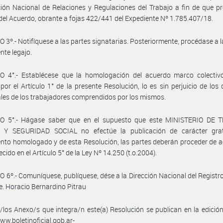
ción Nacional de Relaciones y Regulaciones del Trabajo a fin de que p
 del Acuerdo, obrante a fojas 422/441 del Expediente Nº 1.785.407/18.
 3º.- Notifíquese a las partes signatarias. Posteriormente, procédase a 
nte legajo.
O 4°.- Establécese que la homologación del acuerdo marco colectiv
por el Artículo 1° de la presente Resolución, lo es sin perjuicio de los
ales de los trabajadores comprendidos por los mismos.
O 5°.- Hágase saber que en el supuesto que este MINISTERIO DE 
Y SEGURIDAD SOCIAL no efectúe la publicación de carácter grat
nto homologado y de esta Resolución, las partes deberán proceder de 
ecido en el Artículo 5° de la Ley Nº 14.250 (t.o.2004).
 6º.- Comuníquese, publíquese, dése a la Dirección Nacional del Registro 
e. Horacio Bernardino Pitrau
/los Anexo/s que integra/n este(a) Resolución se publican en la edició
w.boletinoficial.gob.ar-