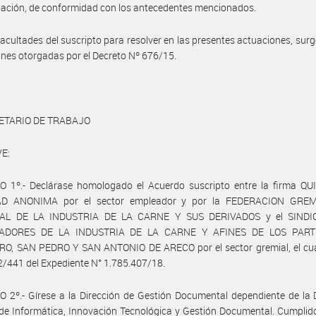
ación, de conformidad con los antecedentes mencionados.
facultades del suscripto para resolver en las presentes actuaciones, surg
ones otorgadas por el Decreto Nº 676/15.
ETARIO DE TRABAJO
E:
O 1º.- Declárase homologado el Acuerdo suscripto entre la firma Q
AD ANONIMA por el sector empleador y por la FEDERACION GREM
AL DE LA INDUSTRIA DE LA CARNE Y SUS DERIVADOS y el SINDI
ADORES DE LA INDUSTRIA DE LA CARNE Y AFINES DE LOS PART
O, SAN PEDRO Y SAN ANTONIO DE ARECO por el sector gremial, el cua
2/441 del Expediente N° 1.785.407/18.
 2º.- Gírese a la Dirección de Gestión Documental dependiente de la 
de Informática, Innovación Tecnológica y Gestión Documental. Cumplid