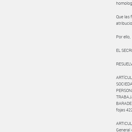
homolog
Que las 
atribuci
Por ello,
EL SECR
RESUELV
ARTÍCUL
SOCIED
PERSON
TRABAJ
BARADER
fojas 42
ARTICULO
General 