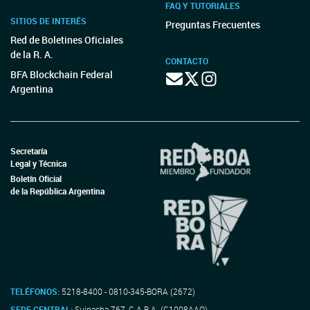
FAQ Y TUTORIALES
SITIOS DE INTERÉS
Preguntas Frecuentes
Red de Boletines Oficiales
de la R. A.
CONTACTO
BFA Blockchain Federal
Argentina
Secretaría
Legal y Técnica
Boletín Oficial
de la República Argentina
TELÉFONOS:
5218-8400 - 0810-345-BORA (2672)
SEDE CENTRAL:
Suipacha 767, C.A.B.A. (C1008AAO)