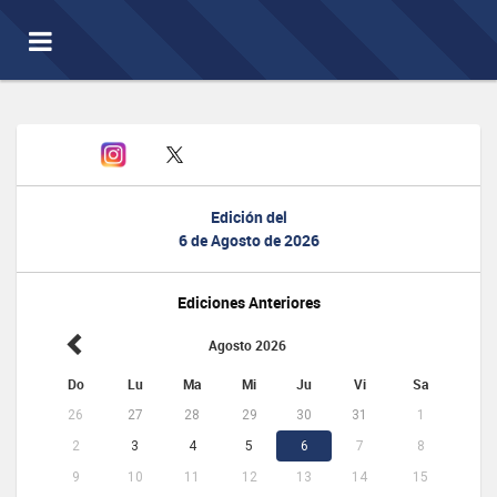
Toggle
navigation
Edición del
6 de Agosto de 2026
Ediciones Anteriores
Agosto 2026
Do
Lu
Ma
Mi
Ju
Vi
Sa
26
27
28
29
30
31
1
2
3
4
5
6
7
8
9
10
11
12
13
14
15