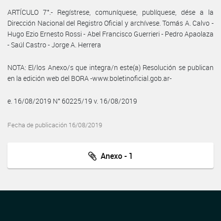
ARTÍCULO 7°.- Regístrese, comuníquese, publíquese, dése a la
Dirección Nacional del Registro Oficial y archívese. Tomás A. Calvo -
Hugo Ezio Ernesto Rossi - Abel Francisco Guerrieri - Pedro Apaolaza
- Saúl Castro - Jorge A. Herrera
NOTA: El/los Anexo/s que integra/n este(a) Resolución se publican
en la edición web del BORA -www.boletinoficial.gob.ar-
e. 16/08/2019 N° 60225/19 v. 16/08/2019
Fecha de publicación 16/08/2019
Anexo - 1