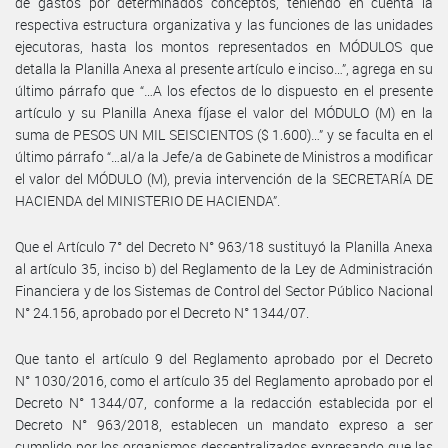
de gastos por determinados conceptos, teniendo en cuenta la
respectiva estructura organizativa y las funciones de las unidades
ejecutoras, hasta los montos representados en MÓDULOS que
detalla la Planilla Anexa al presente artículo e inciso…”, agrega en su
último párrafo que “…A los efectos de lo dispuesto en el presente
artículo y su Planilla Anexa fíjase el valor del MÓDULO (M) en la
suma de PESOS UN MIL SEISCIENTOS ($ 1.600)…” y se faculta en el
último párrafo “…al/a la Jefe/a de Gabinete de Ministros a modificar
el valor del MÓDULO (M), previa intervención de la SECRETARÍA DE
HACIENDA del MINISTERIO DE HACIENDA”.
Que el Artículo 7° del Decreto N° 963/18 sustituyó la Planilla Anexa
al artículo 35, inciso b) del Reglamento de la Ley de Administración
Financiera y de los Sistemas de Control del Sector Público Nacional
N° 24.156, aprobado por el Decreto N° 1344/07.
Que tanto el artículo 9 del Reglamento aprobado por el Decreto
N° 1030/2016, como el artículo 35 del Reglamento aprobado por el
Decreto N° 1344/07, conforme a la redacción establecida por el
Decreto N° 963/2018, establecen un mandato expreso a ser
cumplido por los organismos descentralizados expresando que las