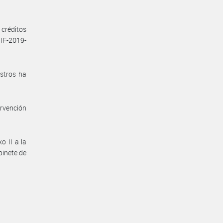
 créditos
IF-2019-
istros ha
ervención
o II a la
binete de