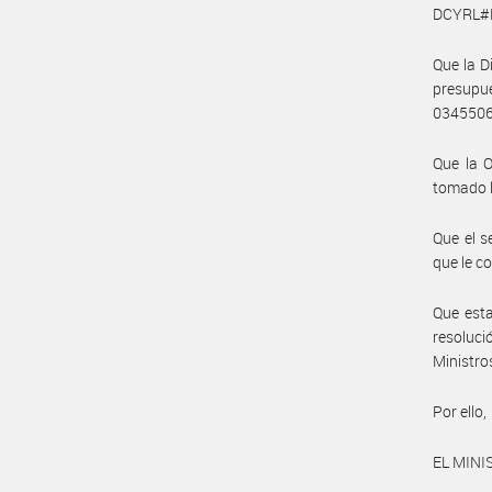
DCYRL#
Que la D
presupu
034550
Que la O
tomado l
Que el s
que le c
Que esta
resoluci
Ministro
Por ello,
EL MINI