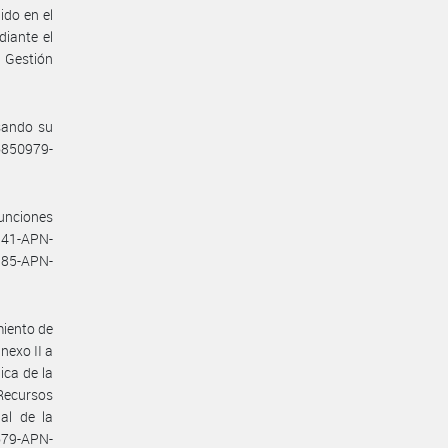
do en el
iante el
a Gestión
esando su
56850979-
unciones
41-APN-
385-APN-
miento de
nexo II a
ica de la
Recursos
al de la
0679-APN-