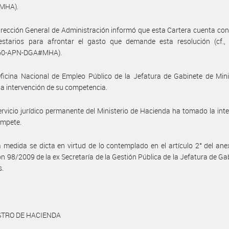
MHA).
irección General de Administración informó que esta Cartera cuenta con
estarios para afrontar el gasto que demande esta resolución (cf., 
60-APN-DGA#MHA).
ficina Nacional de Empleo Público de la Jefatura de Gabinete de Min
a intervención de su competencia.
ervicio jurídico permanente del Ministerio de Hacienda ha tomado la int
ompete.
 medida se dicta en virtud de lo contemplado en el artículo 2° del anex
ón 98/2009 de la ex Secretaría de la Gestión Pública de la Jefatura de Ga
s.
STRO DE HACIENDA