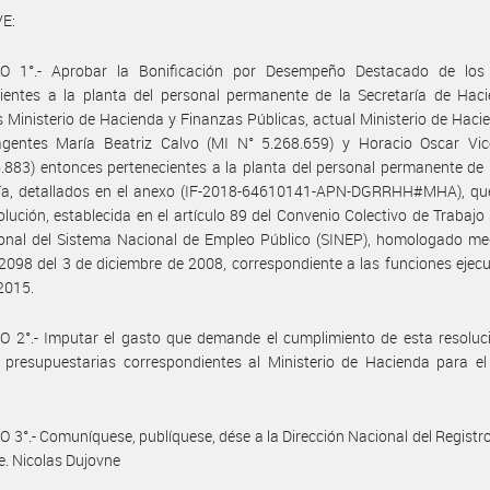
E:
O 1°.- Aprobar la Bonificación por Desempeño Destacado de los
ientes a la planta del personal permanente de la Secretaría de Haci
 Ministerio de Hacienda y Finanzas Públicas, actual Ministerio de Haci
agentes María Beatriz Calvo (MI N° 5.268.659) y Horacio Oscar Vic
.883) entonces pertenecientes a la planta del personal permanente de 
ría, detallados en el anexo (IF-2018-64610141-APN-DGRRHH#MHA), que
olución, establecida en el artículo 89 del Convenio Colectivo de Trabajo 
onal del Sistema Nacional de Empleo Público (SINEP), homologado med
2098 del 3 de diciembre de 2008, correspondiente a las funciones ejecu
2015.
 2°.- Imputar el gasto que demande el cumplimiento de esta resoluci
 presupuestarias correspondientes al Ministerio de Hacienda para el 
 3°.- Comuníquese, publíquese, dése a la Dirección Nacional del Registro 
e. Nicolas Dujovne