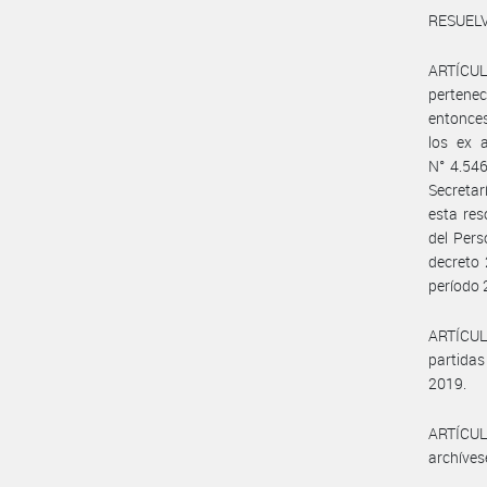
RESUELV
ARTÍCUL
pertenec
entonces
los ex 
N° 4.546
Secreta
esta res
del Pers
decreto 
período 
ARTÍCULO
partidas
2019.
ARTÍCULO
archíves