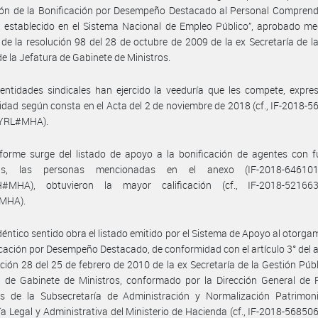
ón de la Bonificación por Desempeño Destacado al Personal Comprendi
establecido en el Sistema Nacional de Empleo Público”, aprobado med
 de la resolución 98 del 28 de octubre de 2009 de la ex Secretaría de l
de la Jefatura de Gabinete de Ministros.
entidades sindicales han ejercido la veeduría que les compete, expr
dad según consta en el Acta del 2 de noviembre de 2018 (cf., IF-2018-
YRL#MHA).
forme surge del listado de apoyo a la bonificación de agentes con f
ivas, las personas mencionadas en el anexo (IF-2018-646101
MHA), obtuvieron la mayor calificación (cf., IF-2018-52166
MHA).
déntico sentido obra el listado emitido por el Sistema de Apoyo al otorga
icación por Desempeño Destacado, de conformidad con el artículo 3° del a
ución 28 del 25 de febrero de 2010 de la ex Secretaría de la Gestión Públ
a de Gabinete de Ministros, conformado por la Dirección General de 
 de la Subsecretaría de Administración y Normalización Patrimoni
ía Legal y Administrativa del Ministerio de Hacienda (cf., IF-2018-5685