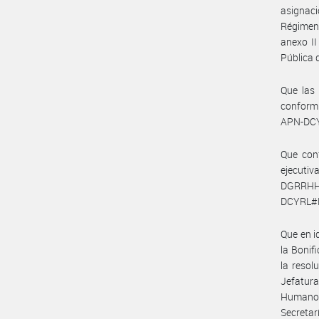
asignaci
Régimen 
anexo II
Pública 
Que las 
conformi
APN-DC
Que con
ejecut
DGRRHH#
DCYRL#
Que en i
la Bonif
la resol
Jefatur
Humanos
Secretar