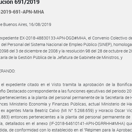
ución 691/2019
-2019-691-APN-MHA
de Buenos Aires, 16/08/2019
l expediente EX-2018-48830133-APN-DGD#MHA, el Convenio Colectivo de
l del Personal del Sistema Nacional de Empleo Público (SINEP), homologa
2098 del 3 de diciembre de 2008 y la resolución 98 del 28 de octubre de 2
taría de la Gestión Pública de la Jefatura de Gabinete de Ministros, y
ERANDO:
el expediente citado en el Visto tramita la aprobación de la Bonific
o Destacado correspondiente a las funciones ejecutivas del periodo 20
pertenecientes a la planta del personal permanente de la Secretaría de
nces Ministerio Economía y Finanzas Públicas, actual Ministerio de H
 ex agentes María Beatriz Calvo (MI N° 5.268.659) y Horacio Oscar Vi
.883) entonces pertenecientes a la planta del personal permanente de 
ría, detallados en el anexo (IF-2018-64610141-APN-DGRRHH#MHA) que
ida, de conformidad con lo establecido en el “Régimen para la Aprobac