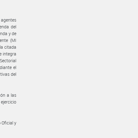
 agentes
enda del
enda y de
ente (MI
la citada
 integra
Sectorial
iante el
tivas del
ón a las
ejercicio
Oficial y