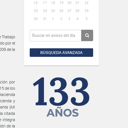
16
17
18
19
20
21
22
23
24
25
26
27
28
29
30
31
1
2
3
4
5
 Trabajo
do por el
009 de la
BÚSQUEDA AVANZADA
ación por
15 de los
 Hacienda
acienda y
cente (MI
la citada
 integra
ión de la