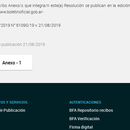
/los Anexo/s que integra/n este(a) Resolución se publican en la edició
w.boletinoficial.gob.ar-
8/2019 N° 61090/19 v. 21/08/2019
e publicación 21/08/2019
Anexo - 1
OS Y SERVICIOS
AUTENTICACIONES
de Publicación
BFA Repositorio recibos
BFA Verificación
Firma digital