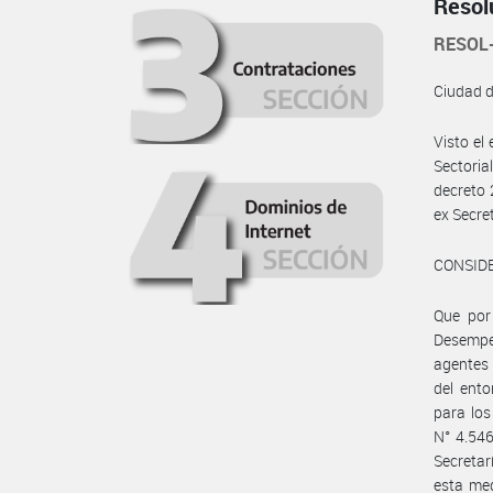
Resol
RESOL
Ciudad 
Visto e
Sectoria
decreto 
ex Secre
CONSID
Que por 
Desempeñ
agentes 
del ento
para los
N° 4.546
Secreta
esta med