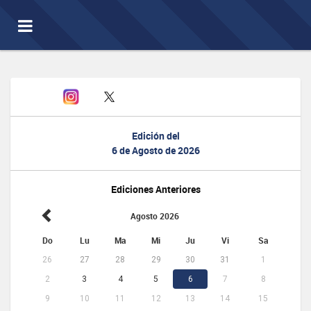
Toggle
navigation
Edición del
6 de Agosto de 2026
Ediciones Anteriores
Agosto 2026
Do
Lu
Ma
Mi
Ju
Vi
Sa
26
27
28
29
30
31
1
2
3
4
5
6
7
8
9
10
11
12
13
14
15