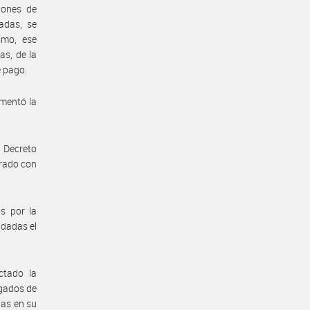
iones de
adas, se
smo, ese
as, de la
e pago.
ementó la
 Decreto
brado con
s por la
ndadas el
tado la
rgados de
das en su