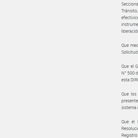
Seccion
Tránsit
efectiv
instrume
liberaci
Que medi
Solicitud
Que el 
N° 500 d
esta DI
Que los
presente
sistema 
Que el
Resoluci
Registro