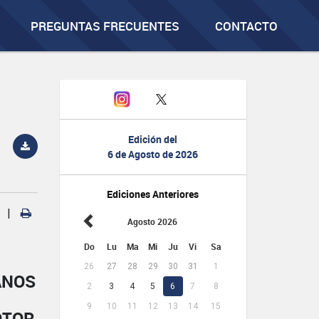
PREGUNTAS FRECUENTES
CONTACTO
Edición del
6 de Agosto de 2026
Ediciones Anteriores
|
Agosto 2026
Do
Lu
Ma
Mi
Ju
Vi
Sa
26
27
28
29
30
31
1
ANOS
2
3
4
5
6
7
8
9
10
11
12
13
14
15
OTOR