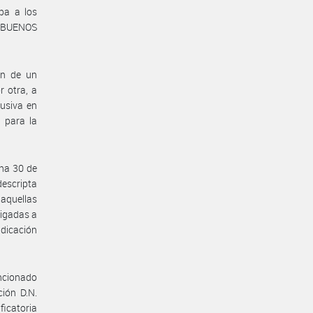
apa a los
E BUENOS
ón de un
r otra, a
lusiva en
 para la
cha 30 de
descripta
aquellas
ligadas a
adicación
ncionado
ción D.N.
ficatoria