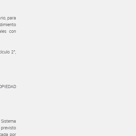
rio, para
edimiento
ales con
ículo 2°,
OPIEDAD
 Sistema
 previsto
tada por