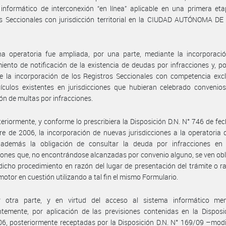
informático de interconexión “en línea” aplicable en una primera et
os Seccionales con jurisdicción territorial en la CIUDAD AUTÓNOMA D
ha operatoria fue ampliada, por una parte, mediante la incorporaci
iento de notificación de la existencia de deudas por infracciones y, po
e la incorporación de los Registros Seccionales con competencia exc
culos existentes en jurisdicciones que hubieran celebrado convenios
ón de multas por infracciones.
eriormente, y conforme lo prescribiera la Disposición D.N. N° 746 de fe
e de 2006, la incorporación de nuevas jurisdicciones a la operatoria 
además la obligación de consultar la deuda por infracciones en 
ciones que, no encontrándose alcanzadas por convenio alguno, se ven ob
 dicho procedimiento en razón del lugar de presentación del trámite o r
motor en cuestión utilizando a tal fin el mismo Formulario.
 otra parte, y en virtud del acceso al sistema informático me
temente, por aplicación de las previsiones contenidas en la Disposi
6, posteriormente receptadas por la Disposición D.N. N° 169/09 –modi