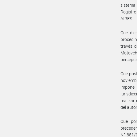
sistema 
Registr
AIRES.
Que dic
procedim
través d
Motovehí
percepci
Que post
noviembr
impone 
jurisdic
realizar
del auto
Que por
preceden
N° 681/0