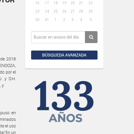
16
17
18
19
20
21
22
23
24
25
26
27
28
29
30
31
1
2
3
4
5
BÚSQUEDA AVANZADA
 de 2018
MENDOZA,
o por el
. y D.H.
, y
 puso en
erminados
te el uso
al fin un