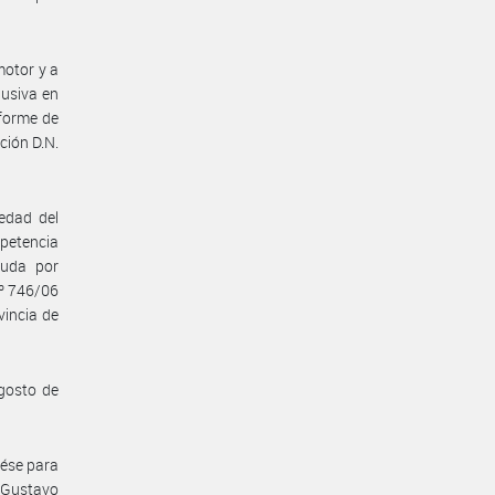
motor y a
lusiva en
nforme de
ción D.N.
edad del
mpetencia
euda por
Nº 746/06
vincia de
agosto de
dése para
s Gustavo