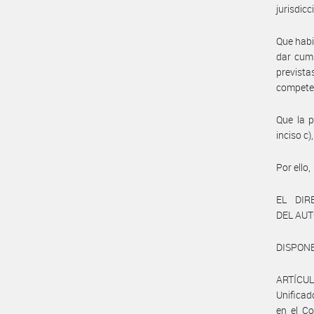
jurisdicc
Que habi
dar cump
previst
competen
Que la p
inciso c)
Por ello,
EL DIR
DEL AU
DISPONE
ARTÍCUL
Unificad
en el C