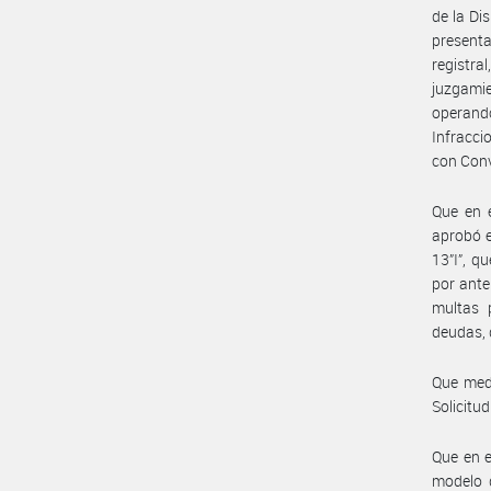
de la Di
present
registra
juzgami
operand
Infracci
con Conv
Que en e
aprobó e
13”I”, q
por ante
multas 
deudas, 
Que medi
Solicitud
Que en e
modelo d