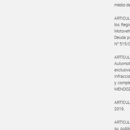
medio de
ARTICULO
los Regi
Motovehí
Deuda po
N° 515/
ARTÍCULO
Automoto
exclusi
Infracci
y comple
MENDOZ
ARTÍCULO
2019.
ARTÍCULO
su publi