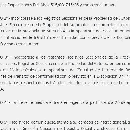
 las Disposiciones D.N. Nros 515/03, 746/06 y complementarias.
 2º.- Incorpórase a los Registros Seccionales de la Propiedad del Auto
stros Seccionales de la Propiedad del Automotor con competencia exc
culos de la provincia de MENDOZA, a la operatoria de “Solicitud de I
r Infracciones de Tránsito” de conformidad con lo previsto en la Disposi
03 y complementarias.
 3°.- Incorpórase a los restantes Registros Seccionales de la Propi
r y a los Registros Seccionales de la Propiedad del Automotor con co
va en Motovehículos a la operatoria de “Solicitud de Informe de D
ones de Tránsito” de conformidad con lo previsto en la Disposición D.N. 
mentarias, respecto de los trámites referidos a la jurisdicción de la pro
A.
 4º.- La presente medida entrará en vigencia a partir del día 20 de 
 5°.- Regístrese, comuníquese, atento a su carácter de interés general, 
cación a la Dirección Nacional del Registro Oficial y archívese. Carlo