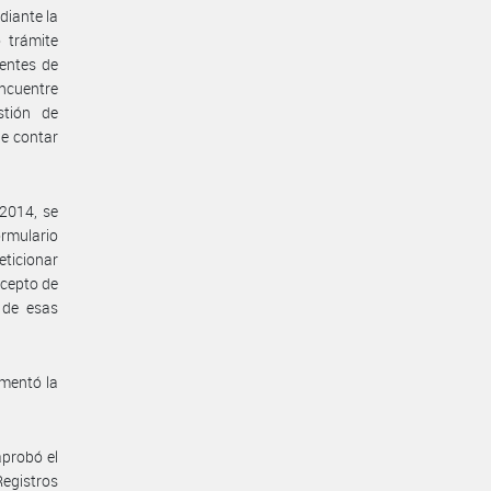
diante la
 trámite
ientes de
ncuentre
stión de
de contar
2014, se
ormulario
eticionar
ncepto de
 de esas
ementó la
aprobó el
Registros