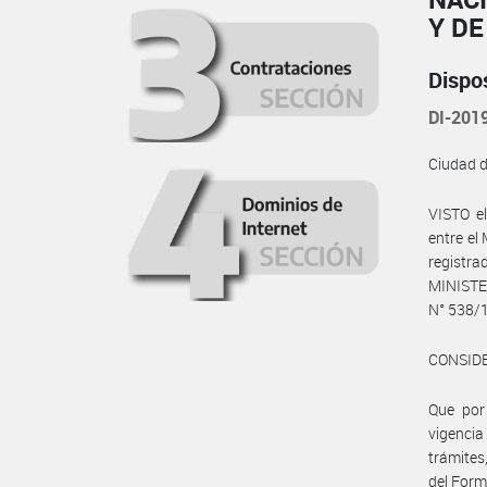
Y D
Dispo
DI-20
Ciudad 
VISTO e
entre e
registr
MINISTE
N° 538/1
CONSID
Que por
vigencia
trámites
del Form