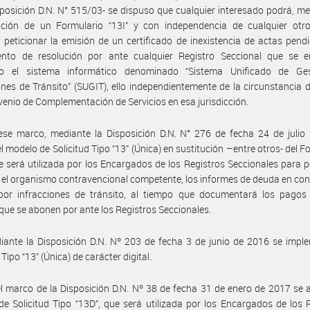
sposición D.N. N° 515/03- se dispuso que cualquier interesado podrá, me
ación de un Formulario “13I” y con independencia de cualquier otro
l, peticionar la emisión de un certificado de inexistencia de actas pend
ento de resolución por ante cualquier Registro Seccional que se e
o el sistema informático denominado “Sistema Unificado de Ge
ones de Tránsito” (SUGIT), ello independientemente de la circunstancia 
enio de Complementación de Servicios en esa jurisdicción.
se marco, mediante la Disposición D.N. N° 276 de fecha 24 de julio 
l modelo de Solicitud Tipo “13” (Única) en sustitución –entre otros- del F
ue será utilizada por los Encargados de los Registros Seccionales para p
 el organismo contravencional competente, los informes de deuda en co
por infracciones de tránsito, al tiempo que documentará los pagos
que se abonen por ante los Registros Seccionales.
ante la Disposición D.N. Nº 203 de fecha 3 de junio de 2016 se impl
 Tipo “13” (Única) de carácter digital.
l marco de la Disposición D.N. Nº 38 de fecha 31 de enero de 2017 se 
e Solicitud Tipo “13D”, que será utilizada por los Encargados de los 