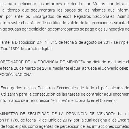
ales para peticionar los informes de deuda por Multas por Infracc
o, al tiempo que documentará los pagos de las mismas que inform
icen por ante los Encargados de esos Registros Seccionales. Asimi
nto reviste el carácter de certificado válido de las eximiciones solicitad
ón de deudas por exhibición de comprobantes de pago o de su negativa d
ante la Disposición D.N. Nº 315 de fecha 2 de agosto de 2017 se impl
 Tipo “13D” de carácter digital.
GOBERNADOR DE LA PROVINCIA DE MENDOZA ha dictado mediante el
e fecha 28 de marzo de 2019 mediante el cual aprueba el Convenio cele
RECCIÓN NACIONAL
 Encargados de los Registros Seccionales de todo el país alcanzado
 utilizarán para la consecución de las tareas de contralor aquí encome
informático de interconexión “en línea” mencionado en el Convenio.
 MINISTRO DE SEGURIDAD DE LA PROVINCIA DE MENDOZA ha dic
ón N° 1768 de fecha 14 de junio de 2019, por la cual designa a los Enca
 de todo el país como agentes de percepción de las infracciones cometi