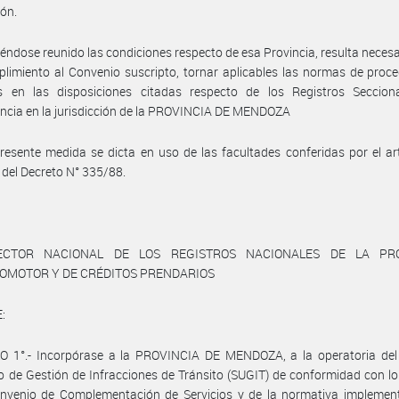
ión.
éndose reunido las condiciones respecto de esa Provincia, resulta necesa
limiento al Convenio suscripto, tornar aplicables las normas de proc
as en las disposiciones citadas respecto de los Registros Seccion
cia en la jurisdicción de la PROVINCIA DE MENDOZA
resente medida se dicta en uso de las facultades conferidas por el art
, del Decreto N° 335/88.
ECTOR NACIONAL DE LOS REGISTROS NACIONALES DE LA PR
TOMOTOR Y DE CRÉDITOS PRENDARIOS
:
O 1°.- Incorpórase a la PROVINCIA DE MENDOZA, a la operatoria del
o de Gestión de Infracciones de Tránsito (SUGIT) de conformidad con lo
onvenio de Complementación de Servicios y de la normativa implemen