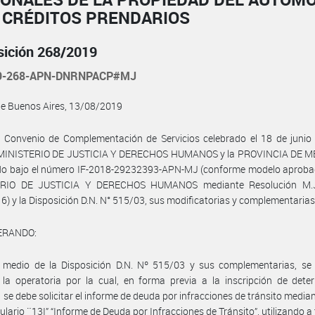
E CRÉDITOS PRENDARIOS
sición 268/2019
19-268-APN-DNRNPACP#MJ
de Buenos Aires, 13/08/2019
l Convenio de Complementación de Servicios celebrado el 18 de junio
l MINISTERIO DE JUSTICIA Y DERECHOS HUMANOS y la PROVINCIA DE 
ado bajo el número IF-2018-29232393-APN-MJ (conforme modelo aprobad
RIO DE JUSTICIA Y DERECHOS HUMANOS mediante Resolución M.J
6) y la Disposición D.N. N° 515/03, sus modificatorias y complementarias
ERANDO:
 medio de la Disposición D.N. Nº 515/03 y sus complementarias, se
 la operatoria por la cual, en forma previa a la inscripción de det
, se debe solicitar el informe de deuda por infracciones de tránsito median
ulario ¨13I” “Informe de Deuda por Infracciones de Tránsito”, utilizando a t