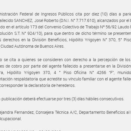
istración Federal de Ingresos Públicos cita por diez (10) días a pari
allecido SANCHEZ, José Roberto (D.N.I. N° 7.717.610), alcanzados por el 
ido en el artículo 173 del Convenio Colectivo de Trabajo Nº 56/92 Laudo
solución S.T. N° 924/10), para que dentro de dicho término se presente
s derechos en la División Beneficios, Hipólito Yrigoyen N° 370, 5° Piso
 Ciudad Autónoma de Buenos Aires.
 se cita a quienes se consideren con derecho a la percepción de los
es de cobro por parte del agente fallecido a presentarse en la Divisió
era, Hipólito Yrigoyen 370, 4 ° Piso Oficina N° 4266 “F”, munid
ación respaldatoria que acredite su vínculo familiar con el agente falle
corresponder la declaratoria de herederos.
 publicación deberá efectuarse por tres (3) días hábiles consecutivos.
ejandra Fernandez, Consejera Técnica A/C, Departamento Beneficios al
Ocupacional.