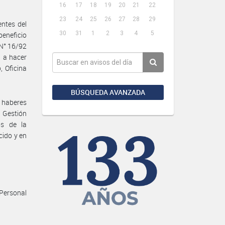
16
17
18
19
20
21
22
23
24
25
26
27
28
29
entes del
30
31
1
2
3
4
5
beneficio
 N° 16/92
n a hacer
, Oficina
BÚSQUEDA AVANZADA
 haberes
n Gestión
os de la
cido y en
 Personal