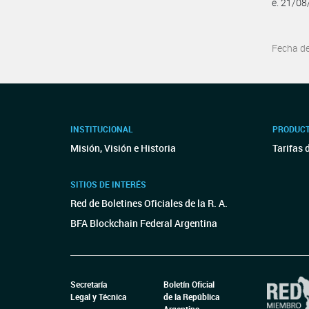
e. 21/0
Fecha d
INSTITUCIONAL
PRODUCT
Misión, Visión e Historia
Tarifas 
SITIOS DE INTERÉS
Red de Boletines Oficiales de la R. A.
BFA Blockchain Federal Argentina
Secretaría
Boletín Oficial
Legal y Técnica
de la República