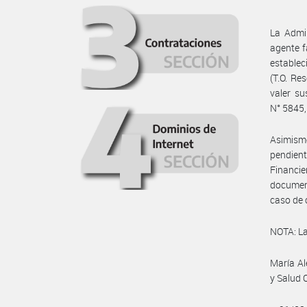
La Admin
agente f
establec
(T.O. Re
valer su
N° 5845,
Asimismo
pendient
Financi
document
caso de 
NOTA: La
María Al
y Salud 