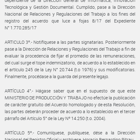
dependiente de la Dirección General de Informática, Innovación
Tecnológica y Gestión Documental. Cumplido, pase a la Dirección
Nacional de Relaciones y Regulaciones del Trabajo a los fines del
registro del acuerdo que luce a fojas 8/17 del Expediente
N° 1.770.285/17
ARTICULO 3º.- Notifíquese a las partes signatarias. Posteriormente
pase a la Dirección de Relaciones y Regulaciones del Trabajo a fin de
evaluar la procedencia de fijar el promedio de las remuneraciones,
del cual surge el tope indemnizatorio, de acuerdo a lo establecido en
el artículo 245 de la Ley N° 20.744 (t.o 1976) y sus modificatorias.
Finalmente, procédase a la guarda del presente legajo.
ARTÍCULO 4°.- Hágase saber que en el supuesto de que este
MINISTERIO DE PRODUCCIÓN Y TRABAJO no efectúe la publicación
de carácter gratuito del Acuerdo homologado y de esta Resolución,
las partes deberán proceder de acuerdo a lo establecido en el tercer
párrafo del Artículo 5° de la Ley Nº 14.250 (t.o. 2004).
ARTÍCULO 5º.- Comuníquese, publíquese, dése a la Dirección
Nacional del Registro Oficial y archívese. Horacio Bernardino Pitrau