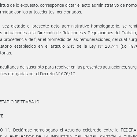
irtud de lo expuesto, corresponde dictar el acto administrativo de hom
ormidad con los antecedentes mencionados.
vez dictado el presente acto administrativo homologatorio, se remit
s actuaciones a la Dirección de Relaciones y Regulaciones del Trabajo,
la procedencia de fijar el promedio de las remuneraciones, del cual surg
zatorio establecido en el artículo 245 de la Ley N° 20.744 (t.o 197
torias.
facultades del suscripto para resolver en las presentes actuaciones, surg
ones otorgadas por el Decreto N° 676/17.
ETARIO DE TRABAJO
E:
O 1°.- Declárase homologado el Acuerdo celebrado entre la FEDER
S Y EMPLEADOS DE LA INDUSTRIA DEL PAPEL, CARTÓN Y QUÍMIC