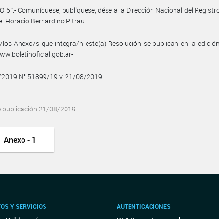
 5°.- Comuníquese, publíquese, dése a la Dirección Nacional del Registro 
e. Horacio Bernardino Pitrau
/los Anexo/s que integra/n este(a) Resolución se publican en la edició
w.boletinoficial.gob.ar-
8/2019 N° 51899/19 v. 21/08/2019
e publicación 21/08/2019
Anexo - 1
OS Y SERVICIOS
AUTENTICACIONES