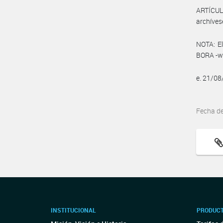
ARTÍCULO
archíves
NOTA: El
BORA -ww
e. 21/0
Fecha d
INSTITUCIONAL
PRODUCT