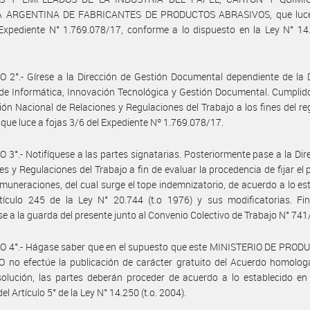
 ARGENTINA DE FABRICANTES DE PRODUCTOS ABRASIVOS, que luce 
Expediente N° 1.769.078/17, conforme a lo dispuesto en la Ley N° 14.
 2°.- Gírese a la Dirección de Gestión Documental dependiente de la 
de Informática, Innovación Tecnológica y Gestión Documental. Cumplid
ción Nacional de Relaciones y Regulaciones del Trabajo a los fines del reg
que luce a fojas 3/6 del Expediente Nº 1.769.078/17.
 3°.- Notifíquese a las partes signatarias. Posteriormente pase a la Dir
es y Regulaciones del Trabajo a fin de evaluar la procedencia de fijar el
emuneraciones, del cual surge el tope indemnizatorio, de acuerdo a lo es
tículo 245 de la Ley N° 20.744 (t.o 1976) y sus modificatorias. Fin
e a la guarda del presente junto al Convenio Colectivo de Trabajo N° 741
O 4°.- Hágase saber que en el supuesto que este MINISTERIO DE PROD
 no efectúe la publicación de carácter gratuito del Acuerdo homolog
olución, las partes deberán proceder de acuerdo a lo establecido en 
el Artículo 5° de la Ley N° 14.250 (t.o. 2004).