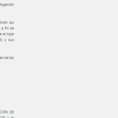
ologación
irán las
 a fin de
e el tope
6) y sus
en de las
ACIÓN DE
OS y la