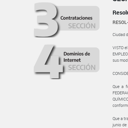
Resol
RESOL
Ciudad 
VISTO el
EMPLEO Y
sus modi
CONSID
Que a f
FEDERA
QUÍMIC
conforme
Que a tr
junio de