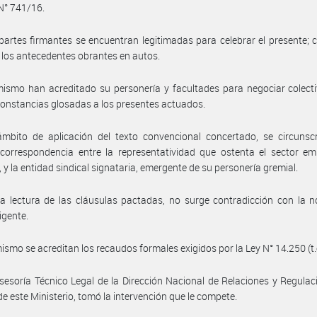
N° 741/16.
partes firmantes se encuentran legitimadas para celebrar el presente;
 los antecedentes obrantes en autos.
ismo han acreditado su personería y facultades para negociar colect
constancias glosadas a los presentes actuados.
mbito de aplicación del texto convencional concertado, se circunscr
 correspondencia entre la representatividad que ostenta el sector em
, y la entidad sindical signataria, emergente de su personería gremial.
a lectura de las cláusulas pactadas, no surge contradicción con la 
igente.
ismo se acreditan los recaudos formales exigidos por la Ley N° 14.250 (t.
sesoría Técnico Legal de la Dirección Nacional de Relaciones y Regulac
de este Ministerio, tomó la intervención que le compete.