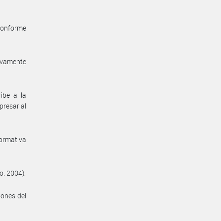
 conforme
ivamente
ibe a la
presarial
normativa
o. 2004).
iones del