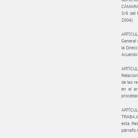
CÁMARA
3/6 del 
2004).
ARTÍCULO
General 
la Direc
Acuerdo 
ARTÍCULO
Relacion
de las r
en el ar
procédas
ARTÍCUL
TRABAJO
esta Res
párrafo d