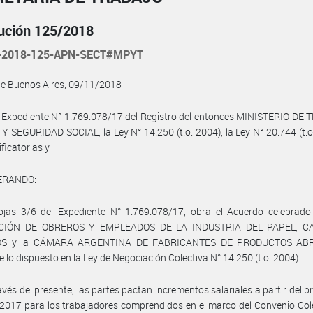
ución 125/2018
-2018-125-APN-SECT#MPYT
de Buenos Aires, 09/11/2018
 Expediente N° 1.769.078/17 del Registro del entonces MINISTERIO DE
 SEGURIDAD SOCIAL, la Ley N° 14.250 (t.o. 2004), la Ley N° 20.744 (t.o
ficatorias y
ERANDO:
ojas 3/6 del Expediente N° 1.769.078/17, obra el Acuerdo celebrado 
CIÓN DE OBREROS Y EMPLEADOS DE LA INDUSTRIA DEL PAPEL, C
OS y la CÁMARA ARGENTINA DE FABRICANTES DE PRODUCTOS ABR
 lo dispuesto en la Ley de Negociación Colectiva N° 14.250 (t.o. 2004).
avés del presente, las partes pactan incrementos salariales a partir del p
 2017 para los trabajadores comprendidos en el marco del Convenio Col