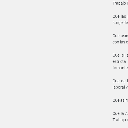
Trabajo 
Que las 
surge de
Que asim
con las 
Que el á
estricta
firmante
Que de l
laboral v
Que asim
Que la A
Trabajo 