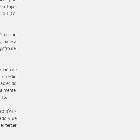
a fojas
250 (t.o.
Dirección
o, pase a
istro del
ección de
 promedio
tablecido
almente,
/16.
UCCIÓN Y
ado y de
el tercer