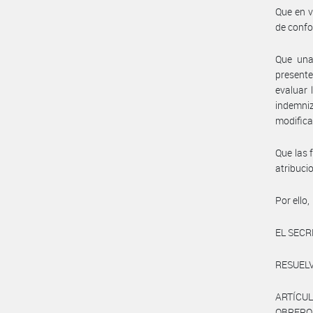
Que en v
de conf
Que una 
presente
evaluar 
indemni
modifica
Que las 
atribuci
Por ello,
EL SECR
RESUELV
ARTÍCUL
OBRERO