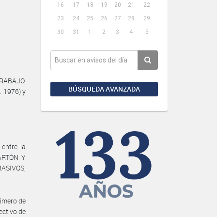
16
17
18
19
20
21
22
23
24
25
26
27
28
29
30
31
1
2
3
4
5
 TRABAJO,
BÚSQUEDA AVANZADA
. 1976) y
entre la
ARTÓN Y
ASIVOS,
rimero de
ectivo de