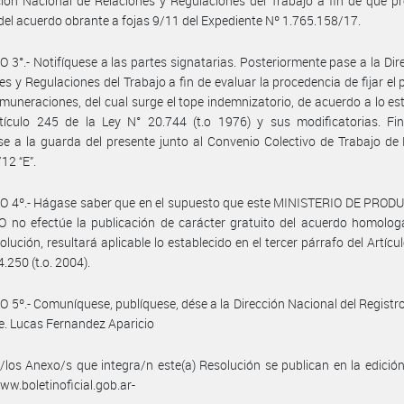
ción Nacional de Relaciones y Regulaciones del Trabajo a fin de que p
 del acuerdo obrante a fojas 9/11 del Expediente Nº 1.765.158/17.
 3°.- Notifíquese a las partes signatarias. Posteriormente pase a la Dir
es y Regulaciones del Trabajo a fin de evaluar la procedencia de fijar el
emuneraciones, del cual surge el tope indemnizatorio, de acuerdo a lo es
tículo 245 de la Ley N° 20.744 (t.o 1976) y sus modificatorias. Fin
e a la guarda del presente junto al Convenio Colectivo de Trabajo d
12 “E”.
O 4º.- Hágase saber que en el supuesto que este MINISTERIO DE PROD
 no efectúe la publicación de carácter gratuito del acuerdo homolog
olución, resultará aplicable lo establecido en el tercer párrafo del Artícul
.250 (t.o. 2004).
 5º.- Comuníquese, publíquese, dése a la Dirección Nacional del Registro 
e. Lucas Fernandez Aparicio
/los Anexo/s que integra/n este(a) Resolución se publican en la edició
w.boletinoficial.gob.ar-