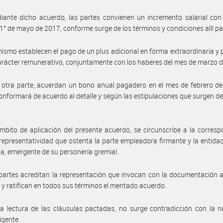
ante dicho acuerdo, las partes convienen un incremento salarial con
 1° de mayo de 2017, conforme surge de los términos y condiciones allí p
ismo establecen el pago de un plus adicional en forma extraordinaria y 
arácter remunerativo, conjuntamente con los haberes del mes de marzo 
 otra parte, acuerdan un bono anual pagadero en el mes de febrero de
onformará de acuerdo al detalle y según las estipulaciones que surgen del
mbito de aplicación del presente acuerdo, se circunscribe a la corres
 representatividad que ostenta la parte empleadora firmante y la entidad
ia, emergente de su personería gremial.
partes acreditan la representación que invocan con la documentación
 y ratifican en todos sus términos el mentado acuerdo.
a lectura de las cláusulas pactadas, no surge contradicción con la 
igente.