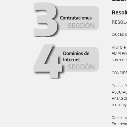
Resol
RESOL
Ciudad 
VISTO el
EMPLEO Y
sus modif
CONSID
Que a f
ASOCIA
PATAGON
en la Le
Que el a
Empresa 