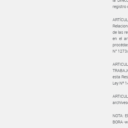
la Direc
registro
ARTÍCULO
Relacion
de las r
en el ar
procédas
N° 1273/
ARTICUL
TRABAJO
esta Res
Ley Nº 14
ARTICULO
archíves
NOTA: El
BORA -ww