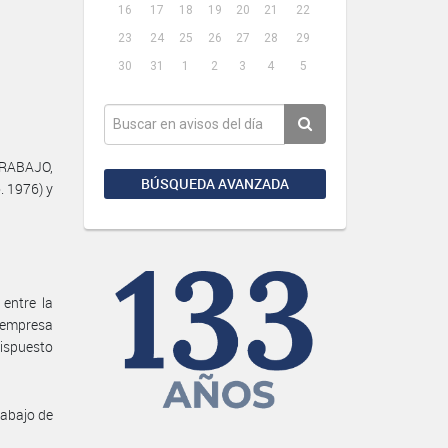
16
17
18
19
20
21
22
23
24
25
26
27
28
29
30
31
1
2
3
4
5
 TRABAJO,
BÚSQUEDA AVANZADA
. 1976) y
entre la
empresa
ispuesto
rabajo de