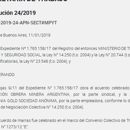
ución 24/2019
-2019-24-APN-SECT#MPYT
de Buenos Aires, 11/01/2019
 Expediente Nº 1.765.158/17 del Registro del entonces MINISTERIO DE
 SEGURIDAD SOCIAL, la Ley N° 14.250 (t.o. 2004) y la Ley N° 20.744 (t.o
icatorias, la Ley N° 23.546 (t.o. 2004), y
ERANDO:
ojas 9/11 del Expediente N° 1.765.158/17 obra el acuerdo celebrado 
CIÓN OBRERA MINERA ARGENTINA, por la parte sindical, y la 
IA GOLD SOCIEDAD ANÓNIMA, por la parte empleadora, conforme lo d
y de Negociación Colectiva N° 14.250 (t.o. 2004).
cuerdo de marras fue celebrado en el marco del Convenio Colectivo de T
N° 1273/12 “E”.