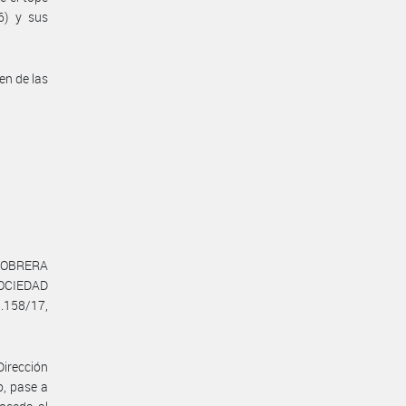
6) y sus
en de las
N OBRERA
SOCIEDAD
5.158/17,
Dirección
o, pase a