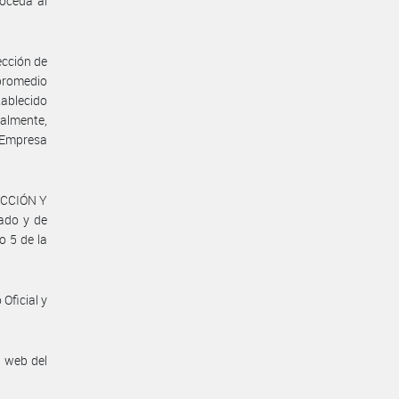
roceda al
ección de
 promedio
tablecido
almente,
e Empresa
UCCIÓN Y
ado y de
o 5 de la
Oficial y
n web del