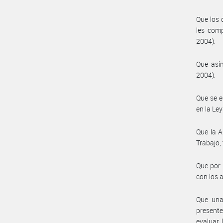
Que los 
les comp
2004).
Que asim
2004).
Que se e
en la Ley
Que la A
Trabajo,
Que por 
con los
Que una 
presente
evaluar 