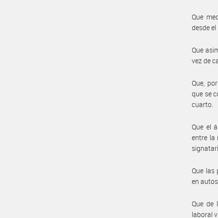
Que medi
desde el
Que asim
vez de c
Que, por
que se c
cuarto.
Que el á
entre la
signatar
Que las 
en autos
Que de l
laboral v