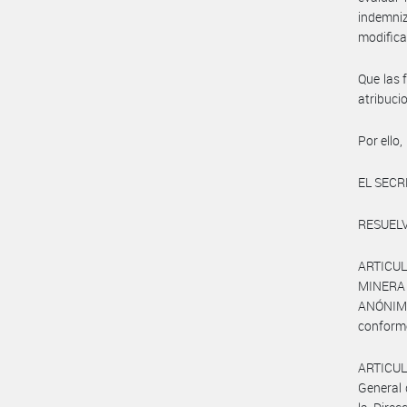
indemni
modifica
Que las 
atribuci
Por ello,
EL SECR
RESUELV
ARTICUL
MINERA 
ANÓNIMA,
conforme
ARTICULO
General 