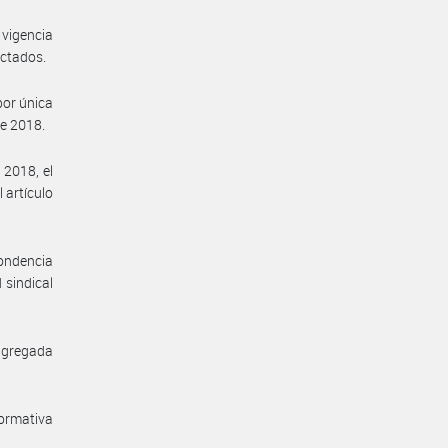
 vigencia
actados.
por única
de 2018.
 2018, el
 artículo
pondencia
 sindical
 agregada
normativa