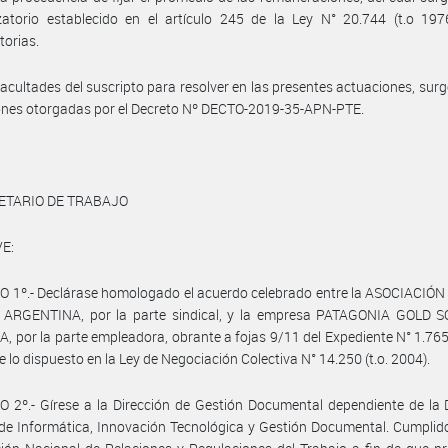
zatorio establecido en el artículo 245 de la Ley N° 20.744 (t.o 197
torias.
facultades del suscripto para resolver en las presentes actuaciones, surg
ones otorgadas por el Decreto Nº DECTO-2019-35-APN-PTE.
ETARIO DE TRABAJO
E:
O 1º.- Declárase homologado el acuerdo celebrado entre la ASOCIACIÓ
ARGENTINA, por la parte sindical, y la empresa PATAGONIA GOLD 
 por la parte empleadora, obrante a fojas 9/11 del Expediente N° 1.76
 lo dispuesto en la Ley de Negociación Colectiva N° 14.250 (t.o. 2004).
 2º.- Gírese a la Dirección de Gestión Documental dependiente de la 
de Informática, Innovación Tecnológica y Gestión Documental. Cumplid