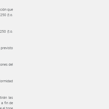
ación que
250 (t.o.
250 (t.o.
 previsto
iones del
nformidad
irán las
 a fin de
e el tope