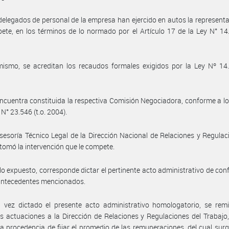
delegados de personal de la empresa han ejercido en autos la represent
ete, en los términos de lo normado por el Artículo 17 de la Ley N° 14.
ismo, se acreditan los recaudos formales exigidos por la Ley Nº 14.
ncuentra constituida la respectiva Comisión Negociadora, conforme a lo
 N° 23.546 (t.o. 2004).
sesoría Técnico Legal de la Dirección Nacional de Relaciones y Regulac
 tomó la intervención que le compete.
lo expuesto, corresponde dictar el pertinente acto administrativo de co
 antecedentes mencionados.
vez dictado el presente acto administrativo homologatorio, se remit
s actuaciones a la Dirección de Relaciones y Regulaciones del Trabajo,
la procedencia de fijar el promedio de las remuneraciones, del cual surg