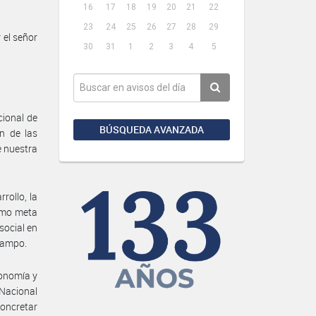
16
17
18
19
20
21
22
23
24
25
26
27
28
29
 el señor
30
31
1
2
3
4
5
cional de
BÚSQUEDA AVANZADA
ón de las
e nuestra
rollo, la
como meta
social en
 campo.
tonomía y
Nacional
concretar