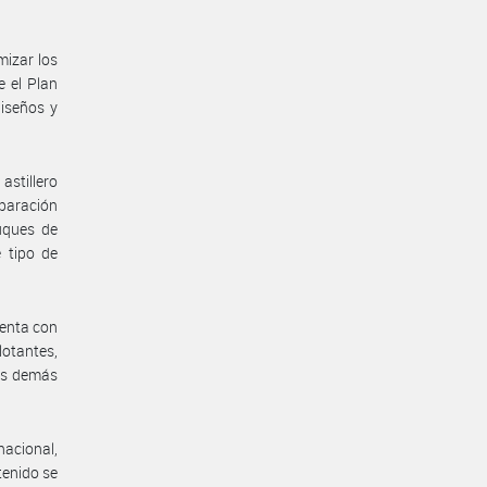
mizar los
e el Plan
diseños y
stillero
eparación
buques de
 tipo de
enta con
flotantes,
los demás
nacional,
tenido se