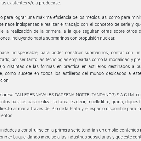
as existentes y/o a producirse.
o para lograr una máxima eficiencia de los medios, así como para mini
se hace indispensable realizar el trabajo con el concepto de serie y qu
e la realización de la primera, a la que seguirán otras sobre otros 
ones, incluyendo hasta submarinos con propulsión nuclear.
ace indispensable, para poder construir submarinos, contar con un a
izado, por ser tanto las tecnologías empleadas como la modalidad y pr
ajo distintas de las formas en práctica en astilleros destinados a 
cie, como sucede en todos los astilleros del mundo dedicados a este
ción.
empresa TALLERES NAVALES DARSENA NORTE (TANDANOR) S.A.C.I.M. cu
ntos básicos para realizar la tarea, es decir, muelle libre, grada, diques 
irecto al mar a través del Río de la Plata y el espacio disponible para 
ientos.
unidades a construirse en la primera serie tendrían un amplio contenido 
 primer buque, dando impulso a las industrias subsidiarias y que este con