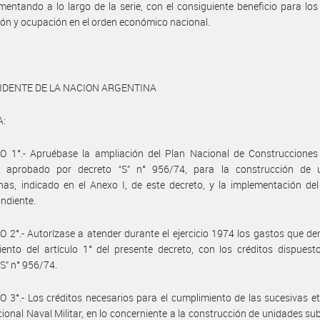
ementando a lo largo de la serie, con el consiguiente beneficio para los
ón y ocupación en el orden económico nacional.
IDENTE DE LA NACION ARGENTINA
A:
O 1°.- Apruébase la ampliación del Plan Nacional de Construcciones
es aprobado por decreto “S” n° 956/74, para la construcción de 
as, indicado en el Anexo I, de este decreto, y la implementación del 
ndiente.
 2°.- Autorízase a atender durante el ejercicio 1974 los gastos que d
ento del artículo 1° del presente decreto, con los créditos dispuest
“S” n° 956/74.
 3°.- Los créditos necesarios para el cumplimiento de las sucesivas e
ional Naval Militar, en lo concerniente a la construcción de unidades s