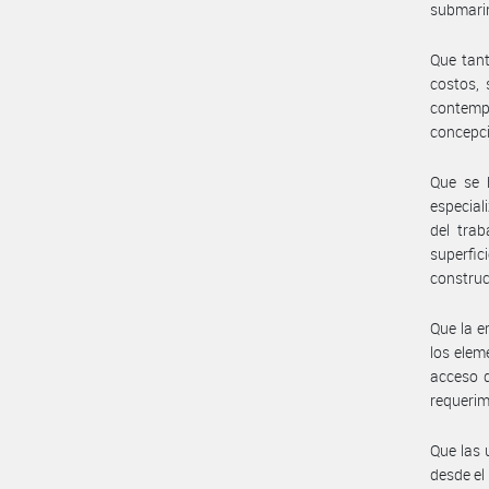
submarin
Que tant
costos, 
contempl
concepci
Que se h
especial
del trab
superfi
construc
Que la 
los eleme
acceso d
requerim
Que las 
desde el