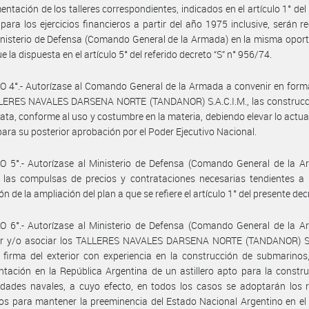
entación de los talleres correspondientes, indicados en el artículo 1° del
 para los ejercicios financieros a partir del año 1975 inclusive, serán r
inisterio de Defensa (Comando General de la Armada) en la misma opor
 la dispuesta en el artículo 5° del referido decreto “S” n° 956/74.
 4°.- Autorízase al Comando General de la Armada a convenir en form
LERES NAVALES DARSENA NORTE (TANDANOR) S.A.C.I.M., las construcc
rata, conforme al uso y costumbre en la materia, debiendo elevar lo actua
para su posterior aprobación por el Poder Ejecutivo Nacional.
O 5°.- Autorízase al Ministerio de Defensa (Comando General de la A
 las compulsas de precios y contrataciones necesarias tendientes a 
n de la ampliación del plan a que se refiere el artículo 1° del presente dec
O 6°.- Autorízase al Ministerio de Defensa (Comando General de la A
ar y/o asociar los TALLERES NAVALES DARSENA NORTE (TANDANOR) S.A
firma del exterior con experiencia en la construcción de submarinos
tación en la República Argentina de un astillero apto para la constr
idades navales, a cuyo efecto, en todos los casos se adoptarán los 
os para mantener la preeminencia del Estado Nacional Argentino en el 