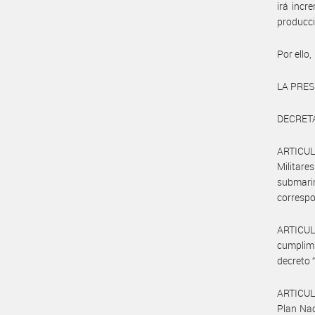
irá incr
producci
Por ello,
LA PRES
DECRET
ARTICUL
Militar
submarin
correspo
ARTICULO
cumplimi
decreto 
ARTICULO
Plan Nac