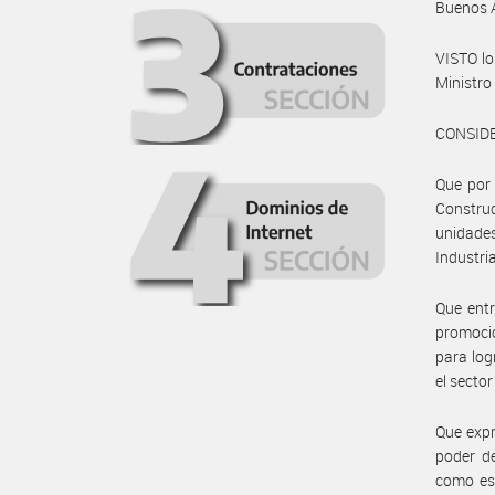
Buenos 
VISTO lo
Ministro
CONSID
Que por 
Construc
unidades
Industri
Que entr
promoció
para log
el secto
Que expr
poder d
como es 