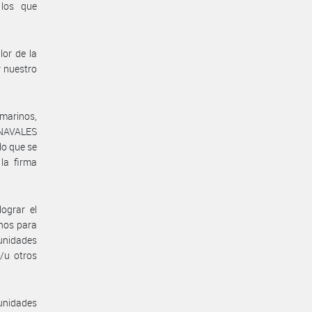
 los que
lor de la
r nuestro
bmarinos,
 NAVALES
o que se
la firma
ograr el
inos para
unidades
/u otros
 unidades