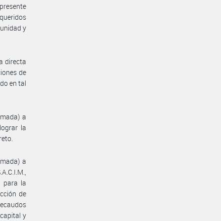
 presente
equeridos
tunidad y
a directa
iones de
do en tal
rmada) a
lograr la
reto.
rmada) a
.C.I.M.,
, para la
ucción de
recaudos
capital y