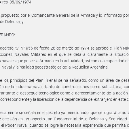
Aires, 05/09/1974
 propuesto por el Comandante General de la Armada y lo informado por
 de Defensa, y
ERANDO:
decreto “S” N° 956 de fecha 28 de marzo de 1974 se aprobó el Plan Na
ciones Navales Militares en el que se detalla claramente la situaci
 navales que posee la Armada en la actualidad, así como la capacidad d
a Naval y la realidad geoestratégica de la República Argentina.
e los principios del Plan Trienal se ha señalado, como un área de desar
n de la industria naval, tanto de construcciones como subsidiaria, 
rar tanto el despegue tecnológico como el acrecentamiento de la acción 
r correspondiente y la liberación de la dependencia del extranjero en este
esamente se señala en el decreto ya mencionado, que se logrará la au
e decisión en un aspecto tan fundamental de la Defensa y Seguridad 
el Poder Naval, cuando se logre la necesaria experiencia que permita 