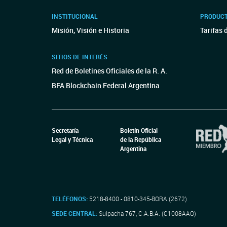
INSTITUCIONAL
PRODUCT
Misión, Visión e Historia
Tarifas 
SITIOS DE INTERÉS
Red de Boletines Oficiales de la R. A.
BFA Blockchain Federal Argentina
Secretaría
Boletín Oficial
Legal y Técnica
de la República
Argentina
TELÉFONOS:
5218-8400 - 0810-345-BORA (2672)
SEDE CENTRAL:
Suipacha 767, C.A.B.A. (C1008AAO)