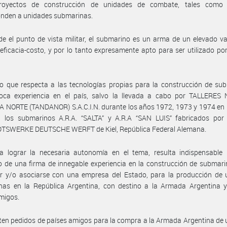
royectos de construcción de unidades de combate, tales como
onden a unidades submarinas.
e el punto de vista militar, el submarino es un arma de un elevado va
 eficacia-costo, y por lo tanto expresamente apto para ser utilizado po
o que respecta a las tecnologías propias para la construcción de su
poca experiencia en el país, salvo la llevada a cabo por TALLERES
NORTE (TANDANOR) S.A.C.I.N. durante los años 1972, 1973 y 1974 en l
 a los submarinos A.R.A. “SALTA” y A.R.A “SAN LUIS” fabricados por 
SWERKE DEUTSCHE WERFT de Kiel, República Federal Alemana.
a lograr la necesaria autonomía en el tema, resulta indispensable l
 de una firma de innegable experiencia en la construcción de submar
ar y/o asociarse con una empresa del Estado, para la producción de 
nas en la República Argentina, con destino a la Armada Argentina y
migos.
ten pedidos de países amigos para la compra a la Armada Argentina de