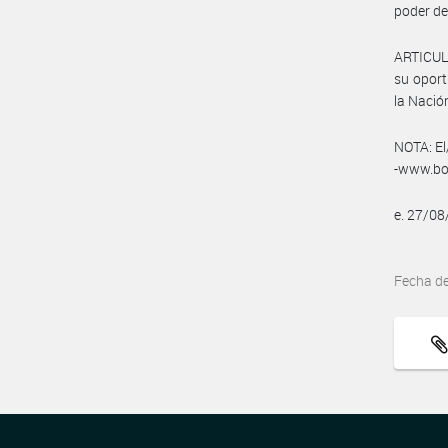
poder de
ARTICULO
su oport
la Naci
NOTA: El
-www.bol
e. 27/0
Fecha d