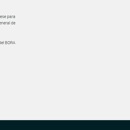
rese para
eneral de
 del BORA