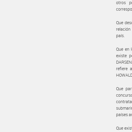
otros p
corresp
Que desd
relación
país.
Que en l
existe 
DARSENA 
refiere
HOWALDT
Que par
concurso
contrat
submari
países a
Que exis