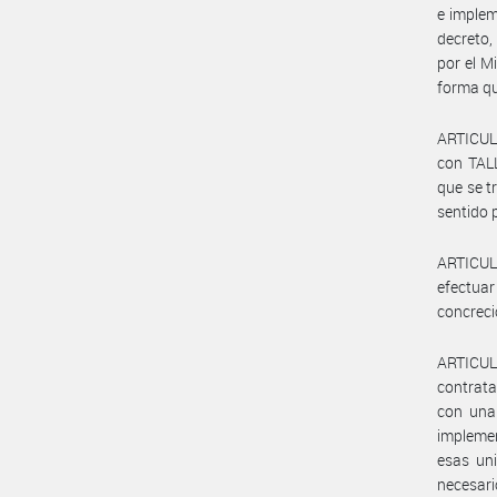
e implem
decreto,
por el M
forma que
ARTICULO
con TAL
que se t
sentido 
ARTICUL
efectuar
concreció
ARTICUL
contrat
con una 
implemen
esas un
necesari