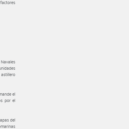
 factores
 Navales
unidades
astillero
emande el
os por el
tapas del
ubmarinas