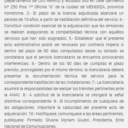
(departamento de LAS HERAS) y estudios sito en calle Sarmiento
Nº 250 Piso 1º Oficina “G” de la ciudad de MENDOZA, provincia
homónima. 3.- El plazo de la licencia adjudicada abarcará un
período de 10 años, a partir de habilitación definitiva del servicio. 4.-
Constituir condición esencial de la adjudicación que las emisiones
se realicen asegurando la compatibilidad técnica con aquéllos
servicios que han sido asignados. 5.- Establecer que el presente
acto administrativo podrá ser revocado por contrario imperio si
dentro del plazo de 90 días computados desde su dictado se
constatara que el servicio licenciatario se encuentra provocando
interferencias. 6.- Dentro de los 90 días de cumplido el plazo
previsto, prorrogables por el mismo término, la licenciataria deberá
presentar la documentación técnica del servicio para la
correspondiente habilitación de las instalaciones. 7.- La licenciataria
asumirá la responsabilidad de realizar los trámites pertinentes ante
la ANAC. 8.- A solicitud de la licenciataria se otorgará la señal
distintiva correspondiente. 9.- El incumplimiento de cualquiera de
las obligaciones, importará la caducidad del presente acto de
adjudicación. 10.- Notifíquese, comuníquese a las áreas pertinentes,
publíquese. Firmado: Silvana Myriam Giudici, Presidenta, Ente
Nacional de Comunicaciones.