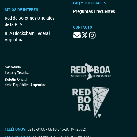
FAQ Y TUTORIALES
SITIOS DE INTERÉS
Preguntas Frecuentes
Red de Boletines Oficiales
de la R. A.
CONTACTO
BFA Blockchain Federal
Argentina
Secretaría
Legal y Técnica
Boletín Oficial
de la República Argentina
TELÉFONOS:
5218-8400 - 0810-345-BORA (2672)
SEDE CENTRAL:
Suipacha 767, C.A.B.A. (C1008AAO)