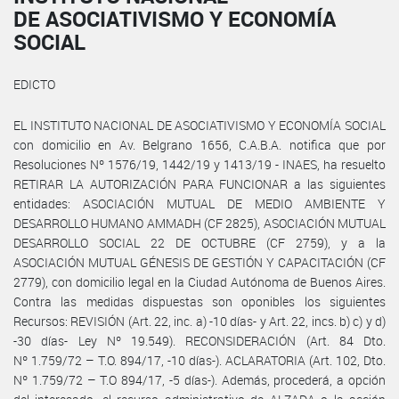
DE ASOCIATIVISMO Y ECONOMÍA
SOCIAL
EDICTO
EL INSTITUTO NACIONAL DE ASOCIATIVISMO Y ECONOMÍA SOCIAL
con domicilio en Av. Belgrano 1656, C.A.B.A. notifica que por
Resoluciones Nº 1576/19, 1442/19 y 1413/19 - INAES, ha resuelto
RETIRAR LA AUTORIZACIÓN PARA FUNCIONAR a las siguientes
entidades: ASOCIACIÓN MUTUAL DE MEDIO AMBIENTE Y
DESARROLLO HUMANO AMMADH (CF 2825), ASOCIACIÓN MUTUAL
DESARROLLO SOCIAL 22 DE OCTUBRE (CF 2759), y a la
ASOCIACIÓN MUTUAL GÉNESIS DE GESTIÓN Y CAPACITACIÓN (CF
2779), con domicilio legal en la Ciudad Autónoma de Buenos Aires.
Contra las medidas dispuestas son oponibles los siguientes
Recursos: REVISIÓN (Art. 22, inc. a) -10 días- y Art. 22, incs. b) c) y d)
-30 días- Ley Nº 19.549). RECONSIDERACIÓN (Art. 84 Dto.
Nº 1.759/72 – T.O. 894/17, -10 días-). ACLARATORIA (Art. 102, Dto.
Nº 1.759/72 – T.O 894/17, -5 días-). Además, procederá, a opción