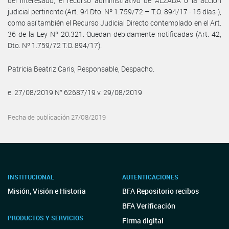
del interesado, el recurso administrativo de ALZADA o la acción
judicial pertinente (Art. 94 Dto. Nº 1.759/72 – T.O. 894/17 - 15 días-),
como así también el Recurso Judicial Directo contemplado en el Art.
36 de la Ley Nº 20.321. Quedan debidamente notificadas (Art. 42,
Dto. Nº 1.759/72 T.O. 894/17).
Patricia Beatriz Caris, Responsable, Despacho.
e. 27/08/2019 N° 62687/19 v. 29/08/2019
Fecha de publicación 27/08/2019
INSTITUCIONAL
AUTENTICACIONES
Misión, Visión e Historia
BFA Repositorio recibos
BFA Verificación
PRODUCTOS Y SERVICIOS
Firma digital