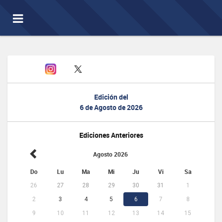
Toggle
navigation
Edición del
6 de Agosto de 2026
Ediciones Anteriores
Agosto 2026
Do
Lu
Ma
Mi
Ju
Vi
Sa
26
27
28
29
30
31
1
2
3
4
5
6
7
8
9
10
11
12
13
14
15