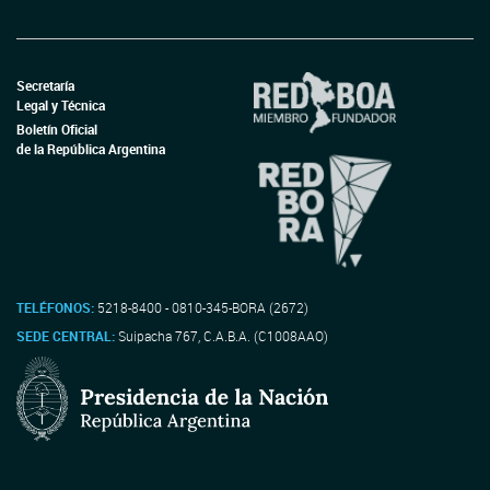
Secretaría
Legal y Técnica
Boletín Oficial
de la República Argentina
TELÉFONOS:
5218-8400 - 0810-345-BORA (2672)
SEDE CENTRAL:
Suipacha 767, C.A.B.A. (C1008AAO)