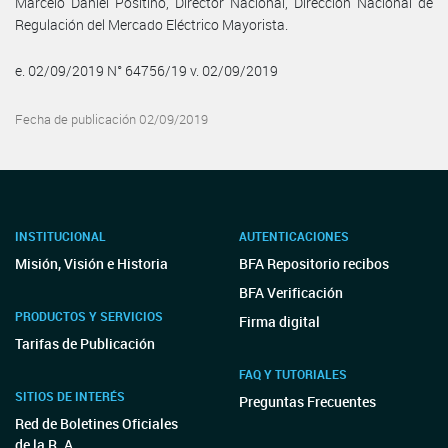
Marcelo Daniel Positino, Director Nacional, Dirección Nacional de
Regulación del Mercado Eléctrico Mayorista.
e. 02/09/2019 N° 64756/19 v. 02/09/2019
Fecha de publicación 02/09/2019
INSTITUCIONAL
AUTENTICACIONES
Misión, Visión e Historia
BFA Repositorio recibos
BFA Verificación
PRODUCTOS Y SERVICIOS
Firma digital
Tarifas de Publicación
FAQ Y TUTORIALES
SITIOS DE INTERÉS
Preguntas Frecuentes
Red de Boletines Oficiales
de la R. A.