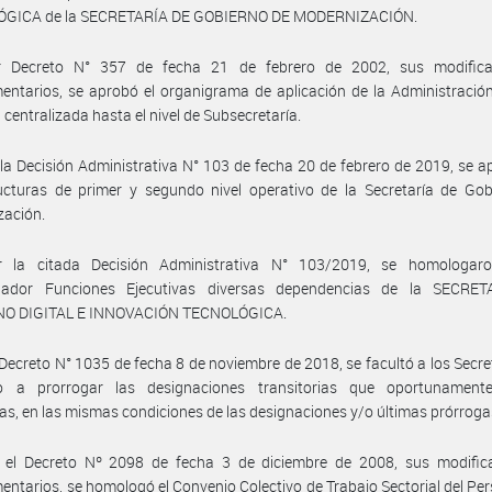
GICA de la SECRETARÍA DE GOBIERNO DE MODERNIZACIÓN.
 Decreto N° 357 de fecha 21 de febrero de 2002, sus modifica
ntarios, se aprobó el organigrama de aplicación de la Administració
 centralizada hasta el nivel de Subsecretaría.
la Decisión Administrativa N° 103 de fecha 20 de febrero de 2019, se 
ucturas de primer y segundo nivel operativo de la Secretaría de Gob
zación.
 la citada Decisión Administrativa N° 103/2019, se homologar
ador Funciones Ejecutivas diversas dependencias de la SECRE
O DIGITAL E INNOVACIÓN TECNOLÓGICA.
Decreto N° 1035 de fecha 8 de noviembre de 2018, se facultó a los Secre
o a prorrogar las designaciones transitorias que oportunament
as, en las mismas condiciones de las designaciones y/o últimas prórroga
 el Decreto Nº 2098 de fecha 3 de diciembre de 2008, sus modifica
ntarios, se homologó el Convenio Colectivo de Trabajo Sectorial del Per