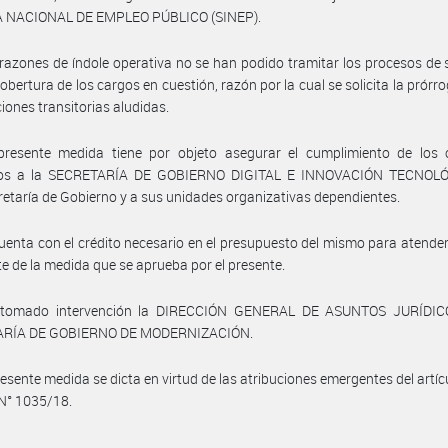
 NACIONAL DE EMPLEO PÚBLICO (SINEP).
razones de índole operativa no se han podido tramitar los procesos de 
cobertura de los cargos en cuestión, razón por la cual se solicita la prórro
iones transitorias aludidas.
presente medida tiene por objeto asegurar el cumplimiento de los o
os a la SECRETARÍA DE GOBIERNO DIGITAL E INNOVACIÓN TECNOL
retaría de Gobierno y a sus unidades organizativas dependientes.
uenta con el crédito necesario en el presupuesto del mismo para atender
te de la medida que se aprueba por el presente.
tomado intervención la DIRECCIÓN GENERAL DE ASUNTOS JURÍDIC
ARÍA DE GOBIERNO DE MODERNIZACIÓN.
resente medida se dicta en virtud de las atribuciones emergentes del artícu
N° 1035/18.