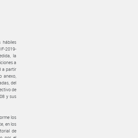
 hábiles
IF-2019-
dida, la
iciones a
 a partir
do anexo,
adas, del
ctivo de
008 y sus
forme los
e, en los
torial de
o por el