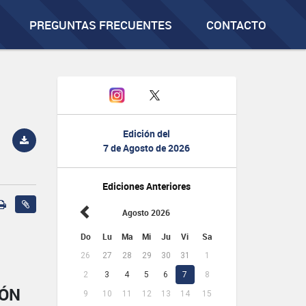
PREGUNTAS FRECUENTES
CONTACTO
Edición del
7 de Agosto de 2026
Ediciones Anteriores
Agosto 2026
Do
Lu
Ma
Mi
Ju
Vi
Sa
26
27
28
29
30
31
1
2
3
4
5
6
7
8
IÓN
9
10
11
12
13
14
15