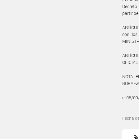
Decreto 
partir d
ARTÍCULO
con los
MINISTR
ARTÍCUL
OFICIAL 
NOTA: El
BORA -ww
e. 06/0
Fecha d