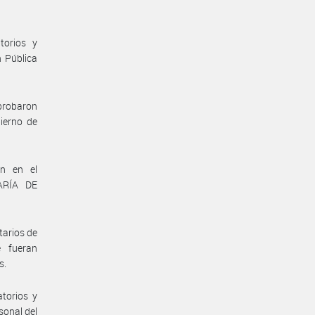
torios y
n Pública
aprobaron
ierno de
on en el
TARÍA DE
tarios de
e fueran
s.
torios y
sonal del