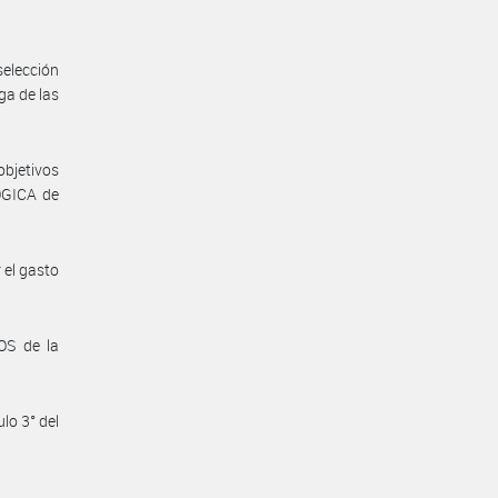
selección
ga de las
bjetivos
ÓGICA de
 el gasto
OS de la
lo 3° del