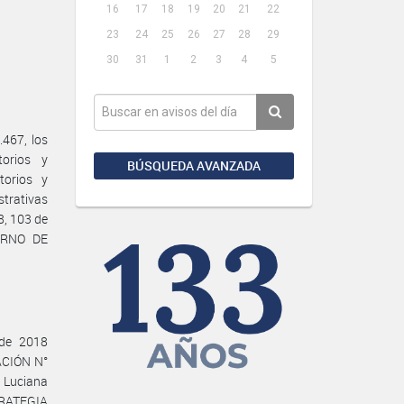
16
17
18
19
20
21
22
23
24
25
26
27
28
29
30
31
1
2
3
4
5
467, los
orios y
BÚSQUEDA AVANZADA
torios y
strativas
8, 103 de
IERNO DE
 de 2018
ACIÓN N°
a Luciana
TRATEGIA