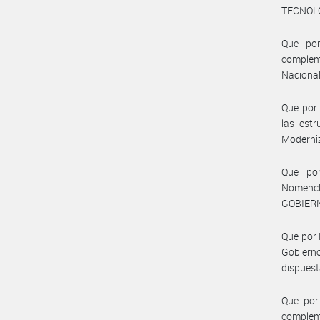
TECNOLÓ
Que por
compleme
Nacional
Que por 
las estr
Moderni
Que por
Nomencl
GOBIERN
Que por 
Gobiern
dispuest
Que por
compleme