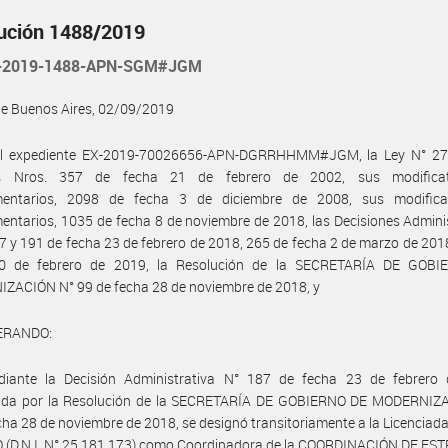
ución 1488/2019
-2019-1488-APN-SGM#JGM
de Buenos Aires, 02/09/2019
el expediente EX-2019-70026656-APN-DGRRHHMM#JGM, la Ley N° 27.
os Nros. 357 de fecha 21 de febrero de 2002, sus modificat
entarios, 2098 de fecha 3 de diciembre de 2008, sus modifica
ntarios, 1035 de fecha 8 de noviembre de 2018, las Decisiones Admini
7 y 191 de fecha 23 de febrero de 2018, 265 de fecha 2 de marzo de 201
0 de febrero de 2019, la Resolución de la SECRETARÍA DE GOB
ZACIÓN N° 99 de fecha 28 de noviembre de 2018, y
ERANDO:
iante la Decisión Administrativa N° 187 de fecha 23 de febrero
ada por la Resolución de la SECRETARÍA DE GOBIERNO DE MODERNIZ
cha 28 de noviembre de 2018, se designó transitoriamente a la Licenciad
 (D.N.I. N° 25.181.173) como Coordinadora de la COORDINACIÓN DE ES