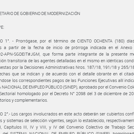
RETARIO DE GOBIERNO DE MODERNIZACIÓN
E:
O 1°. - Prorrógase, por el término de CIENTO OCHENTA (180) días
s a partir de la fecha de inicio de prórroga indicada en el Anexo 
2-APN-SGDEIT#JGM, que forma parte integrante de la presente me
ión transitoria de las agentes detalladas en el mismo en idénticas cond
uestas por la Decisiones Administrativas Nros. 187/18, 191/18 y 265/18
echas que se indican y de acuerdo con el detalle obrante en el cita
ndose los correspondientes pagos de las Funciones Ejecutivas allí indic
 NACIONAL DE EMPLEO PÚBLICO (SINEP), aprobado por el Convenio Cole
Sectorial homologado por el Decreto N° 2098 del 3 de diciembre de 2
torios y complementarios.
 2°.- Los cargos involucrados en este acto deberán ser cubiertos con
os y sistemas de selección vigentes, según lo establecido, respectivament
II, Capítulos III, IV y VIII, y IV del Convenio Colectivo de Trabajo Sec
l del SISTEMA NACIONAL DE EMPLEO PÚBLICO (SINEP), homologad