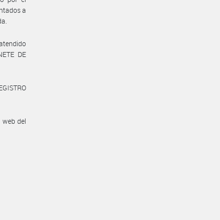
ontados a
da.
 atendido
INETE DE
REGISTRO
n web del