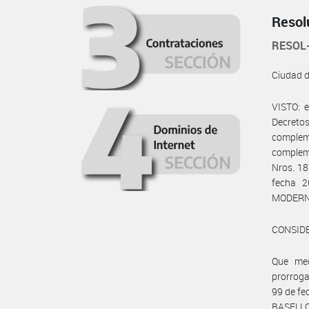
Resol
RESOL
Ciudad 
VISTO: 
Decret
complem
compleme
Nros. 18
fecha 2
MODERNI
CONSID
Que med
prorrog
99 de fe
BASELLO