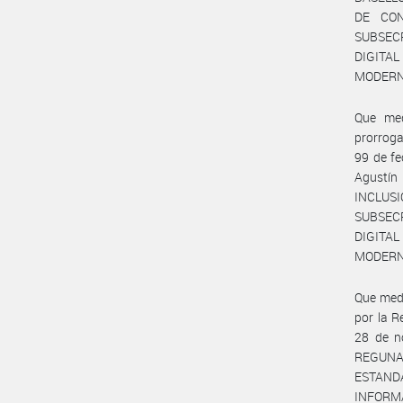
DE CON
SUBSECR
DIGITA
MODERN
Que med
prorrog
99 de fe
Agustín
INCLUSI
SUBSECR
DIGITA
MODERN
Que medi
por la 
28 de n
REGUNA
ESTAND
INFORMA