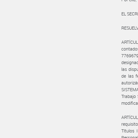
EL SEC
RESUELV
ARTÍCUL
contado
7769679
designac
las disp
de las f
autorizá
SISTEMA
Trabajo 
modifica
ARTÍCULO
requisit
Títulos 
Persona