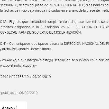
N° 2098/08, dentro del plazo de CIENTO OCHENTA (180) días hábiles c
e la fechas de inicio de prórroga indicadas en el anexo de la presente medi
 3°. - El gasto que demande el cumplimiento de la presente medida será
 créditos asignados a la Jurisdicción 25-02 – JEFATURA DE GAB
OS - SECRETARÍA DE GOBIERNO DE MODERNIZACIÓN.
O 4° - Comuníquese, publíquese, dese a la DIRECCIÓN NACIONAL DEL 
y archívese. Andrés Horacio Ibarra
/los Anexo/s que integra/n este(a) Resolución se publican en la edició
w.boletinoficial.gob.ar-
9/2019 N° 66738/19 v. 06/09/2019
e publicación 06/09/2019
Anexo - 1