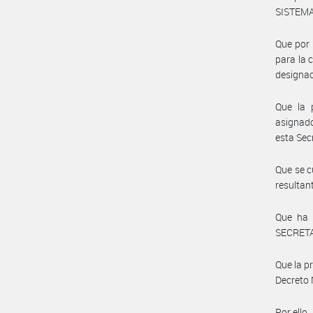
SISTEMA
Que por 
para la 
designac
Que la 
asignad
esta Sec
Que se c
resultan
Que ha 
SECRET
Que la p
Decreto 
Por ello,