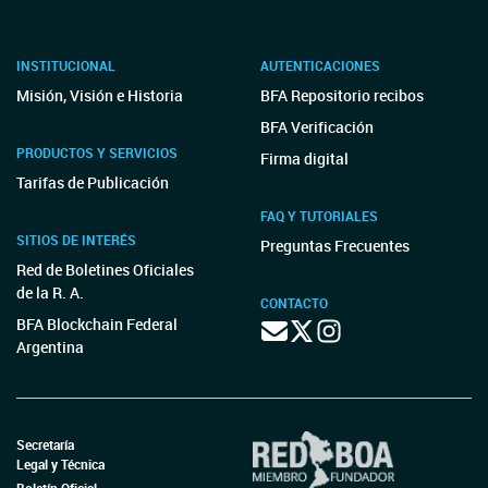
INSTITUCIONAL
AUTENTICACIONES
Misión, Visión e Historia
BFA Repositorio recibos
BFA Verificación
PRODUCTOS Y SERVICIOS
Firma digital
Tarifas de Publicación
FAQ Y TUTORIALES
SITIOS DE INTERÉS
Preguntas Frecuentes
Red de Boletines Oficiales
de la R. A.
CONTACTO
BFA Blockchain Federal
Argentina
Secretaría
Legal y Técnica
Boletín Oficial