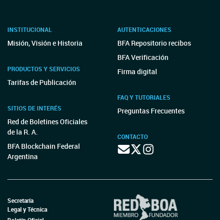
INSTITUCIONAL
AUTENTICACIONES
Misión, Visión e Historia
BFA Repositorio recibos
BFA Verificación
PRODUCTOS Y SERVICIOS
Firma digital
Tarifas de Publicación
FAQ Y TUTORIALES
SITIOS DE INTERÉS
Preguntas Frecuentes
Red de Boletines Oficiales
de la R. A.
CONTACTO
BFA Blockchain Federal
Argentina
Secretaría
Legal y Técnica
Boletín Oficial