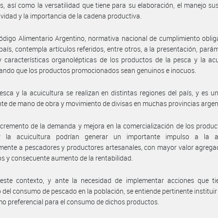
s, así como la versatilidad que tiene para su elaboración, el manejo su
tividad y la importancia de la cadena productiva.
ódigo Alimentario Argentino, normativa nacional de cumplimiento oblig
país, contempla artículos referidos, entre otros, a la presentación, pará
y características organolépticas de los productos de la pesca y la acu
ando que los productos promocionados sean genuinos e inocuos.
esca y la acuicultura se realizan en distintas regiones del país, y es u
te de mano de obra y movimiento de divisas en muchas provincias argen
ncremento de la demanda y mejora en la comercialización de los produc
 la acuicultura podrían generar un importante impulso a la ac
mente a pescadores y productores artesanales, con mayor valor agrega
s y consecuente aumento de la rentabilidad.
este contexto, y ante la necesidad de implementar acciones que ti
del consumo de pescado en la población, se entiende pertinente instituir 
o preferencial para el consumo de dichos productos.