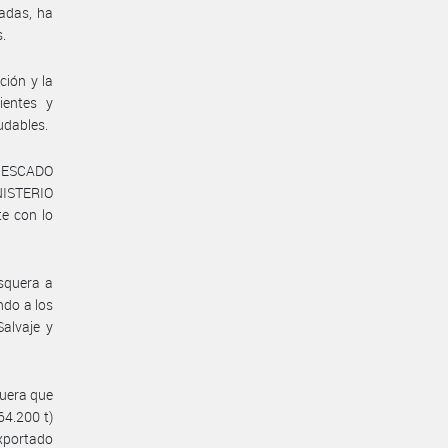
cadas, ha
s.
ción y la
ientes y
udables.
 PESCADO
NISTERIO
e con lo
squera a
ndo a los
Salvaje y
uera que
4.200 t)
xportado