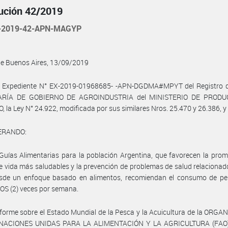
ución 42/2019
-2019-42-APN-MAGYP
de Buenos Aires, 13/09/2019
l Expediente N° EX-2019-01968685- -APN-DGDMA#MPYT del Registro de
ARÍA DE GOBIERNO DE AGROINDUSTRIA del MINISTERIO DE PRODU
 la Ley N° 24.922, modificada por sus similares Nros. 25.470 y 26.386, y
ERANDO:
Guías Alimentarias para la población Argentina, que favorecen la pro
de vida más saludables y la prevención de problemas de salud relacionad
esde un enfoque basado en alimentos, recomiendan el consumo de pe
OS (2) veces por semana.
nforme sobre el Estado Mundial de la Pesca y la Acuicultura de la ORG
NACIONES UNIDAS PARA LA ALIMENTACIÓN Y LA AGRICULTURA (FAO)