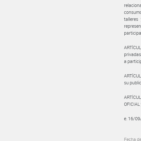
relacio
consumo
talleres
represe
particip
ARTÍCULO
privadas
a partic
ARTÍCULO
su public
ARTÍCUL
OFICIAL 
e. 16/0
Fecha d