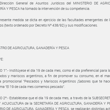
Dirección General de Asuntos Jurídicos del MINISTERIO DE AGRI
ÍA Y PESCA ha tomado la intervención de su competencia.
resente medida se dicta en ejercicio de las facultades emergentes de 
ios (texto ordenado por Decreto Nº 438/92) y sus modificaciones.
STRO DE AGRICULTURA, GANADERÍA Y PESCA
E:
 1°.- Institúyese el día 19 de cada mes, como el día preferencial para l
ados y mariscos argentinos, a fin de promover su consumo, en el mar
 promocional “Pescados y Mariscos Argentinos ¡Sabores que te hacen
lema “El 19 de cada mes comemos pescado”.
 2º.- Establécese que el día 19 de cada mes, a través de la SUBSECR
 ACUICULTURA de la SECRETARÍA DE AGRICULTURA, GANADERÍA Y P
RIO DE AGRICULTURA, GANADERÍA Y PESCA, se realizarán distintas act