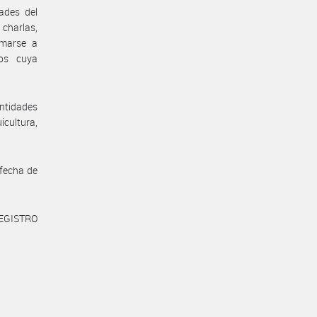
ades del
charlas,
umarse a
mos cuya
entidades
icultura,
 fecha de
REGISTRO