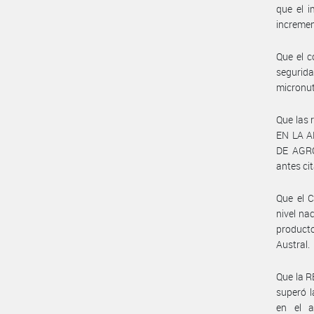
que el i
incremen
Que el c
segurid
micronut
Que las
EN LA A
DE AGRO
antes ci
Que el 
nivel na
producto
Austral.
Que la R
superó 
en el a