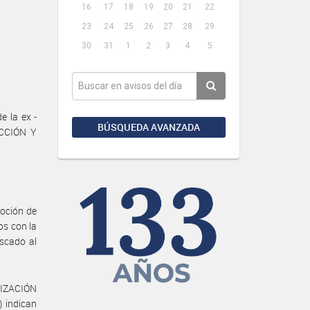
16
17
18
19
20
21
22
23
24
25
26
27
28
29
30
31
1
2
3
4
5
 la ex -
BÚSQUEDA AVANZADA
CCIÓN Y
moción de
os con la
scado al
ANIZACIÓN
 indican