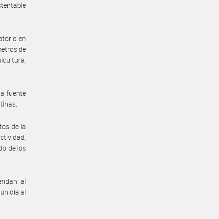
stentable
atorio en
metros de
icultura,
na fuente
tinas.
tos de la
tividad,
do de los
endan al
un día al