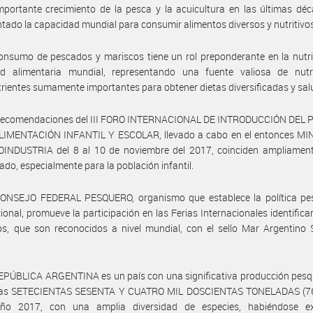
mportante crecimiento de la pesca y la acuicultura en las últimas dé
tado la capacidad mundial para consumir alimentos diversos y nutritivo
onsumo de pescados y mariscos tiene un rol preponderante en la nutri
ad alimentaria mundial, representando una fuente valiosa de nutr
rientes sumamente importantes para obtener dietas diversificadas y sal
 recomendaciones del III FORO INTERNACIONAL DE INTRODUCCIÓN DEL
LIMENTACIÓN INFANTIL Y ESCOLAR, llevado a cabo en el entonces MI
INDUSTRIA del 8 al 10 de noviembre del 2017, coinciden ampliament
tado, especialmente para la población infantil.
CONSEJO FEDERAL PESQUERO, organismo que establece la política pe
cional, promueve la participación en las Ferias Internacionales identifica
s, que son reconocidos a nivel mundial, con el sello Mar Argentino 
EPÚBLICA ARGENTINA es un país con una significativa producción pesq
las SETECIENTAS SESENTA Y CUATRO MIL DOSCIENTAS TONELADAS (76
ño 2017, con una amplia diversidad de especies, habiéndose e