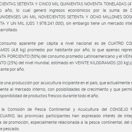
IENTAS SETENTA Y CINCO MIL QUINIENTAS NOVENTA TONELADAS (47
ho año, lo cual generó ingresos económicos por la suma de 
UNIDENSES UN MIL NOVECIENTOS SETENTA Y OCHO MILLONES DOS
A Y UN MIL (U$S 1.978.241.000), sin embargo tiene un mercado int
arrollado.
consumo aparente per cápita a nivel nacional es de CUATRO 
MOS (4,8 kg) promedio por habitante por año, lo que apenas repre
TA PORCIENTO (50%) del consumo promedio Latinoamericano y el VEI
TO (25%) del nivel mundial, estimado en VEINTE KILOGRAMOS (20 kg) 
tante por año.
te una producción por acuicultura incipiente en el país, que actualmente 
ente al mercado interno, con posibilidades de crecimiento y que permi
sponibilidad de productos frescos durante todo el año.
la Comisión de Pesca Continental y Acuicultura del CONSEJO
UARIO, las provincias participantes han expresado interés de inte
de promoción, especialmente relacionada a la pesca continental, del
de pescado.