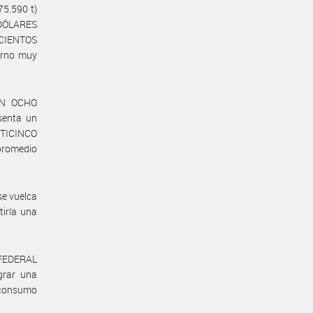
5.590 t)
DÓLARES
CIENTOS
erno muy
CON OCHO
senta un
NTICINCO
promedio
se vuelca
tiría una
 FEDERAL
grar una
 consumo