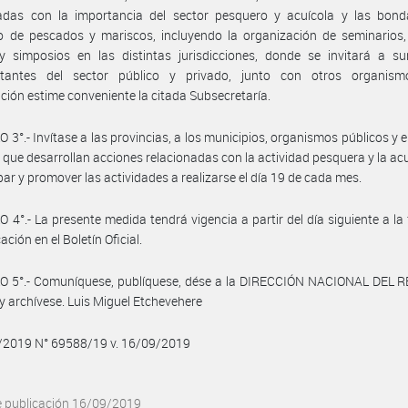
nadas con la importancia del sector pesquero y acuícola y las bond
 de pescados y mariscos, incluyendo la organización de seminarios, 
 y simposios en las distintas jurisdicciones, donde se invitará a s
ntantes del sector público y privado, junto con otros organis
ación estime conveniente la citada Subsecretaría.
 3°.- Invítase a las provincias, a los municipios, organismos públicos y 
 que desarrollan acciones relacionadas con la actividad pesquera y la acu
ipar y promover las actividades a realizarse el día 19 de cada mes.
 4°.- La presente medida tendrá vigencia a partir del día siguiente a la
ación en el Boletín Oficial.
O 5°.- Comuníquese, publíquese, dése a la DIRECCIÓN NACIONAL DEL 
y archívese. Luis Miguel Etchevehere
9/2019 N° 69588/19 v. 16/09/2019
e publicación 16/09/2019