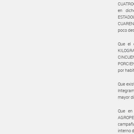
CUATROC
en dic
ESTADO
CUARENT
poco des
Que el 
KILOGRA
CINCUEN
PORCIEN
por habi
Que exis
íntegram
mayor di
Que en 
AGROPEC
campaña 
interno 