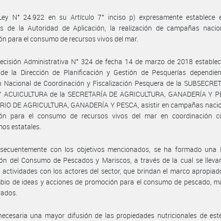
Ley N° 24.922 en su Artículo 7° inciso p) expresamente establece e
es de la Autoridad de Aplicación, la realización de campañas nacio
n para el consumo de recursos vivos del mar.
ecisión Administrativa N° 324 de fecha 14 de marzo de 2018 establec
 de la Dirección de Planificación y Gestión de Pesquerías dependien
ón Nacional de Coordinación y Fiscalización Pesquera de la SUBSECRE
 ACUICULTURA de la SECRETARÍA DE AGRICULTURA, GANADERÍA Y P
RIO DE AGRICULTURA, GANADERÍA Y PESCA, asistir en campañas nacio
ón para el consumo de recursos vivos del mar en coordinación c
os estatales.
secuentemente con los objetivos mencionados, se ha formado una
ón del Consumo de Pescados y Mariscos, a través de la cual se lleva
s actividades con los actores del sector, que brindan el marco apropiad
bio de ideas y acciones de promoción para el consumo de pescado, ma
vados.
ecesaria una mayor difusión de las propiedades nutricionales de est