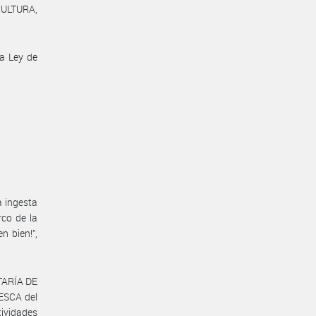
CULTURA,
la Ley de
a ingesta
co de la
 bien!”,
ETARÍA DE
ESCA del
ividades