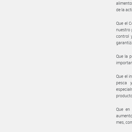
alimento
de la ac
Que el C
nuestro 
control 
garantiz
Que la p
importan
Que el i
pesca y
especial
producto
Que en 
aumento 
mes, com