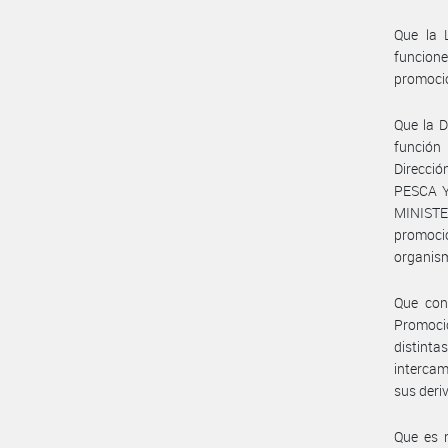
Que la 
funcion
promoció
Que la D
función
Direcci
PESCA Y
MINISTE
promoci
organism
Que con
Promoci
distinta
intercam
sus deri
Que es n