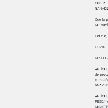
Que la 
GANADER
Que la p
Minister
Por ello,
EL MINI
RESUELV
ARTÍCULO
de pesc
campaña
bajo el 
ARTÍCULO
PESCA Y
MINISTE