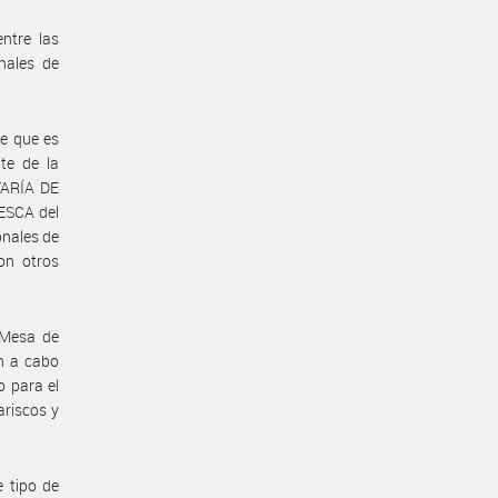
ntre las
nales de
e que es
te de la
TARÍA DE
ESCA del
nales de
on otros
 Mesa de
n a cabo
o para el
riscos y
e tipo de