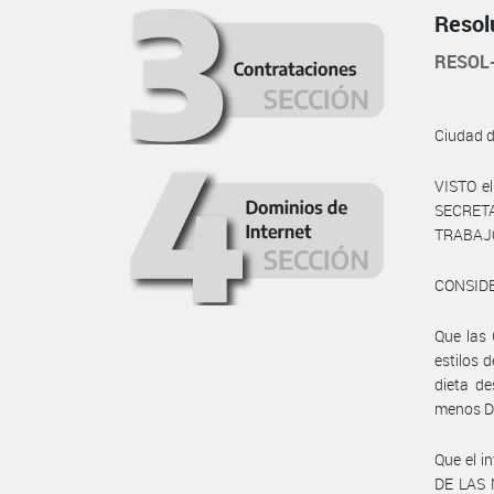
Resol
RESOL
Ciudad 
VISTO e
SECRET
TRABAJO,
CONSID
Que las 
estilos 
dieta d
menos D
Que el i
DE LAS 