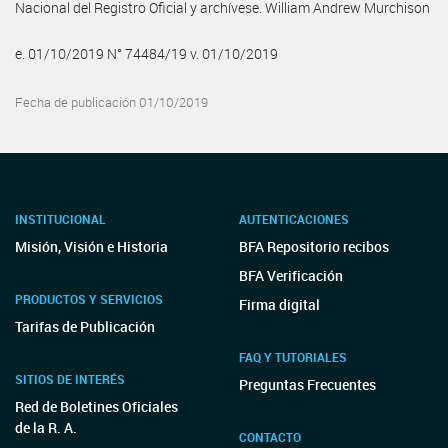
Nacional del Registro Oficial y archívese. William Andrew Murchison
e. 01/10/2019 N° 74484/19 v. 01/10/2019
Fecha de publicación 01/10/2019
INSTITUCIONAL
AUTENTICACIONES
Misión, Visión e Historia
BFA Repositorio recibos
BFA Verificación
PRODUCTOS Y SERVICIOS
Firma digital
Tarifas de Publicación
FAQ Y TUTORIALES
SITIOS DE INTERÉS
Preguntas Frecuentes
Red de Boletines Oficiales
de la R. A.
CONTACTO