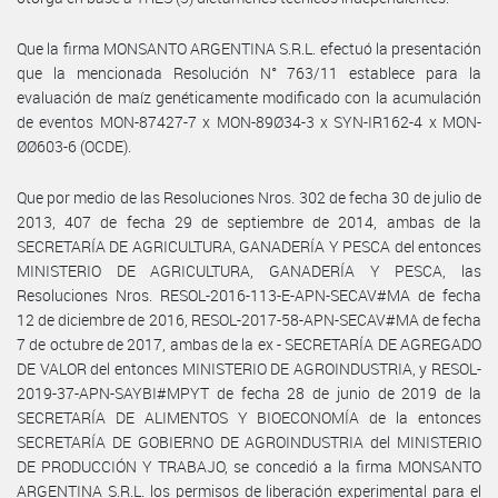
Que la firma MONSANTO ARGENTINA S.R.L. efectuó la presentación
que la mencionada Resolución N° 763/11 establece para la
evaluación de maíz genéticamente modificado con la acumulación
de eventos MON-87427-7 x MON-89Ø34-3 x SYN-IR162-4 x MON-
ØØ603-6 (OCDE).
Que por medio de las Resoluciones Nros. 302 de fecha 30 de julio de
2013, 407 de fecha 29 de septiembre de 2014, ambas de la
SECRETARÍA DE AGRICULTURA, GANADERÍA Y PESCA del entonces
MINISTERIO DE AGRICULTURA, GANADERÍA Y PESCA, las
Resoluciones Nros. RESOL-2016-113-E-APN-SECAV#MA de fecha
12 de diciembre de 2016, RESOL-2017-58-APN-SECAV#MA de fecha
7 de octubre de 2017, ambas de la ex - SECRETARÍA DE AGREGADO
DE VALOR del entonces MINISTERIO DE AGROINDUSTRIA, y RESOL-
2019-37-APN-SAYBI#MPYT de fecha 28 de junio de 2019 de la
SECRETARÍA DE ALIMENTOS Y BIOECONOMÍA de la entonces
SECRETARÍA DE GOBIERNO DE AGROINDUSTRIA del MINISTERIO
DE PRODUCCIÓN Y TRABAJO, se concedió a la firma MONSANTO
ARGENTINA S.R.L. los permisos de liberación experimental para el