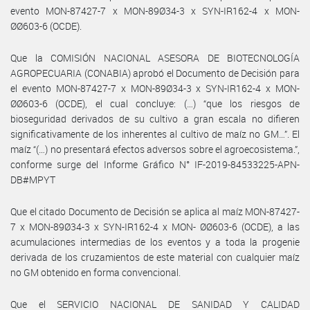
evento MON-87427-7 x MON-89Ø34-3 x SYN-IR162-4 x MON-
ØØ603-6 (OCDE).
Que la COMISIÓN NACIONAL ASESORA DE BIOTECNOLOGÍA
AGROPECUARIA (CONABIA) aprobó el Documento de Decisión para
el evento MON-87427-7 x MON-89Ø34-3 x SYN-IR162-4 x MON-
ØØ603-6 (OCDE), el cual concluye: (…) “que los riesgos de
bioseguridad derivados de su cultivo a gran escala no difieren
significativamente de los inherentes al cultivo de maíz no GM…”. El
maíz “(…) no presentará efectos adversos sobre el agroecosistema.”,
conforme surge del Informe Gráfico N° IF-2019-84533225-APN-
DB#MPYT
Que el citado Documento de Decisión se aplica al maíz MON-87427-
7 x MON-89Ø34-3 x SYN-IR162-4 x MON- ØØ603-6 (OCDE), a las
acumulaciones intermedias de los eventos y a toda la progenie
derivada de los cruzamientos de este material con cualquier maíz
no GM obtenido en forma convencional.
Que el SERVICIO NACIONAL DE SANIDAD Y CALIDAD