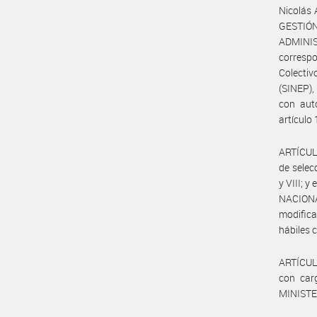
Nicolás 
GESTIÓ
ADMINIS
corresp
Colecti
(SINEP),
con auto
artículo
ARTÍCULO
de selecc
y VIII; y
NACIONA
modific
hábiles 
ARTÍCULO
con carg
MINISTE