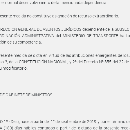
 el normal desenvolvimiento de la mencionada dependencia.
resente medida no constituye asignación de recurso extraordinario.
DIRECCIÓN GENERAL DE ASUNTOS JURÍDICOS dependiente de la SUBSE
RDINACIÓN ADMINISTRATIVA del MINISTERIO DE TRANSPORTE ha to
ción de su competencia.
resente medida se dicta en virtud de las atribuciones emergentes de los 
iso 3, de la CONSTITUCIÓN NACIONAL, y 2º del Decreto Nº 355 del 22 d
u modificatorio.
 DE GABINETE DE MINISTROS
 1º.- Desígnase a partir del 1° de septiembre de 2019 y por el término 
(180) días hábiles contados a partir del dictado de la presente medid