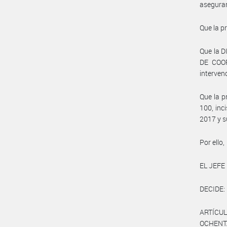
asegurar
Que la p
Que la 
DE COO
interven
Que la p
100, inc
2017 y s
Por ello,
EL JEFE
DECIDE:
ARTÍCULO
OCHENTA 