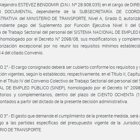
Alejandro ESTEVEZ BENDOMIR (D.N.I. Nº 28.908.035) en el cargo de DI
N DOCUMENTAL dependiente de la SUBSECRETARÍA DE COORD
TRATIVA del MINISTERIO DE TRANSPORTE, Nivel A, Grado 0, autorizá
ondiente pago del Suplemento por Función Ejecutiva Nivel II del 
vo de Trabajo Sectorial del personal del SISTEMA NACIONAL DE EMPLEO
 homologado por el Decreto N° 2098/08, sus modificatorios y complem
rización excepcional por no reunir los requisitos mínimos estableci
 14 del citado Convenio.
 2°.- El cargo consignado deberá ser cubierto conforme los requisitos y
ión vigentes, según lo establecido, respectivamente, en el Título II, Capítul
 en el Título IV del Convenio Colectivo de Trabajo Sectorial del personal d
L DE EMPLEO PÚBLICO (SINEP), homologado por el Decreto N° 2098
atorios y complementarios, dentro del plazo de CIENTO OCHENTA (1
contados a partir del dictado de la presente decisión administrativa.
 3°.- El gasto que demande el cumplimiento de la presente medida, será
o a las partidas específicas del presupuesto vigente de la Jurisdic
RIO DE TRANSPORTE.