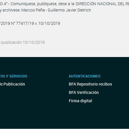
O 4°.- Comuníquese, publíquese, dese a la DIRECCIÓN NACIONAL DEL 
y archívese. Marcos Peña - Guillermo Javier Dietrich
0/2019 N° 77417/19 v. 10/10/2019
e publicación 10/10/2019
OS Y SERVICIOS
AUTENTICACIONES
de Publicación
BFA Repositorio recibos
BFA Verificación
Firma digital