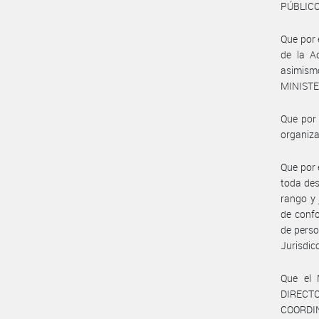
PÚBLICO
Que por 
de la A
asimismo
MINISTE
Que por 
organiza
Que por 
toda des
rango y 
de confo
de perso
Jurisdic
Que el 
DIRECT
COORDI