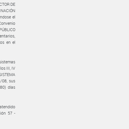
RECTOR DE
INACIÓN
ndose el
Convenio
 PÚBLICO
entarios,
dos en el
 sistemas
os III, IV
el SISTEMA
/08, sus
80) días
 atendido
ción 57 -