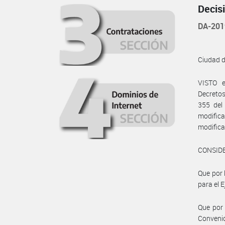
Decis
DA-20
Ciudad 
VISTO e
Decretos
355 del
modific
modifica
CONSID
Que por 
para el E
Que por 
Convenio