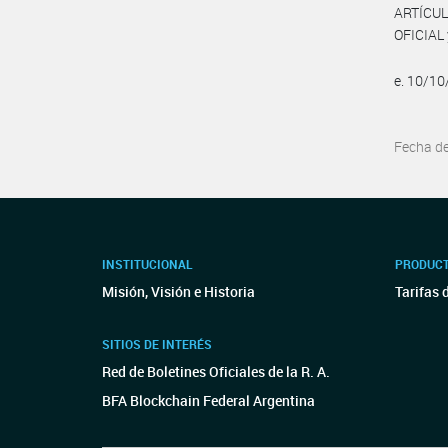
ARTÍCUL
OFICIAL 
e. 10/1
Fecha d
INSTITUCIONAL
PRODUCT
Misión, Visión e Historia
Tarifas 
SITIOS DE INTERÉS
Red de Boletines Oficiales de la R. A.
BFA Blockchain Federal Argentina