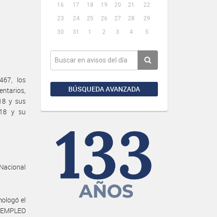
16
17
18
19
20
21
22
23
24
25
26
27
28
29
30
31
1
2
3
4
5
467, los
BÚSQUEDA AVANZADA
entarios,
18 y sus
018 y su
 Nacional
mologó el
E EMPLEO