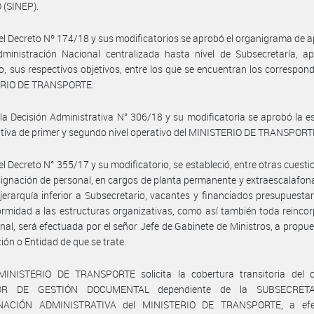
 (SINEP).
el Decreto Nº 174/18 y sus modificatorios se aprobó el organigrama de a
dministración Nacional centralizada hasta nivel de Subsecretaría, a
, sus respectivos objetivos, entre los que se encuentran los correspond
RIO DE TRANSPORTE.
la Decisión Administrativa N° 306/18 y su modificatoria se aprobó la e
tiva de primer y segundo nivel operativo del MINISTERIO DE TRANSPORT
el Decreto N° 355/17 y su modificatorio, se estableció, entre otras cuesti
ignación de personal, en cargos de planta permanente y extraescalafon
jerarquía inferior a Subsecretario, vacantes y financiados presupuesta
rmidad a las estructuras organizativas, como así también toda reinco
nal, será efectuada por el señor Jefe de Gabinete de Ministros, a propue
ción o Entidad de que se trate.
MINISTERIO DE TRANSPORTE solicita la cobertura transitoria del 
OR DE GESTIÓN DOCUMENTAL dependiente de la SUBSECRET
NACIÓN ADMINISTRATIVA del MINISTERIO DE TRANSPORTE, a efe