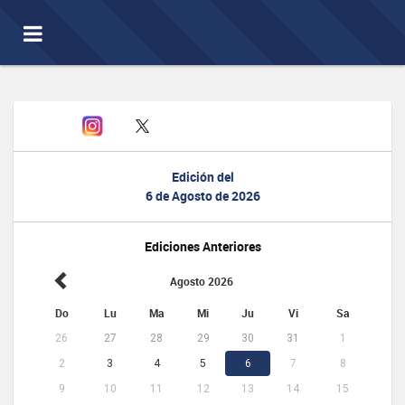
Toggle
navigation
Edición del
6 de Agosto de 2026
Ediciones Anteriores
Agosto 2026
Do
Lu
Ma
Mi
Ju
Vi
Sa
26
27
28
29
30
31
1
2
3
4
5
6
7
8
9
10
11
12
13
14
15