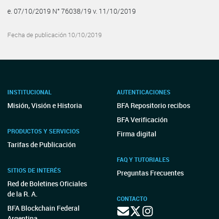
e. 07/10/2019 N° 76038/19 v. 11/10/2019
Fecha de publicación 10/10/2019
INSTITUCIONAL
AUTENTICACIONES
Misión, Visión e Historia
BFA Repositorio recibos
BFA Verificación
PRODUCTOS Y SERVICIOS
Firma digital
Tarifas de Publicación
FAQ Y TUTORIALES
SITIOS DE INTERÉS
Preguntas Frecuentes
Red de Boletines Oficiales
de la R. A.
CONTACTO
BFA Blockchain Federal
Argentina