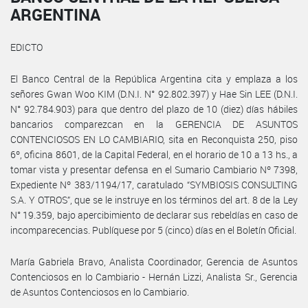
ARGENTINA
EDICTO
El Banco Central de la República Argentina cita y emplaza a los
señores Gwan Woo KIM (D.N.I. N° 92.802.397) y Hae Sin LEE (D.N.I.
N° 92.784.903) para que dentro del plazo de 10 (diez) días hábiles
bancarios comparezcan en la GERENCIA DE ASUNTOS
CONTENCIOSOS EN LO CAMBIARIO, sita en Reconquista 250, piso
6º, oficina 8601, de la Capital Federal, en el horario de 10 a 13 hs., a
tomar vista y presentar defensa en el Sumario Cambiario Nº 7398,
Expediente Nº 383/1194/17, caratulado “SYMBIOSIS CONSULTING
S.A. Y OTROS”, que se le instruye en los términos del art. 8 de la Ley
N° 19.359, bajo apercibimiento de declarar sus rebeldías en caso de
incomparecencias. Publíquese por 5 (cinco) días en el Boletín Oficial.
María Gabriela Bravo, Analista Coordinador, Gerencia de Asuntos
Contenciosos en lo Cambiario - Hernán Lizzi, Analista Sr., Gerencia
de Asuntos Contenciosos en lo Cambiario.