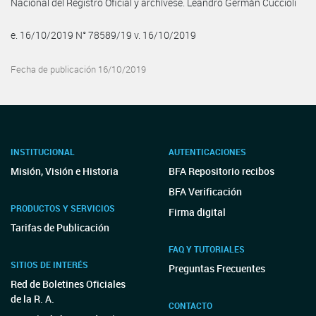
Nacional del Registro Oficial y archívese. Leandro Germán Cuccioli
e. 16/10/2019 N° 78589/19 v. 16/10/2019
Fecha de publicación 16/10/2019
INSTITUCIONAL
AUTENTICACIONES
Misión, Visión e Historia
BFA Repositorio recibos
BFA Verificación
PRODUCTOS Y SERVICIOS
Firma digital
Tarifas de Publicación
FAQ Y TUTORIALES
SITIOS DE INTERÉS
Preguntas Frecuentes
Red de Boletines Oficiales
de la R. A.
CONTACTO