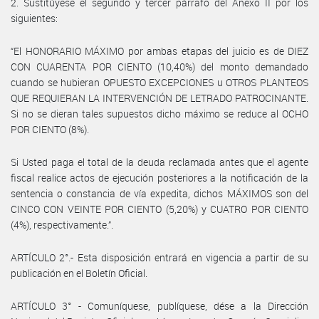
2. Sustitúyese el segundo y tercer párrafo del Anexo II por los
siguientes:
“El HONORARIO MÁXIMO por ambas etapas del juicio es de DIEZ
CON CUARENTA POR CIENTO (10,40%) del monto demandado
cuando se hubieran OPUESTO EXCEPCIONES u OTROS PLANTEOS
QUE REQUIERAN LA INTERVENCIÓN DE LETRADO PATROCINANTE.
Si no se dieran tales supuestos dicho máximo se reduce al OCHO
POR CIENTO (8%).
Si Usted paga el total de la deuda reclamada antes que el agente
fiscal realice actos de ejecución posteriores a la notificación de la
sentencia o constancia de vía expedita, dichos MÁXIMOS son del
CINCO CON VEINTE POR CIENTO (5,20%) y CUATRO POR CIENTO
(4%), respectivamente.”.
ARTÍCULO 2°.- Esta disposición entrará en vigencia a partir de su
publicación en el Boletín Oficial.
ARTÍCULO 3° - Comuníquese, publíquese, dése a la Dirección