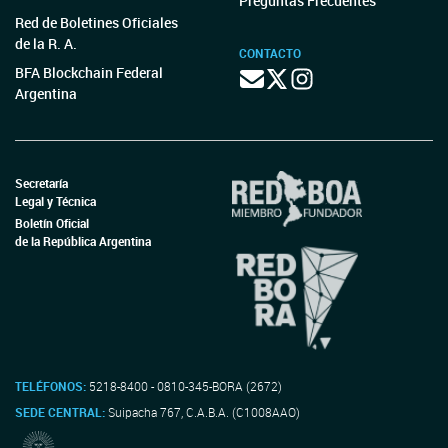
Preguntas Frecuentes
Red de Boletines Oficiales
de la R. A.
CONTACTO
BFA Blockchain Federal
Argentina
Secretaría
Legal y Técnica
Boletín Oficial
de la República Argentina
TELÉFONOS:
5218-8400 - 0810-345-BORA (2672)
SEDE CENTRAL:
Suipacha 767, C.A.B.A. (C1008AAO)