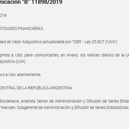
icación “B” 11898/2019
019
NTIDADES FINANCIERAS:
dad de Valor Adquisitivo actualizable por “CER” - Ley 25.827 (“UVA”).
gimos a Uds. para comunicarles, en Anexo, los valores diarios de la 
quisitivo (UVA).
os a Uds. atentamente.
CENTRAL DE LA REPÚBLICA ARGENTINA
 Bordenave, Analista Senior de Administración y Difusión de Series Estad
rmansen, Subgerente de Administración y Difusión de Series Estadísticas