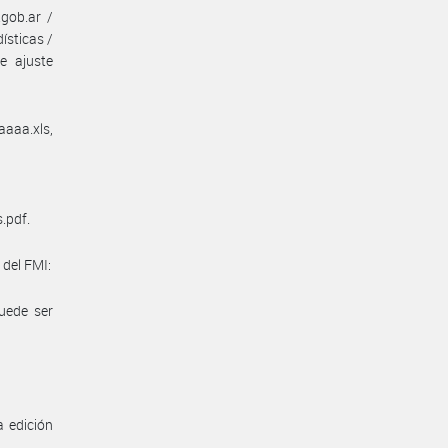
gob.ar /
ísticas /
e ajuste
aaaa.xls,
.pdf.
 del FMI:
uede ser
a edición