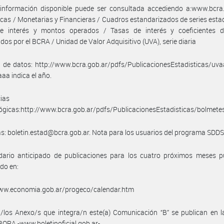
 información disponible puede ser consultada accediendo a:www.bcra.
icas / Monetarias y Financieras / Cuadros estandarizados de series estad
e interés y montos operados / Tasas de interés y coeficientes d
idos por el BCRA / Unidad de Valor Adquisitivo (UVA), serie diaria
 de datos: http://www.bcra.gob.ar/pdfs/PublicacionesEstadisticas/uva
aa indica el año.
ias
gicas:http://www.bcra.gob.ar/pdfs/PublicacionesEstadisticas/bolmetes
s: boletin.estad@bcra.gob.ar. Nota para los usuarios del programa SDDS
ndario anticipado de publicaciones para los cuatro próximos meses p
do en:
www.economia.gob.ar/progeco/calendar.htm
/los Anexo/s que integra/n este(a) Comunicación “B” se publican en l
BORA -www.boletinoficial.gob.ar-