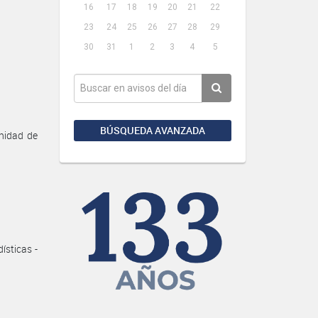
16
17
18
19
20
21
22
23
24
25
26
27
28
29
30
31
1
2
3
4
5
BÚSQUEDA AVANZADA
Unidad de
ísticas -