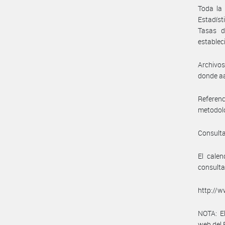
Toda la
Estadíst
Tasas d
establec
Archivos
donde aa
Referenc
metodoló
Consulta
El cale
consulta
http://
NOTA: El
web del 