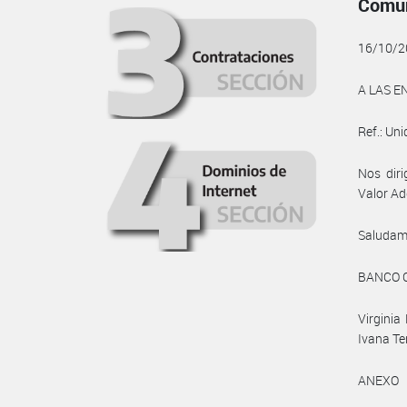
Comun
16/10/2
A LAS E
Ref.: Uni
Nos diri
Valor Ad
Saludam
BANCO 
Virginia
Ivana Te
ANEXO