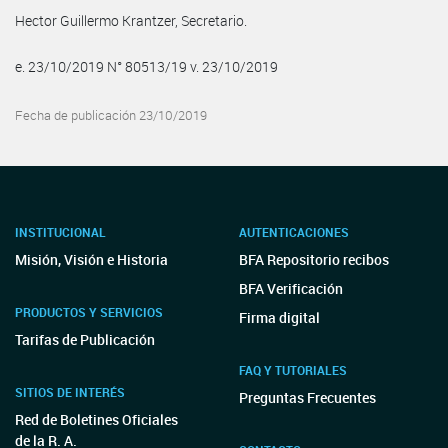
Hector Guillermo Krantzer, Secretario.
e. 23/10/2019 N° 80513/19 v. 23/10/2019
Fecha de publicación 23/10/2019
INSTITUCIONAL
AUTENTICACIONES
Misión, Visión e Historia
BFA Repositorio recibos
BFA Verificación
PRODUCTOS Y SERVICIOS
Firma digital
Tarifas de Publicación
FAQ Y TUTORIALES
SITIOS DE INTERÉS
Preguntas Frecuentes
Red de Boletines Oficiales
de la R. A.