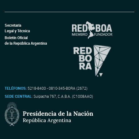
Secretaría
Legal y Técnica
Boletín Oficial
de la República Argentina
TELÉFONOS:
5218-8400 - 0810-345-BORA (2672)
SEDE CENTRAL:
Suipacha 767, C.A.B.A. (C1008AAO)