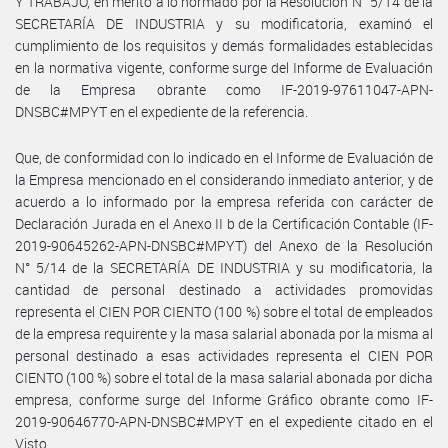
Y TRABAJO, en mérito a lo normado por la Resolución N° 5/14 de la
SECRETARÍA DE INDUSTRIA y su modificatoria, examinó el
cumplimiento de los requisitos y demás formalidades establecidas
en la normativa vigente, conforme surge del Informe de Evaluación
de la Empresa obrante como IF-2019-97611047-APN-
DNSBC#MPYT en el expediente de la referencia.
Que, de conformidad con lo indicado en el Informe de Evaluación de
la Empresa mencionado en el considerando inmediato anterior, y de
acuerdo a lo informado por la empresa referida con carácter de
Declaración Jurada en el Anexo II b de la Certificación Contable (IF-
2019-90645262-APN-DNSBC#MPYT) del Anexo de la Resolución
N° 5/14 de la SECRETARÍA DE INDUSTRIA y su modificatoria, la
cantidad de personal destinado a actividades promovidas
representa el CIEN POR CIENTO (100 %) sobre el total de empleados
de la empresa requirente y la masa salarial abonada por la misma al
personal destinado a esas actividades representa el CIEN POR
CIENTO (100 %) sobre el total de la masa salarial abonada por dicha
empresa, conforme surge del Informe Gráfico obrante como IF-
2019-90646770-APN-DNSBC#MPYT en el expediente citado en el
Visto.