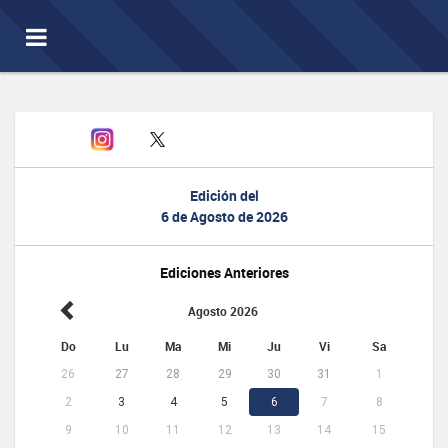
Toggle
navigation
Edición del
6 de Agosto de 2026
Ediciones Anteriores
Agosto 2026
Do
Lu
Ma
Mi
Ju
Vi
Sa
26
27
28
29
30
31
1
2
3
4
5
6
7
8
9
10
11
12
13
14
15