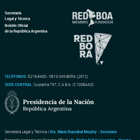
Secretaría
Legal y Técnica
Boletín Oficial
de la República Argentina
TELÉFONOS:
5218-8400 - 0810-345-BORA (2672)
SEDE CENTRAL:
Suipacha 767, C.A.B.A. (C1008AAO)
Secretaría Legal y Técnica |
Dra. María Ibarzabal Murphy - Secretaria
Dirección Nacional del Registro Oficial |
Dr. Walter Rubén Gonzalez - Director