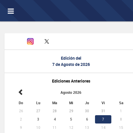
Toggle
navigation
Edición del
7 de Agosto de 2026
Ediciones Anteriores
Agosto 2026
Do
Lu
Ma
Mi
Ju
Vi
Sa
26
27
28
29
30
31
1
2
3
4
5
6
7
8
9
10
11
12
13
14
15