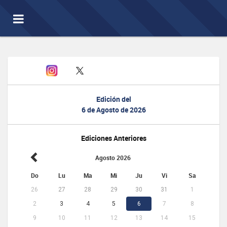
Toggle
navigation
Edición del
6 de Agosto de 2026
Ediciones Anteriores
Agosto 2026
Do
Lu
Ma
Mi
Ju
Vi
Sa
26
27
28
29
30
31
1
2
3
4
5
6
7
8
9
10
11
12
13
14
15