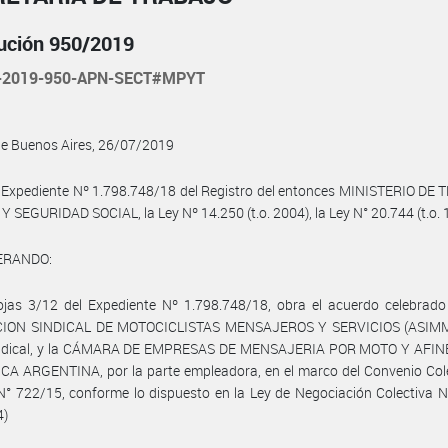
ución 950/2019
-2019-950-APN-SECT#MPYT
de Buenos Aires, 26/07/2019
 Expediente Nº 1.798.748/18 del Registro del entonces MINISTERIO DE
 SEGURIDAD SOCIAL, la Ley Nº 14.250 (t.o. 2004), la Ley N° 20.744 (t.o. 
ERANDO:
jas 3/12 del Expediente Nº 1.798.748/18, obra el acuerdo celebrado 
ION SINDICAL DE MOTOCICLISTAS MENSAJEROS Y SERVICIOS (ASIMM)
indical, y la CÁMARA DE EMPRESAS DE MENSAJERIA POR MOTO Y AFIN
A ARGENTINA, por la parte empleadora, en el marco del Convenio Cole
N° 722/15, conforme lo dispuesto en la Ley de Negociación Colectiva 
4)