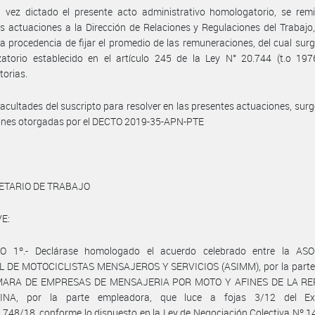
vez dictado el presente acto administrativo homologatorio, se remit
s actuaciones a la Dirección de Relaciones y Regulaciones del Trabajo,
la procedencia de fijar el promedio de las remuneraciones, del cual surg
zatorio establecido en el artículo 245 de la Ley N° 20.744 (t.o 197
torias.
facultades del suscripto para resolver en las presentes actuaciones, surg
iones otorgadas por el DECTO 2019-35-APN-PTE
ETARIO DE TRABAJO
E:
O 1º.- Declárase homologado el acuerdo celebrado entre la AS
L DE MOTOCICLISTAS MENSAJEROS Y SERVICIOS (ASIMM), por la parte s
ÁMARA DE EMPRESAS DE MENSAJERIA POR MOTO Y AFINES DE LA RE
INA, por la parte empleadora, que luce a fojas 3/12 del Exp
.748/18, conforme lo dispuesto en la Ley de Negociación Colectiva Nº 14