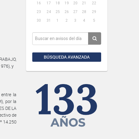
16
17
18
19
20
21
22
23
24
25
26
27
28
29
30
31
1
2
3
4
5
BÚSQUEDA AVANZADA
 TRABAJO,
1976), y
entre la
, por la
ES DE LA
ctivo de
Nº 14.250