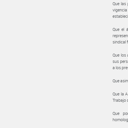
Que las 
vigenci
establec
Que el 
represen
sindical
Que los 
sus pers
a los pr
Que asim
Que la A
Trabajo 
Que por
homolog