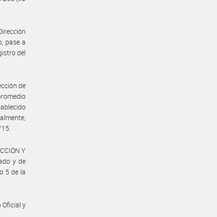
Dirección
o, pase a
istro del
ección de
 promedio
tablecido
almente,
/15.
UCCIÓN Y
ado y de
o 5 de la
Oficial y