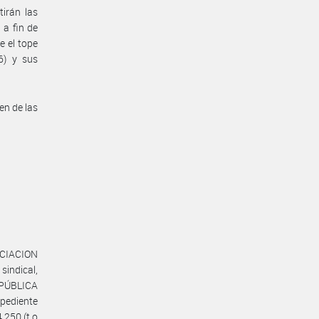
irán las
 a fin de
e el tope
6) y sus
en de las
OCIACION
indical,
PÚBLICA
ediente
.250 (t.o