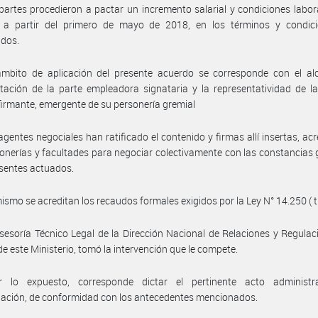
partes procedieron a pactar un incremento salarial y condiciones labor
a a partir del primero de mayo de 2018, en los términos y condicio
idos.
ámbito de aplicación del presente acuerdo se corresponde con el al
tación de la parte empleadora signataria y la representatividad de l
 firmante, emergente de su personería gremial
agentes negociales han ratificado el contenido y firmas allí insertas, ac
onerías y facultades para negociar colectivamente con las constancias
esentes actuados.
ismo se acreditan los recaudos formales exigidos por la Ley N° 14.250 ( t
sesoría Técnico Legal de la Dirección Nacional de Relaciones y Regulac
de este Ministerio, tomó la intervención que le compete.
 lo expuesto, corresponde dictar el pertinente acto administr
ación, de conformidad con los antecedentes mencionados.