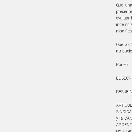
Que una 
presente
evaluar 
indemni
modifica
Que las 
atribuc
Por ello,
EL SECR
RESUELV
ARTICUL
SINDICA
y la C
ARGENT
Nº 1.798