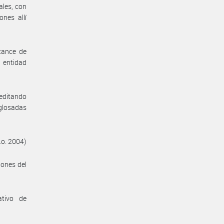
ales, con
nes allí
cance de
a entidad
reditando
 glosadas
.o. 2004)
iones del
ativo de