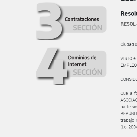
Resol
RESOL
Ciudad 
VISTO el
EMPLEO Y
CONSID
Que a fo
ASOCIAC
parte s
REPÚBLIC
trabajo 
(t.o. 200