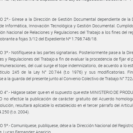
 2º.- Gírese a la Dirección de Gestión Documental dependiente de la 
de Informática, Innovación Tecnológica y Gestión Documental. Cumplid
ción Nacional de Relaciones y Regulaciones del Trabajo a los fines del reg
obrante a fojas 3/12 del Expediente Nº 1.798.748/18.
 3º.- Notifíquese a las partes signatarias. Posteriormente pase a la Dir
es y Regulaciones del Trabajo a fin de evaluar la procedencia de fijar el
emuneraciones, del cual surge el tope indemnizatorio, de acuerdo a lo es
tículo 245 de la Ley N° 20.744 (t.o 1976) y sus modificatorias. Fin
e a la guarda del presente junto al Convenio Colectivo de Trabajo N° 722
O 4°.- Hágase saber que en el supuesto que este MINISTERIO DE PROD
 no efectúe la publicación de carácter gratuito del Acuerdo homolog
olución, resultará aplicable lo establecido en el tercer párrafo del Artícul
.250 (t.o. 2004).
 5º.- Comuníquese, publíquese, dése a la Dirección Nacional del Registro 
e. Lucas Fernandez Aparicio