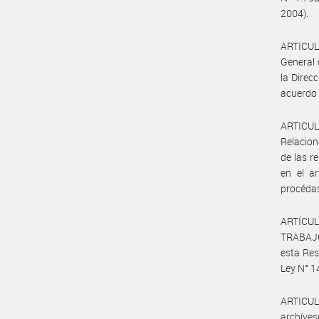
2004).
ARTICULO
General 
la Direc
acuerdo 
ARTICULO
Relacion
de las r
en el ar
procédas
ARTÍCUL
TRABAJO
esta Res
Ley N° 14
ARTICULO
archíves