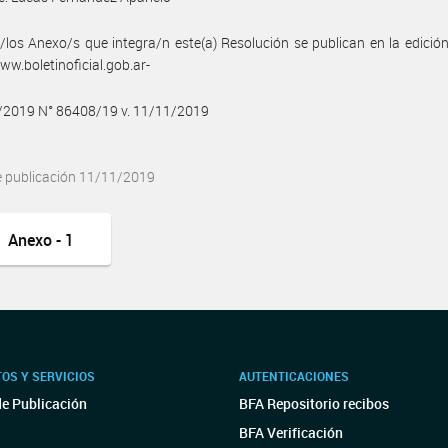
/los Anexo/s que integra/n este(a) Resolución se publican en la edició
w.boletinoficial.gob.ar-
1/2019 N° 86408/19 v. 11/11/2019
e publicación 11/11/2019
Anexo - 1
OS Y SERVICIOS
AUTENTICACIONES
de Publicación
BFA Repositorio recibos
BFA Verificación