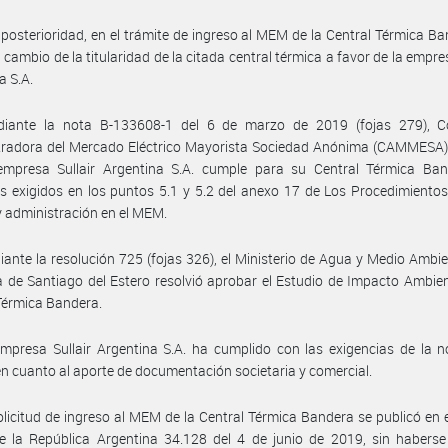
posterioridad, en el trámite de ingreso al MEM de la Central Térmica Ba
l cambio de la titularidad de la citada central térmica a favor de la empre
a S.A.
iante la nota B-133608-1 del 6 de marzo de 2019 (fojas 279), 
tradora del Mercado Eléctrico Mayorista Sociedad Anónima (CAMMESA)
empresa Sullair Argentina S.A. cumple para su Central Térmica Ban
os exigidos en los puntos 5.1 y 5.2 del anexo 17 de Los Procedimiento
y administración en el MEM.
ante la resolución 725 (fojas 326), el Ministerio de Agua y Medio Ambie
a de Santiago del Estero resolvió aprobar el Estudio de Impacto Ambien
Térmica Bandera.
mpresa Sullair Argentina S.A. ha cumplido con las exigencias de la 
en cuanto al aporte de documentación societaria y comercial.
olicitud de ingreso al MEM de la Central Térmica Bandera se publicó en e
de la República Argentina 34.128 del 4 de junio de 2019, sin haberse