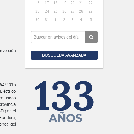
16
17
18
19
20
21
22
23
24
25
26
27
28
29
30
31
1
2
3
4
5
Inversión
BÚSQUEDA AVANZADA
 464/2015
Eléctrico
ma cinco
provincia
DI) en el
 Bandera,
oncal del