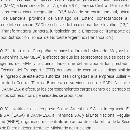
a (MEM) a la empresa Sullair Argentina S.A., para su Central Térmica B
 y dos coma cinco megavatios (32,5 MW) de potencia nominal, ubica
ad de Bandera, provincia de Santiago del Estero, conectándose al
o de Interconexión (SADI) en el nivel de trece coma dos kilovoltios (13,2 
 Transformadora Bandera, jurisdicción de la Empresa de Transporte d
a por Distribución Troncal del Noroeste Argentino (Transnoa S.A.).
O 2°.- Instruir a Compañía Administradora del Mercado Mayorista E
d Anónima (CAMMESA) a efectos de que los sobrecostos que se ocasion
gentes del MEM y las penalidades que deban abonar los prestador
Técnica del Transporte (FTT) derivados de eventuales indisponibilid
el ingreso que este acto autoriza, sean cargadas a la empresa Sullair 
tular de la Central Térmica Bandera en su vínculo con el SADI. A este e
a CAMMESA a efectuar los correspondientes cargos dentro del período e
ichos sobrecostos o penalidades se produzcan.
 3°.- Notificar a la empresa Sullair Argentina S.A., a Integración E
a S.A. (IEASA), a CAMMESA, a Transnoa S.A. y al Ente Nacional Regula
idad (ENRE), organismo descentralizado actuante en la órbita de la Secr
 de Energía dependiente del Ministerio de Hacienda.