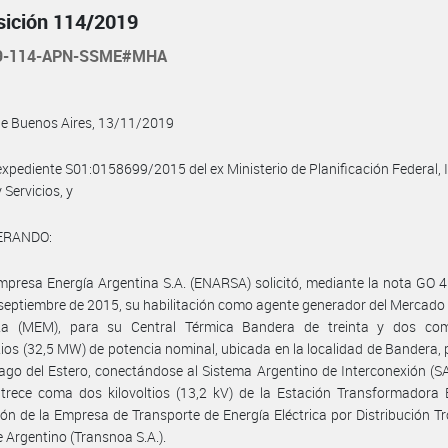
sición 114/2019
19-114-APN-SSME#MHA
de Buenos Aires, 13/11/2019
 expediente S01:0158699/2015 del ex Ministerio de Planificación Federal, 
 Servicios, y
ERANDO:
mpresa Energía Argentina S.A. (ENARSA) solicitó, mediante la nota GO
 septiembre de 2015, su habilitación como agente generador del Mercado 
ta (MEM), para su Central Térmica Bandera de treinta y dos co
os (32,5 MW) de potencia nominal, ubicada en la localidad de Bandera, 
ago del Estero, conectándose al Sistema Argentino de Interconexión (SA
 trece coma dos kilovoltios (13,2 kV) de la Estación Transformadora
ción de la Empresa de Transporte de Energía Eléctrica por Distribución Tr
 Argentino (Transnoa S.A.).