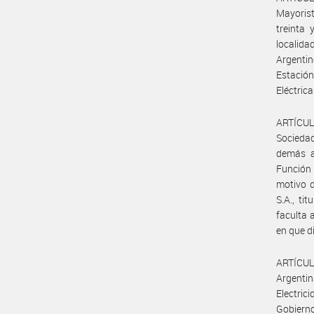
Mayorist
treinta
localid
Argentin
Estación
Eléctric
ARTÍCUL
Socieda
demás a
Función 
motivo d
S.A., ti
faculta 
en que d
ARTÍCULO
Argentin
Electric
Gobierno