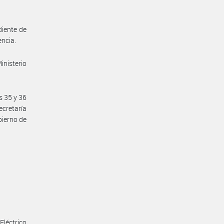
diente de
encia.
inisterio
s 35 y 36
Secretaría
bierno de
léctrico