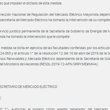
es que impidan el dictado de esta medida.
irección Nacional de Regulación del Mercado Eléctrico Mayorista depen
secretaría de Mercado Eléctrico ha tomado la intervención de su compet
ervicio jurídico permanente de la Secretaría de Gobierno de Energía del M
nda ha tomado la intervención que le compete.
 medida se dicta en ejercicio de las facultades conferidas por los artículo
 24.065 y el artículo 1° de la resolución 12 del 16 de abril de 2019 de la 
sos Renovables y Mercado Eléctrico dependiente de la Secretaría de Go
 del Ministerio de Hacienda (RESOL-2019-12-APN-SRRYME#MHA).
SECRETARIO DE MERCADO ELÉCTRICO
:
O 1°.- Autorizar el ingreso como agente generador del Mercado E