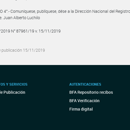
 4°.- Comuníquese, publíquese, dése a la Dirección Nacional del Registro 
e. Juan Alberto Luchilo
1/2019 N° 87961/19 v. 15/11/2019
e publicación 15/11/2019
OS Y SERVICIOS
AUTENTICACIONES
de Publicación
BFA Repositorio recibos
BFA Verificación
Firma digital