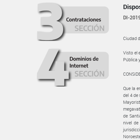
Dispo
DI-20
Ciudad 
Visto el
Pública y
CONSID
Que la e
del 4 de
Mayoris
megavati
de Santi
nivel de
jurisdic
Noroeste