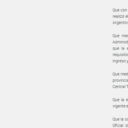
Que con 
realizó e
Argentin
Que med
Adminis
que la 
requisit
ingreso 
Que medi
provinci
Central 
Que la e
vigente 
Que la s
Oficial 