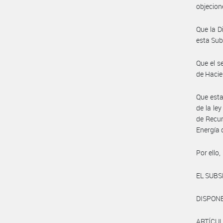
objecion
Que la D
esta Sub
Que el s
de Hacie
Que esta
de la ley
de Recur
Energía
Por ello,
EL SUB
DISPONE
ARTÍCUL