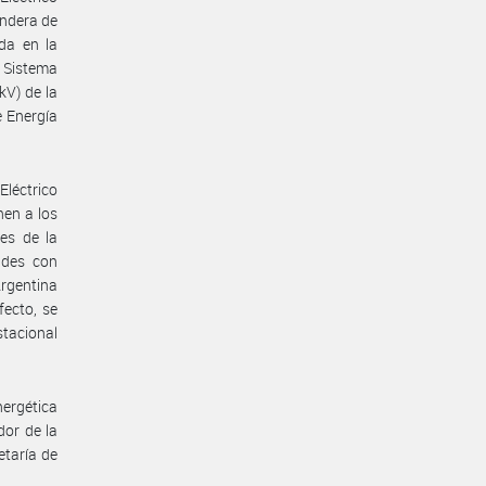
andera de
da en la
 Sistema
kV) de la
e Energía
léctrico
en a los
es de la
ades con
Argentina
fecto, se
stacional
nergética
dor de la
etaría de