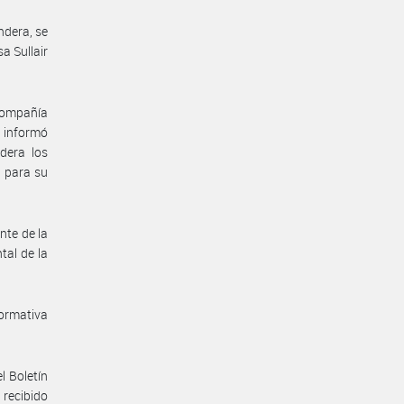
ndera, se
sa Sullair
Compañía
 informó
dera los
s para su
nte de la
tal de la
normativa
l Boletín
 recibido