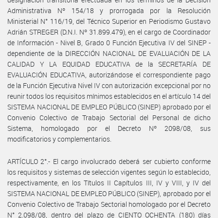
Administrativa Nº 154/18 y prorrogada por la Resolución
Ministerial N° 116/19, del Técnico Superior en Periodismo Gustavo
Adrián STREGER (D.N.I. Nº 31.899.479), en el cargo de Coordinador
de Información - Nivel B, Grado 0 Función Ejecutiva IV del SINEP -
dependiente de la DIRECCIÓN NACIONAL DE EVALUACIÓN DE LA
CALIDAD Y LA EQUIDAD EDUCATIVA de la SECRETARÍA DE
EVALUACIÓN EDUCATIVA, autorizándose el correspondiente pago
de la Función Ejecutiva Nivel IV con autorización excepcional por no
reunir todos los requisitos mínimos establecidos en el artículo 14 del
SISTEMA NACIONAL DE EMPLEO PÚBLICO (SINEP) aprobado por el
Convenio Colectivo de Trabajo Sectorial del Personal de dicho
Sistema, homologado por el Decreto Nº 2098/08, sus
modificatorios y complementarios.
ARTÍCULO 2°.- El cargo involucrado deberá ser cubierto conforme
los requisitos y sistemas de selección vigentes según lo establecido,
respectivamente, en los Títulos II Capítulos III, IV y VIII, y IV del
SISTEMA NACIONAL DE EMPLEO PÚBLICO (SINEP), aprobado por el
Convenio Colectivo de Trabajo Sectorial homologado por el Decreto
N° 2.098/08, dentro del plazo de CIENTO OCHENTA (180) días