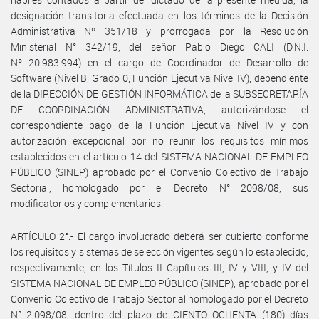
designación transitoria efectuada en los términos de la Decisión
Administrativa Nº 351/18 y prorrogada por la Resolución
Ministerial N° 342/19, del señor Pablo Diego CALI (D.N.I.
Nº 20.983.994) en el cargo de Coordinador de Desarrollo de
Software (Nivel B, Grado 0, Función Ejecutiva Nivel IV), dependiente
de la DIRECCIÓN DE GESTIÓN INFORMÁTICA de la SUBSECRETARÍA
DE COORDINACIÓN ADMINISTRATIVA, autorizándose el
correspondiente pago de la Función Ejecutiva Nivel IV y con
autorización excepcional por no reunir los requisitos mínimos
establecidos en el artículo 14 del SISTEMA NACIONAL DE EMPLEO
PÚBLICO (SINEP) aprobado por el Convenio Colectivo de Trabajo
Sectorial, homologado por el Decreto N° 2098/08, sus
modificatorios y complementarios.
ARTÍCULO 2°.- El cargo involucrado deberá ser cubierto conforme
los requisitos y sistemas de selección vigentes según lo establecido,
respectivamente, en los Títulos II Capítulos III, IV y VIII, y IV del
SISTEMA NACIONAL DE EMPLEO PÚBLICO (SINEP), aprobado por el
Convenio Colectivo de Trabajo Sectorial homologado por el Decreto
N° 2.098/08, dentro del plazo de CIENTO OCHENTA (180) días