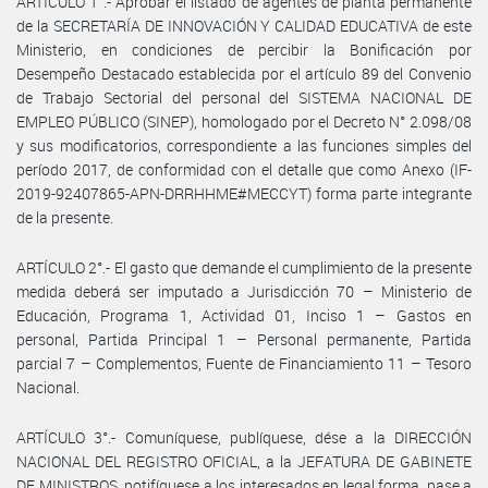
ARTÍCULO 1°.- Aprobar el listado de agentes de planta permanente
de la SECRETARÍA DE INNOVACIÓN Y CALIDAD EDUCATIVA de este
Ministerio, en condiciones de percibir la Bonificación por
Desempeño Destacado establecida por el artículo 89 del Convenio
de Trabajo Sectorial del personal del SISTEMA NACIONAL DE
EMPLEO PÚBLICO (SINEP), homologado por el Decreto N° 2.098/08
y sus modificatorios, correspondiente a las funciones simples del
período 2017, de conformidad con el detalle que como Anexo (IF-
2019-92407865-APN-DRRHHME#MECCYT) forma parte integrante
de la presente.
ARTÍCULO 2°.- El gasto que demande el cumplimiento de la presente
medida deberá ser imputado a Jurisdicción 70 – Ministerio de
Educación, Programa 1, Actividad 01, Inciso 1 – Gastos en
personal, Partida Principal 1 – Personal permanente, Partida
parcial 7 – Complementos, Fuente de Financiamiento 11 – Tesoro
Nacional.
ARTÍCULO 3°.- Comuníquese, publíquese, dése a la DIRECCIÓN
NACIONAL DEL REGISTRO OFICIAL, a la JEFATURA DE GABINETE
DE MINISTROS, notifíquese a los interesados en legal forma, pase a