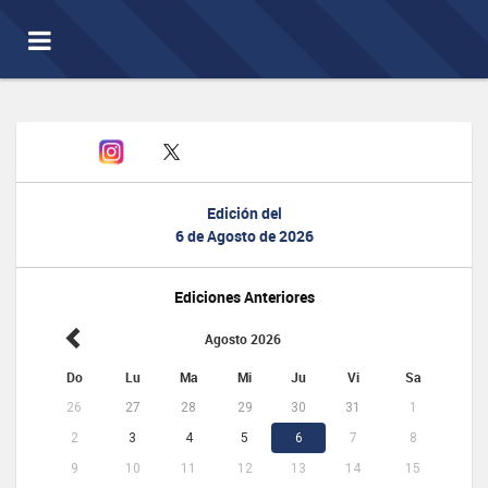
Toggle
navigation
Edición del
6 de Agosto de 2026
Ediciones Anteriores
Agosto 2026
Do
Lu
Ma
Mi
Ju
Vi
Sa
26
27
28
29
30
31
1
2
3
4
5
6
7
8
9
10
11
12
13
14
15