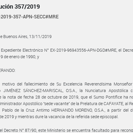
ución 357/2019
-2019-357-APN-SECC#MRE
de Buenos Aires, 13/11/2019
l Expediente Electrónico N° EX-2019-96943556-APN-DGD#MRE, el Decre
 9 de enero de 1990, y
ERANDO:
 motivo del fallecimiento de Su Excelencia Reverendísima Monseñor
o JIMÉNEZ SÁNCHEZ-MARISCAL, O.S.A., la Nunciatura Apostólica 
e la nota de fecha 28 de octubre de 2019, que el Sumo Pontífice ha 
inistrador Apostólico “sede vacante” de la Prelatura de CAFAYATE, al 
. Pablo de la Cruz Antimo HERNANDO MORENO, O.S.A., a partir del d
de 2019 y mientras dure la vacancia de la referida sede episcopal.
el Decreto N° 87/90, este Ministerio se encuentra facultado para recono