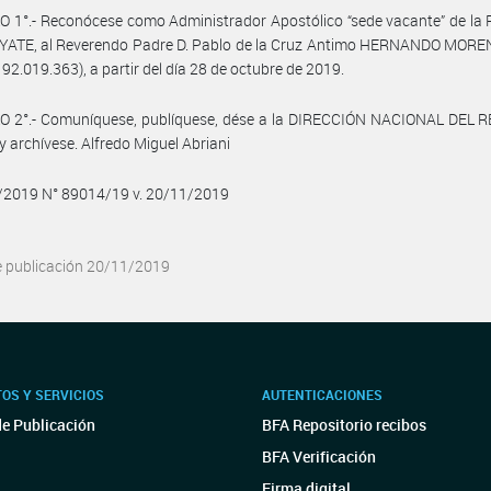
 1°.- Reconócese como Administrador Apostólico “sede vacante” de la 
YATE, al Reverendo Padre D. Pablo de la Cruz Antimo HERNANDO MORENO
° 92.019.363), a partir del día 28 de octubre de 2019.
O 2°.- Comuníquese, publíquese, dése a la DIRECCIÓN NACIONAL DEL 
y archívese. Alfredo Miguel Abriani
1/2019 N° 89014/19 v. 20/11/2019
e publicación 20/11/2019
OS Y SERVICIOS
AUTENTICACIONES
de Publicación
BFA Repositorio recibos
BFA Verificación
Firma digital