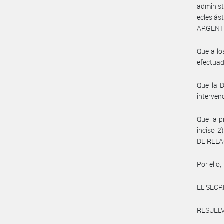
administ
eclesiá
ARGENT
Que a lo
efectuad
Que la D
interven
Que la p
inciso 2
DE RELA
Por ello,
EL SECR
RESUELV