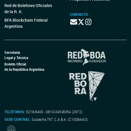
Red de Boletines Oficiales
de la R. A.
CONTACTO
BFA Blockchain Federal
Argentina
Secretaría
Legal y Técnica
Boletín Oficial
de la República Argentina
TELÉFONOS:
5218-8400 - 0810-345-BORA (2672)
SEDE CENTRAL:
Suipacha 767, C.A.B.A. (C1008AAO)