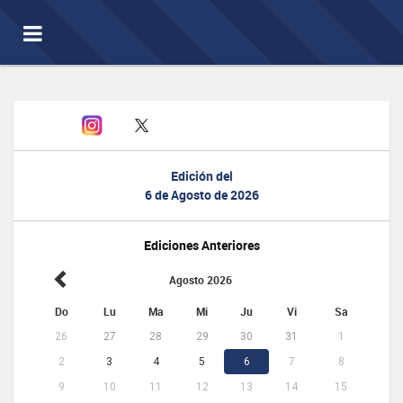
Toggle
navigation
Edición del
6 de Agosto de 2026
Ediciones Anteriores
Agosto 2026
Do
Lu
Ma
Mi
Ju
Vi
Sa
26
27
28
29
30
31
1
2
3
4
5
6
7
8
9
10
11
12
13
14
15