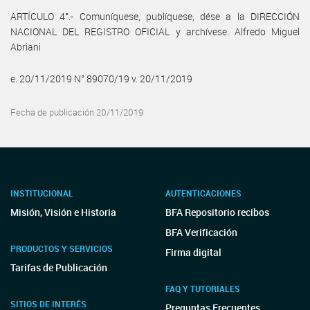
ARTÍCULO 4°.- Comuníquese, publíquese, dése a la DIRECCIÓN
NACIONAL DEL REGISTRO OFICIAL y archívese. Alfredo Miguel
Abriani
e. 20/11/2019 N° 89070/19 v. 20/11/2019
Fecha de publicación 20/11/2019
INSTITUCIONAL
AUTENTICACIONES
Misión, Visión e Historia
BFA Repositorio recibos
BFA Verificación
PRODUCTOS Y SERVICIOS
Firma digital
Tarifas de Publicación
FAQ Y TUTORIALES
SITIOS DE INTERÉS
Preguntas Frecuentes