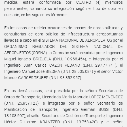
medida, estará conformada por CUATRO (4) miembros
permanentes, variando su integración según el tipo de obra en
cuestión, en los siguientes términos:
En los casos de redeterminaciones de precios de obras públicas y
consultorías de obra pública de infraestructura aeroportuarias
llevadas a cabo en el SISTEMA NACIONAL DE AEROPUERTOS por el
ORGANISMO REGULADOR DEL SISTEMA NACIONAL DE
AEROPUERTOS (ORSNA), la Comisión será presidida por el Ingeniero
Miguel Ignacio BRIZUELA (D.N.I. 10.966.454), e integrada por el
Ingeniero Juan Carlos CAZÓN PEDANO (D.N.I. 29.477.741), el
Ingeniero Manuel José BIEDMA (D.N.I. 28.505.084) y el señor Víctor
Manuel GARCÉS TEUBER (D.N.I. 93.352.957).
En los demás casos, será presidida por la señora Secretaria de
Obras de Transporte, Licenciada María Manuela LÓPEZ MENÉNDEZ
(D.N.I. 25.957.123), e integrada por el señor Secretario de
Planificación de Transporte, Ingeniero Germán BUSSI (D.N.I.
18.108.597), el señor Secretario de Gestión de Transporte, Ingeniero
Héctor Guillermo KRANTZER (D.N.I. 13.753.420) y el señor