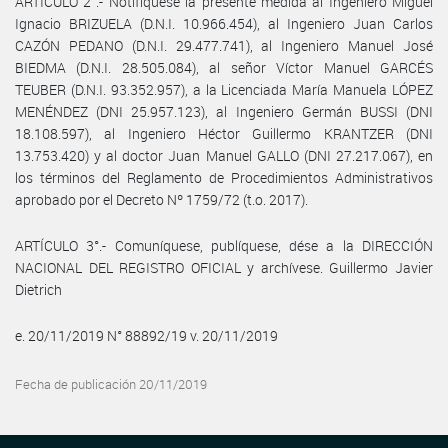
ARTÍCULO 2°.- Notifíquese la presente medida al Ingeniero Miguel
Ignacio BRIZUELA (D.N.I. 10.966.454), al Ingeniero Juan Carlos
CAZÓN PEDANO (D.N.I. 29.477.741), al Ingeniero Manuel José
BIEDMA (D.N.I. 28.505.084), al señor Víctor Manuel GARCÉS
TEUBER (D.N.I. 93.352.957), a la Licenciada María Manuela LÓPEZ
MENÉNDEZ (DNI 25.957.123), al Ingeniero Germán BUSSI (DNI
18.108.597), al Ingeniero Héctor Guillermo KRANTZER (DNI
13.753.420) y al doctor Juan Manuel GALLO (DNI 27.217.067), en
los términos del Reglamento de Procedimientos Administrativos
aprobado por el Decreto Nº 1759/72 (t.o. 2017).
ARTÍCULO 3°.- Comuníquese, publíquese, dése a la DIRECCIÓN
NACIONAL DEL REGISTRO OFICIAL y archívese. Guillermo Javier
Dietrich
e. 20/11/2019 N° 88892/19 v. 20/11/2019
Fecha de publicación 20/11/2019