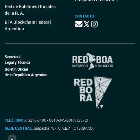
Red de Boletines Oficiales
de la R. A.
CONTACTO
BFA Blockchain Federal
Argentina
Secretaría
Legal y Técnica
Boletín Oficial
de la República Argentina
TELÉFONOS:
5218-8400 - 0810-345-BORA (2672)
SEDE CENTRAL:
Suipacha 767, C.A.B.A. (C1008AAO)