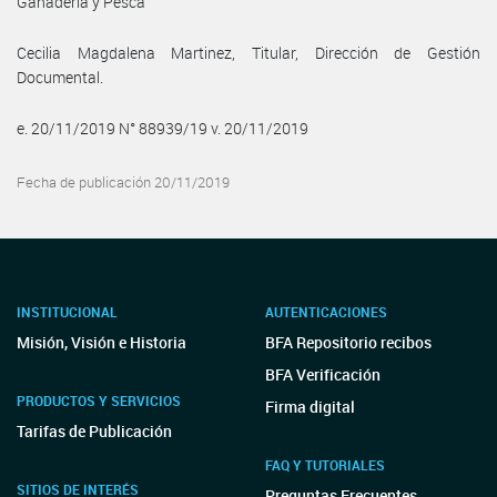
Ganadería y Pesca
Cecilia Magdalena Martinez, Titular, Dirección de Gestión
Documental.
e. 20/11/2019 N° 88939/19 v. 20/11/2019
Fecha de publicación 20/11/2019
INSTITUCIONAL
AUTENTICACIONES
Misión, Visión e Historia
BFA Repositorio recibos
BFA Verificación
PRODUCTOS Y SERVICIOS
Firma digital
Tarifas de Publicación
FAQ Y TUTORIALES
SITIOS DE INTERÉS
Preguntas Frecuentes