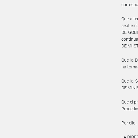
correspo
Que a te
septiem
DE GOBI
continu
DE MIIS
Que la 
ha tomad
Que la 
DE MINIS
Que el p
Procedim
Por ello,
LA DIR