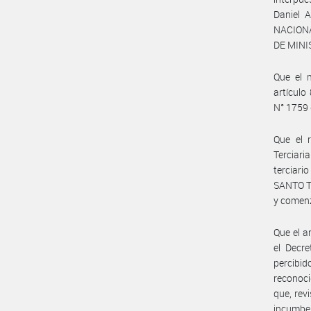
Daniel 
NACIONA
DE MINI
Que el 
artículo
N° 1759 d
Que el r
Terciar
terciar
SANTO T
y comenz
Que el 
el Decr
percibid
reconoci
que, rev
incumben