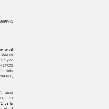
BIERNO
gente del
.386) en
/15 y de
NISTROS
Terciaria
2098/08,
NAL Juan
 SERVICIO
E de la
o VI del