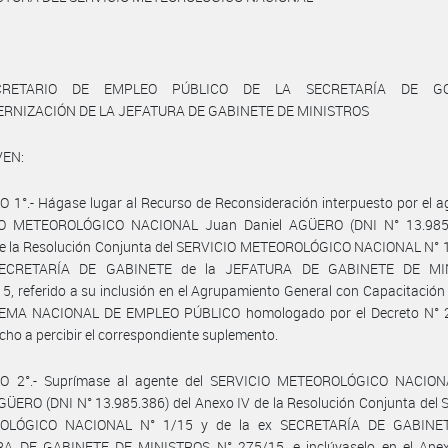
CRETARIO DE EMPLEO PÚBLICO DE LA SECRETARÍA DE GO
RNIZACIÓN DE LA JEFATURA DE GABINETE DE MINISTROS
VEN:
 1°.- Hágase lugar al Recurso de Reconsideración interpuesto por el a
O METEOROLÓGICO NACIONAL Juan Daniel AGÜERO (DNI N° 13.985
de la Resolución Conjunta del SERVICIO METEOROLÓGICO NACIONAL N° 1
SECRETARÍA DE GABINETE de la JEFATURA DE GABINETE DE MI
5, referido a su inclusión en el Agrupamiento General con Capacitación 
TEMA NACIONAL DE EMPLEO PÚBLICO homologado por el Decreto N° 
cho a percibir el correspondiente suplemento.
O 2°.- Suprímase al agente del SERVICIO METEOROLÓGICO NACIO
GÜERO (DNI N° 13.985.386) del Anexo IV de la Resolución Conjunta del
OLÓGICO NACIONAL N° 1/15 y de la ex SECRETARÍA DE GABINET
A DE GABINETE DE MINISTROS N° 275/15, e inclúyaselo en el Anex