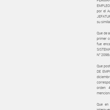
PERMAN
EMPLEO 
por el 
JEFATUR
su simil
Que de a
primer c
fue enca
SISTEM
N° 2098
Que post
DE EMPL
diciembr
correspo
orden 4
mencion
Que en 
interpu