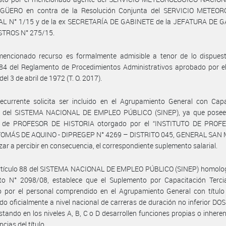
AGÜERO en contra de la Resolución Conjunta del SERVICIO METEO
L N° 1/15 y de la ex SECRETARÍA DE GABINETE de la JEFATURA DE 
STROS N° 275/15.
mencionado recurso es formalmente admisible a tenor de lo dispuest
 84 del Reglamento de Procedimientos Administrativos aprobado por e
el 3 de abril de 1972 (T. O. 2017).
ecurrente solicita ser incluido en el Agrupamiento General con Capa
ia del SISTEMA NACIONAL DE EMPLEO PÚBLICO (SINEP), ya que posee e
io de PROFESOR DE HISTORIA otorgado por el “INSTITUTO DE PRO
OMÁS DE AQUINO - DIPREGEP N° 4269 – DISTRITO 045, GENERAL SAN 
ar a percibir en consecuencia, el correspondiente suplemento salarial.
artículo 88 del SISTEMA NACIONAL DE EMPLEO PÚBLICO (SINEP) homolo
eto N° 2098/08, establece que el Suplemento por Capacitación Tercia
o por el personal comprendido en el Agrupamiento General con título 
do oficialmente a nivel nacional de carreras de duración no inferior DOS
istando en los niveles A, B, C o D desarrollen funciones propias o inheren
cias del título.