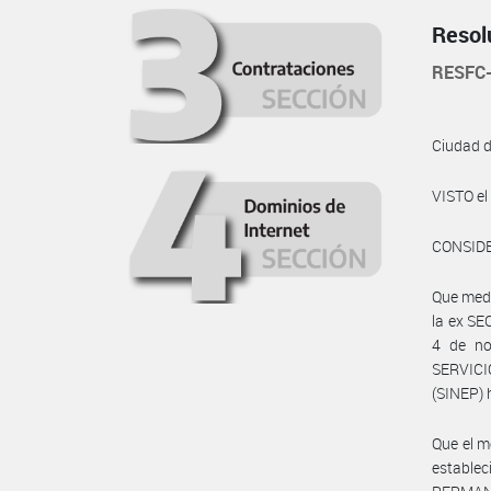
Resol
RESFC
Ciudad 
VISTO e
CONSID
Que med
la ex S
4 de no
SERVIC
(SINEP) 
Que el m
establ