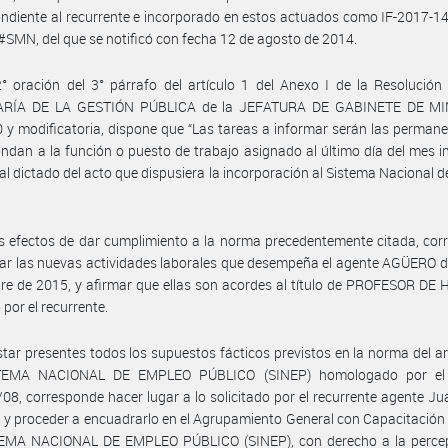
ndiente al recurrente e incorporado en estos actuados como IF-2017-
MN, del que se notificó con fecha 12 de agosto de 2014.
° oración del 3° párrafo del artículo 1 del Anexo I de la Resolución
ARÍA DE LA GESTIÓN PÚBLICA de la JEFATURA DE GABINETE DE MI
 y modificatoria, dispone que “Las tareas a informar serán las perman
ndan a la función o puesto de trabajo asignado al último día del mes 
 al dictado del acto que dispusiera la incorporación al Sistema Nacional 
s efectos de dar cumplimiento a la norma precedentemente citada, co
ar las nuevas actividades laborales que desempeña el agente AGÜERO d
re de 2015, y afirmar que ellas son acordes al título de PROFESOR DE
 por el recurrente.
star presentes todos los supuestos fácticos previstos en la norma del ar
STEMA NACIONAL DE EMPLEO PÚBLICO (SINEP) homologado por el 
08, corresponde hacer lugar a lo solicitado por el recurrente agente Ju
 proceder a encuadrarlo en el Agrupamiento General con Capacitación 
TEMA NACIONAL DE EMPLEO PÚBLICO (SINEP), con derecho a la percep