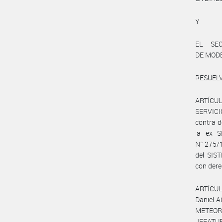
Y
EL SE
DE MODE
RESUEL
ARTÍCULO
SERVICI
contra 
la ex 
N° 275/1
del SIS
con dere
ARTÍCUL
Daniel A
METEOR
JEFATUR