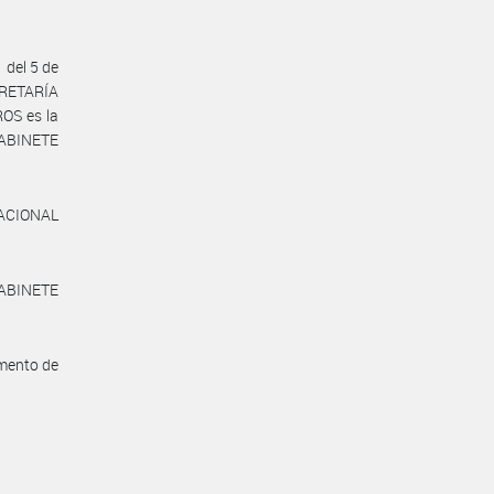
 del 5 de
CRETARÍA
OS es la
GABINETE
NACIONAL
GABINETE
amento de