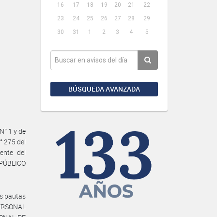
16
17
18
19
20
21
22
23
24
25
26
27
28
29
30
31
1
2
3
4
5
BÚSQUEDA AVANZADA
° 1 y de
 275 del
ente del
PÚBLICO
as pautas
ERSONAL