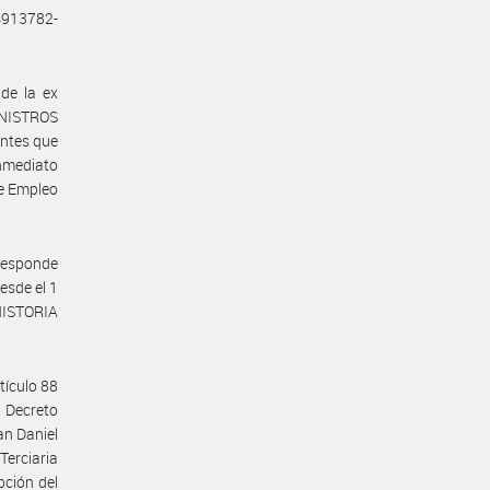
14913782-
 de la ex
NISTROS
entes que
inmediato
de Empleo
rresponde
esde el 1
 HISTORIA
tículo 88
Decreto
an Daniel
Terciaria
ción del