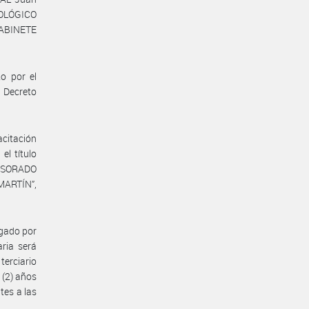
ROLÓGICO
GABINETE
o por el
l Decreto
citación
l título
FESORADO
MARTÍN”,
gado por
ria será
terciario
 (2) años
tes a las