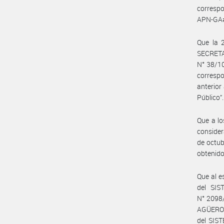
correspo
APN-GA#S
Que la 2
SECRET
N° 38/10
correspo
anterior
Público”.
Que a lo
consider
de octub
obtenido
Que al e
del SI
N° 2098/
AGÜERO y
del SIS