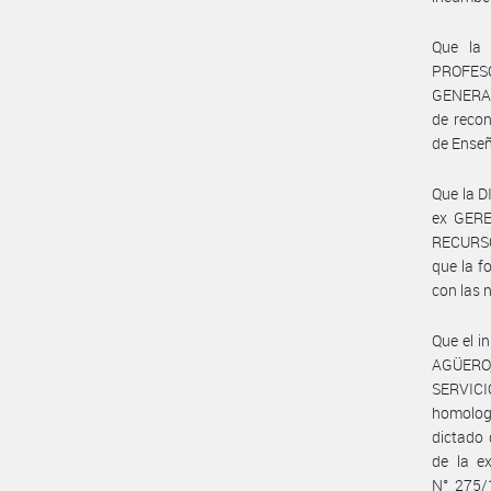
Que la
PROFES
GENERAL 
de recon
de Enseñ
Que la 
ex GERE
RECURS
que la f
con las 
Que el i
AGÜERO,
SERVIC
homolog
dictado
de la 
N° 275/1