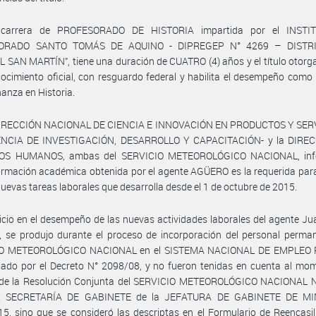
 carrera de PROFESORADO DE HISTORIA impartida por el INSTI
ORADO SANTO TOMÁS DE AQUINO - DIPREGEP N° 4269 – DISTRI
SAN MARTÍN”, tiene una duración de CUATRO (4) años y el título otor
ocimiento oficial, con resguardo federal y habilita el desempeño como
anza en Historia.
DIRECCIÓN NACIONAL DE CIENCIA E INNOVACIÓN EN PRODUCTOS Y SER
NCIA DE INVESTIGACIÓN, DESARROLLO Y CAPACITACIÓN- y la DIRE
OS HUMANOS, ambas del SERVICIO METEOROLÓGICO NACIONAL, inf
ormación académica obtenida por el agente AGÜERO es la requerida par
nuevas tareas laborales que desarrolla desde el 1 de octubre de 2015.
nicio en el desempeño de las nuevas actividades laborales del agente Ju
 se produjo durante el proceso de incorporación del personal perman
IO METEOROLÓGICO NACIONAL en el SISTEMA NACIONAL DE EMPLEO 
ado por el Decreto N° 2098/08, y no fueron tenidas en cuenta al mom
 de la Resolución Conjunta del SERVICIO METEOROLÓGICO NACIONAL N
ex SECRETARÍA DE GABINETE de la JEFATURA DE GABINETE DE MI
5, sino que se consideró las descriptas en el Formulario de Reencasi