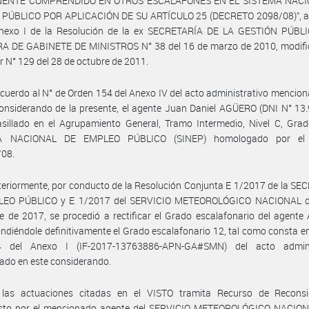
ENTE COMPRENDIDO EN OTROS ESCALAFONES EN EL SISTEMA NACI
PÚBLICO POR APLICACIÓN DE SU ARTÍCULO 25 (DECRETO 2098/08)”, 
Anexo I de la Resolución de la ex SECRETARÍA DE LA GESTIÓN PÚBLI
A DE GABINETE DE MINISTROS N° 38 del 16 de marzo de 2010, modifi
ar N° 129 del 28 de octubre de 2011.
cuerdo al N° de Orden 154 del Anexo IV del acto administrativo mencion
onsiderando de la presente, el agente Juan Daniel AGÜERO (DNI N° 13
sillado en el Agrupamiento General, Tramo Intermedio, Nivel C, Grad
A NACIONAL DE EMPLEO PÚBLICO (SINEP) homologado por el 
/08.
eriormente, por conducto de la Resolución Conjunta E 1/2017 de la S
EO PÚBLICO y E 1/2017 del SERVICIO METEOROLÓGICO NACIONAL d
e de 2017, se procedió a rectificar el Grado escalafonario del agent
ndiéndole definitivamente el Grado escalafonario 12, tal como consta en
 del Anexo I (IF-2017-13763886-APN-GA#SMN) del acto admini
ado en este considerando.
las actuaciones citadas en el VISTO tramita Recurso de Reconsi
esto por el mencionado agente del SERVICIO METEOROLÓGICO NACIO