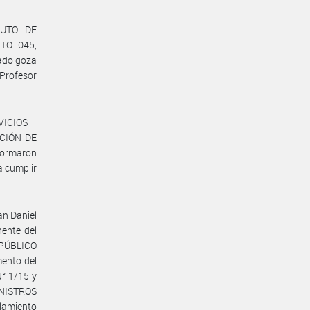
TUTO DE
TO 045,
gado goza
 Profesor
VICIOS –
CCIÓN DE
ormaron
a cumplir
an Daniel
ente del
PÚBLICO
ento del
° 1/15 y
NISTROS
llamiento