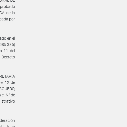
ONAL DE
aprobado
CA de la
cada por
ado en el
.985.386)
o 11 del
Decreto
ECRETARÍA
el 12 de
e AGÜERO,
 el N° de
strativo
deración
NAL Juan