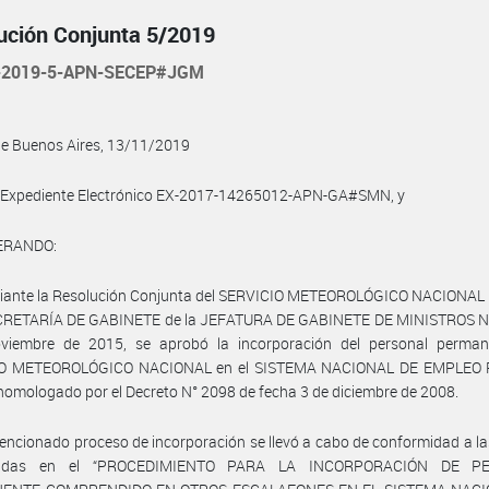
ución Conjunta 5/2019
-2019-5-APN-SECEP#JGM
de Buenos Aires, 13/11/2019
l Expediente Electrónico EX-2017-14265012-APN-GA#SMN, y
ERANDO:
iante la Resolución Conjunta del SERVICIO METEOROLÓGICO NACIONAL N
ECRETARÍA DE GABINETE de la JEFATURA DE GABINETE DE MINISTROS N°
viembre de 2015, se aprobó la incorporación del personal perman
IO METEOROLÓGICO NACIONAL en el SISTEMA NACIONAL DE EMPLEO 
homologado por el Decreto N° 2098 de fecha 3 de diciembre de 2008.
encionado proceso de incorporación se llevó a cabo de conformidad a l
ecidas en el “PROCEDIMIENTO PARA LA INCORPORACIÓN DE P